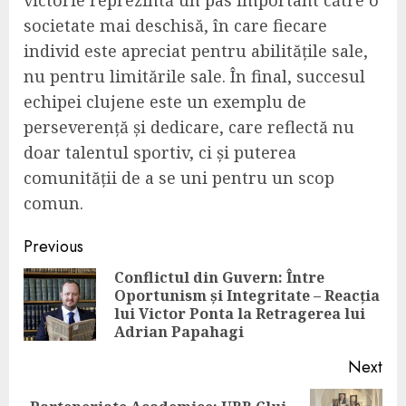
societate mai deschisă, în care fiecare
individ este apreciat pentru abilitățile sale,
nu pentru limitările sale. În final, succesul
echipei clujene este un exemplu de
perseverență și dedicare, care reflectă nu
doar talentul sportiv, ci și puterea
comunității de a se uni pentru un scop
comun.
Continue
Previous
Reading
Conflictul din Guvern: Între
Oportunism și Integritate – Reacția
Pre
lui Victor Ponta la Retragerea lui
pos
Adrian Papahagi
Next