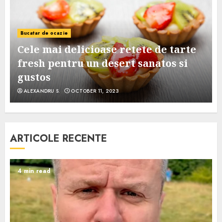
Bucatar de ocazie
Cele mai delicioase retete de tarte
e
fresh pentru un desert sanatos si
gustos
ALEXANDRU S.
OCTOBER 11, 2023
ARTICOLE RECENTE
4 min read