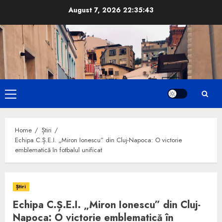
Skip
August 7, 2026
22:35:44
to
content
Primary
Menu
Home
Știri
Echipa C.Ș.E.I. „Miron Ionescu” din Cluj-Napoca: O victorie
emblematică în fotbalul unificat
Știri
Echipa C.Ș.E.I. „Miron Ionescu” din Cluj-
Napoca: O victorie emblematică în