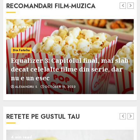
RECOMANDARI FILM-MUZICA
3 min read
Din fotoliu
Equalizer 3: Capitolul final, mai slab
decat celelalte filme din serie, dar
nu e un esec
ALEXANDRU S.
OCTOBER 18, 2023
RETETE PE GUSTUL TAU
4 min read