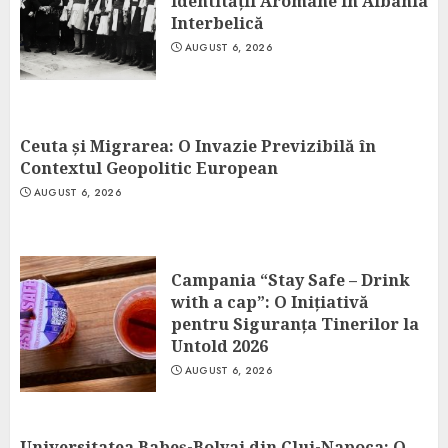
Identității Aromâne în Albania
Interbelică
AUGUST 6, 2026
Ceuta și Migrarea: O Invazie Previzibilă în
Contextul Geopolitic European
AUGUST 6, 2026
Campania “Stay Safe – Drink
with a cap”: O Inițiativă
pentru Siguranța Tinerilor la
Untold 2026
AUGUST 6, 2026
Universitatea Babeș-Bolyai din Cluj-Napoca: O