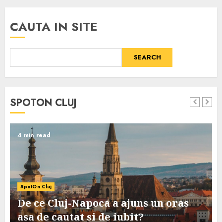
CAUTA IN SITE
SEARCH
SPOTON CLUJ
4 min read
SpotOn Cluj
De ce Cluj-Napoca a ajuns un oras
asa de cautat si de iubit?