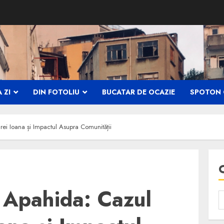
 ZI
DIN FOTOLIU
BUCATAR DE OCAZIE
SPOTON 
ei Ioana și Impactul Asupra Comunității
 Apahida: Cazul