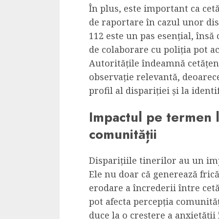
În plus, este important ca cetă
de raportare în cazul unor dis
112 este un pas esențial, însă
de colaborare cu poliția pot a
Autoritățile îndeamnă cetățeni
observație relevantă, deoarece
profil al dispariției și la ident
Impactul pe termen lu
comunității
Disparițiile tinerilor au un i
Ele nu doar că generează frică 
erodare a încrederii între cetă
pot afecta percepția comunităț
duce la o creștere a anxietății 