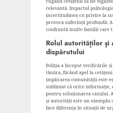
rugând cetățenii să fie vigile
relevantă. Impactul psihologic
incertitudinea cu privire la s
provoca suferință profundă. Ac
confruntă multe familii care t
Rolul autorităților și
dispărutului
Poliția a început verificările 
tânăra, făcând apel la cetățeni
implicarea comunității este es
subliniat că orice informație, 
pentru soluționarea cazului. A
și autorități este un exemplu 
face diferența în situații de ur