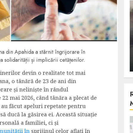
3 min read
Stiinta
, scanteia
Lumina ar putea contribui
entul
si ea la evaporarea apei in
na din Apahida a stârnit îngrijorare în
natura
solidarității și implicării cetățenilor.
 2023
ALEXANDRU S.
DECEMBER 27, 2023
inerilor devin o realitate tot mai
ana, o tânără de 23 de ani din
orare și neliniște în rândul
e 22 mai 2026, când tânăra a plecat de
le au făcut apeluri repetate pentru
să ducă la găsirea ei. Această situație
onală a familiei, ci și
4 min read
munității în
sprijinul celor aflați în