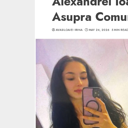
Alexandrei Io
Asupra Comun
AVASILOAIEI IRINA
MAY 24, 2026
5 MIN REA
5 min read
SpotOn Cluj
Ce poti vizita in 
Clujului cand te a
weekend prelungi
“Orasul Comoara
ALEXANDRU S.
MAY 31, 2023