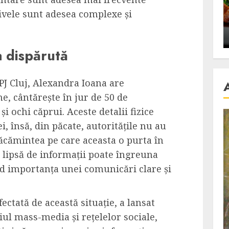
se retete
carnea de rata e vedeta
ivele sunt adesea complexe și
an
incontestabila
ALEXANDRU S.
NOVEMBER 29, 2023
a dispărută
J Cluj, Alexandra Ioana are
e, cântărește în jur de 50 de
i ochi căprui. Aceste detalii fizice
ei, însă, din păcate, autoritățile nu au
răcămintea pe care aceasta o purta în
 lipsă de informații poate îngreuna
nd importanța unei comunicări clare și
ectată de această situație, a lansat
ul mass-media și rețelelor sociale,