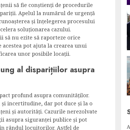
țenii să fie conștienți de procedurile
pariții. Apelul la numărul de urgență
 cunoașterea și înțelegerea procesului
ccelera soluționarea cazului.
i să nu ezite să raporteze orice
 acestea pot ajuta la crearea unui
ificarea unor posibile locații.
ng al disparițiilor asupra
mpact profund asupra comunităților.
și incertitudine, dar pot duce și la o
țeni și autorități. Cazurile nerezolvate
ii asupra siguranței publice și pot
A
în rândul locuitorilor. Astfel de