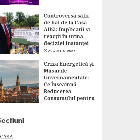
Controversa sălii
de bal de la Casa
Albă: Implicații și
reacții în urma
deciziei instanței
AUGUST 8, 2026
Criza Energetică și
Măsurile
Guvernamentale:
Ce Înseamnă
Reducerea
Consumului pentru
Marii
Consumatori?
Sectiuni
AUGUST 8, 2026
CASA