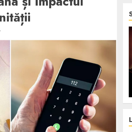
ana și Impactul
ității
D
4 min read
SpotOn Cluj
jurul
Festivalurile Clujului. De
fli intr-un
ce atrage Clujul tinerii si
t in
pe cei mai in varsta an de
”?
an?
ALEXANDRU S.
DECEMBER 13, 2023