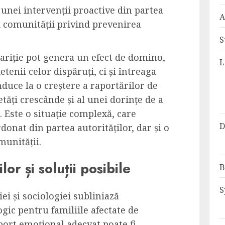
 unei intervenții proactive din partea
A
ei comunității privind prevenirea
S
ariție pot genera un efect de domino,
L
etenii celor dispăruți, ci și întreaga
duce la o creștere a raportărilor de
etăți crescânde și al unei dorințe de a
. Este o situație complexă, care
D
onat din partea autorităților, dar și o
munității.
or și soluții posibile
B
S
ei și sociologiei subliniază
gic pentru familiile afectate de
port emoțional adecvat poate fi