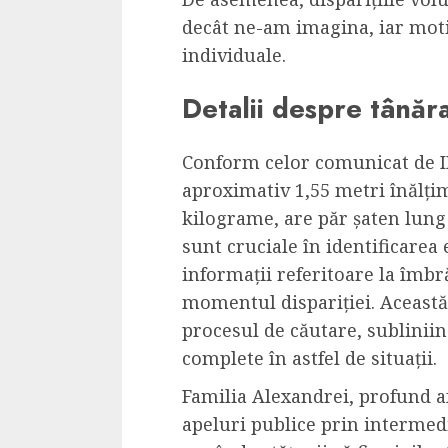
Cele mai delicioa
decât ne-am imagina, iar mot
cu piept de curc
individuale.
ALEXANDRU S.
MAY 24, 2023
Detalii despre tânăr
Conform celor comunicat de IP
aproximativ 1,55 metri înălțim
kilograme, are păr șaten lung ș
sunt cruciale în identificarea 
informații referitoare la îmb
momentul dispariției. Această
procesul de căutare, sublinii
complete în astfel de situații.
Familia Alexandrei, profund af
apeluri publice prin intermedi