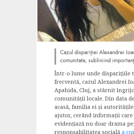
4 min read
La zi
Razboiul din Gaza
fatala pentru Ori
Cazul dispariției Alexandrei Ioa
Mijlociu?
comunitate, subliniind importanța 
ALEXANDRU S.
NOVEMBER 1,
Într-o lume unde disparițiile t
frecventă, cazul Alexandrei Io
Apahida, Cluj, a stârnit îngrij
comunității locale. Din data d
acasă, familia ei și autorități
ajutor, cerând informații care 
evidențiază nu doar drama pers
3 min read
Din fotoliu
responsabilitatea socială
a co