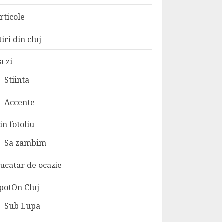
rticole
tiri din cluj
a zi
Stiinta
Accente
in fotoliu
Sa zambim
ucatar de ocazie
potOn Cluj
Sub Lupa