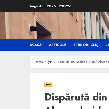
Skip
August 8, 2026
12:01:27
to
content
ACASA
ARTICOLE
STIRI DIN CLUJ
LA
Home
Știri
Dispărută din Apahida: Cazul Alexandr
Știri
Dispărută din