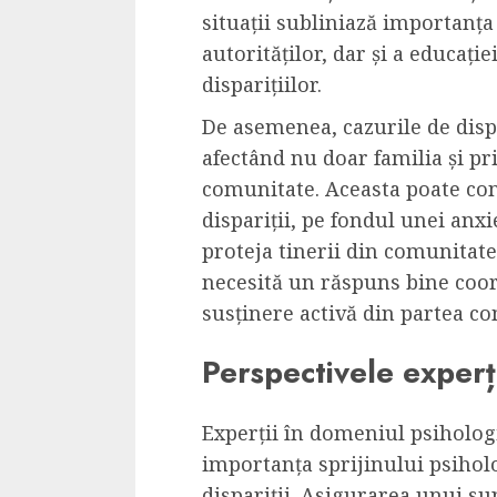
situații subliniază importanța
autorităților, dar și a educați
disparițiilor.
De asemenea, cazurile de disp
afectând nu doar familia și pri
comunitate. Aceasta poate con
dispariții, pe fondul unei anxi
proteja tinerii din comunitate
necesită un răspuns bine coord
susținere activă din partea co
Perspectivele experțil
Experții în domeniul psihologi
importanța sprijinului psiholo
dispariții. Asigurarea unui su