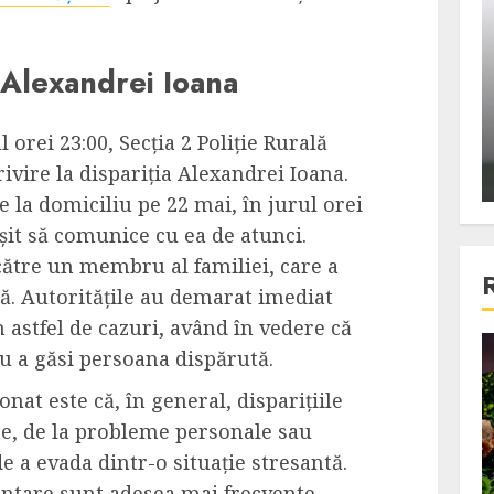
ons:
Din fotoliu
ti, un
The Killer, un film care nu a
i Alexandrei Ioana
e te
reusit sa se ridice la
primele
nivelul asteptarilor
 orei 23:00, Secția 2 Poliție Rurală
publicului si criticilor
ivire la dispariția Alexandrei Ioana.
ALEXANDRU S.
DECEMBER 6, 2023
e la domiciliu pe 22 mai, în jurul orei
ușit să comunice cu ea de atunci.
 către un membru al familiei, care a
lă. Autoritățile au demarat imediat
n astfel de cazuri, având în vedere că
u a găsi persoana dispărută.
4 min read
at este că, în general, disparițiile
te, de la probleme personale sau
Bucatar de ocazie
de a evada dintr-o situație stresantă.
3 retete delicioase in care
untare sunt adesea mai frecvente