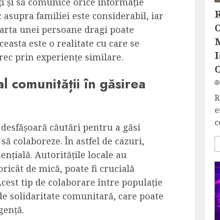
nți și să comunice orice informație
R
 asupra familiei este considerabil, iar
O
oarta unei persoane dragi poate
easta este o realitate cu care se
I
rec prin experiențe similare.
 al comunității în găsirea
R
e
c
și desfășoară căutări pentru a găsi
 să colaboreze. În astfel de cazuri,
ențială. Autoritățile locale au
oricât de mică, poate fi crucială
cest tip de colaborare între populație
de solidaritate comunitară, care poate
gență.