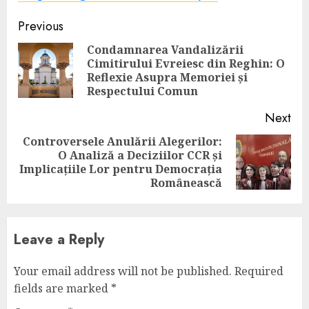
Continue
Previous
Reading
Condamnarea Vandalizării
Cimitirului Evreiesc din Reghin: O
Pre
Reflexie Asupra Memoriei și
pos
Respectului Comun
Next
Controversele Anulării Alegerilor:
O Analiză a Deciziilor CCR și
Next
Implicațiile Lor pentru Democrația
post:
Românească
Leave a Reply
Your email address will not be published.
Required
fields are marked
*