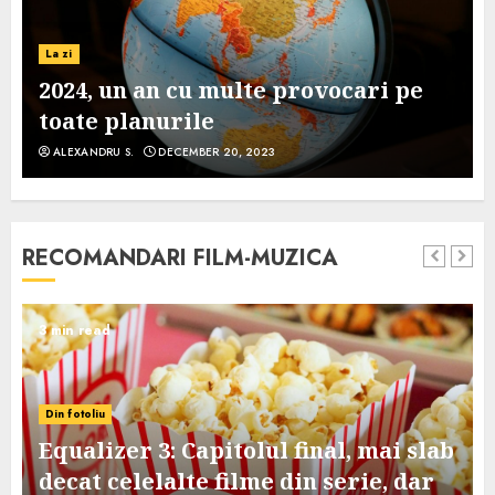
La zi
2024, un an cu multe provocari pe
toate planurile
ALEXANDRU S.
DECEMBER 20, 2023
RECOMANDARI FILM-MUZICA
3 min read
Din fotoliu
Equalizer 3: Capitolul final, mai slab
decat celelalte filme din serie, dar