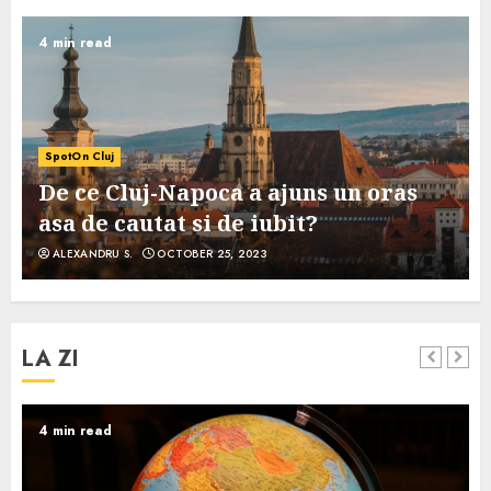
4 min read
SpotOn Cluj
De ce Cluj-Napoca a ajuns un oras
asa de cautat si de iubit?
ALEXANDRU S.
OCTOBER 25, 2023
LA ZI
4 min read