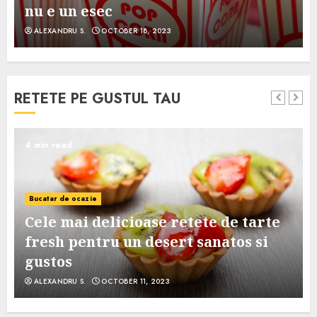
nu e un esec
ALEXANDRU S.
OCTOBER 18, 2023
RETETE PE GUSTUL TAU
4 min read
Bucatar de ocazie
Cele mai delicioase retete de tarte
e
fresh pentru un desert sanatos si
gustos
ALEXANDRU S.
OCTOBER 11, 2023