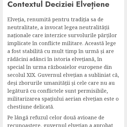
Contextul Deciziei Elvețiene
Elveția, renumită pentru tradiția sa de
neutralitate, a invocat legea neutralității
naționale care interzice survolurile părților
implicate în conflicte militare. Această lege
a fost stabilită cu mult timp în urmă și are
rădăcini adânci în istoria elvețiană, în
special în urma războaielor europene din
secolul XIX. Guvernul elvețian a subliniat că,
deși zborurile umanității și cele care nu au
legătură cu conflictele sunt permisibile,
militarizarea spațiului aerian elvețian este o
chestiune delicată.
Pe lângă refuzul celor două avioane de
recunoaștere, guvernul elvețian a aprobat