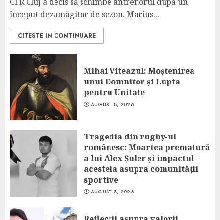
CFR Cluj a decis să schimbe antrenorul după un
început dezamăgitor de sezon. Marius...
CITESTE IN CONTINUARE
Mihai Viteazul: Moștenirea
unui Domnitor și Lupta
pentru Unitate
AUGUST 8, 2026
Tragedia din rugby-ul
românesc: Moartea prematură
a lui Alex Șuler și impactul
acesteia asupra comunității
sportive
AUGUST 8, 2026
Reflecții asupra valorii