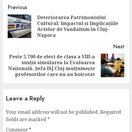
Continue
Previous
Reading
Deteriorarea Patrimoniului
Cultural: Impactul și Implicațiile
Pre
Actelor de Vandalism în Cluj-
pos
Napoca
Next
Peste 5.700 de elevi de clasa a VIII-a
susțin simularea la Evaluarea
Next
Națională. Șefa ISJ Cluj mulțumește
post:
profesorilor care nu au boicotat
Leave a Reply
Your email address will not be published.
Required
fields are marked
*
Comment
*