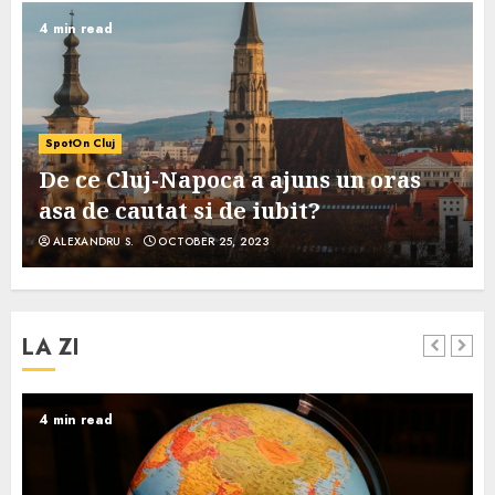
4 min read
SpotOn Cluj
De ce Cluj-Napoca a ajuns un oras
asa de cautat si de iubit?
ALEXANDRU S.
OCTOBER 25, 2023
LA ZI
4 min read