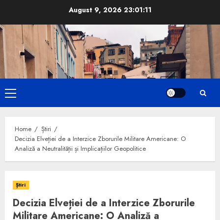
Skip
August 9, 2026
23:01:12
to
content
Primary
Menu
Home
Știri
Decizia Elveției de a Interzice Zborurile Militare Americane: O
Analiză a Neutralității și Implicațiilor Geopolitice
Știri
Decizia Elveției de a Interzice Zborurile
Militare Americane: O Analiză a