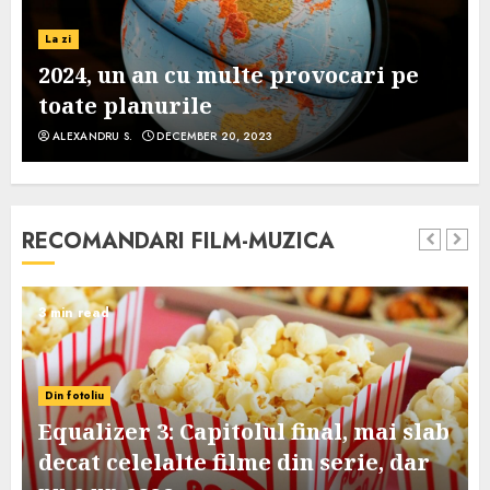
La zi
2024, un an cu multe provocari pe
toate planurile
ALEXANDRU S.
DECEMBER 20, 2023
RECOMANDARI FILM-MUZICA
3 min read
Din fotoliu
Equalizer 3: Capitolul final, mai slab
decat celelalte filme din serie, dar