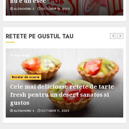
nu e un esec
ALEXANDRU S.
OCTOBER 18, 2023
RETETE PE GUSTUL TAU
4 min read
Bucatar de ocazie
Cele mai delicioase retete de tarte
e
fresh pentru un desert sanatos si
gustos
ALEXANDRU S.
OCTOBER 11, 2023