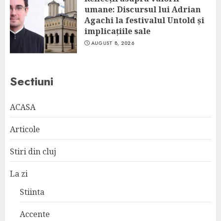
umane: Discursul lui Adrian
Agachi la festivalul Untold și
implicațiile sale
AUGUST 8, 2026
Sectiuni
ACASA
Articole
Stiri din cluj
La zi
Stiinta
Accente