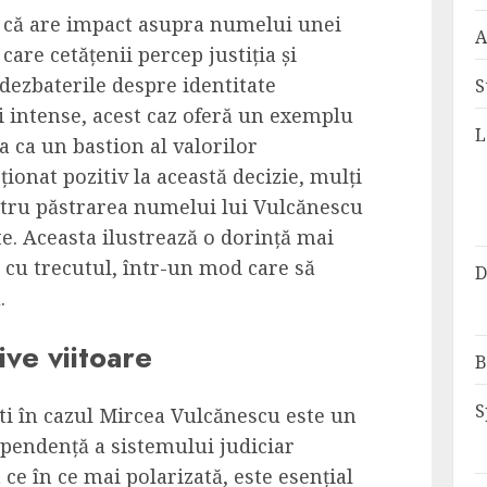
r că are impact asupra numelui unei
A
care cetățenii percep justiția și
 dezbaterile despre identitate
S
i intense, acest caz oferă un exemplu
L
a ca un bastion al valorilor
ionat pozitiv la această decizie, mulți
tru păstrarea numelui lui Vulcănescu
e. Aceasta ilustrează o dorință mai
 cu trecutul, într-un mod care să
D
.
ive viitoare
B
S
ti în cazul Mircea Vulcănescu este un
ependență a sistemului judiciar
ce în ce mai polarizată, este esențial