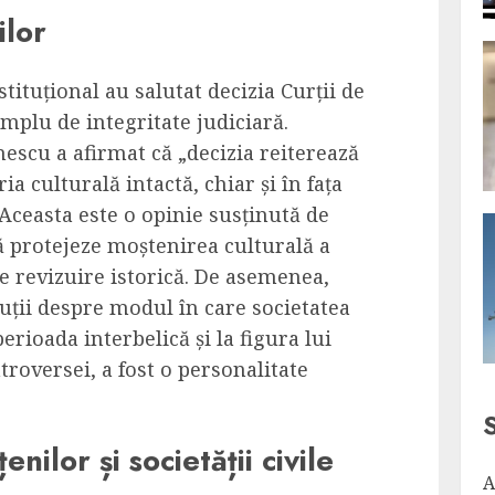
ilor
stituțional au salutat decizia Curții de
mplu de integritate judiciară.
nescu a afirmat că „decizia reiterează
 culturală intactă, chiar și în fața
ceasta este o opinie susținută de
ă protejeze moștenirea culturală a
e revizuire istorică. De asemenea,
cuții despre modul în care societatea
rioada interbelică și la figura lui
troversei, a fost o personalitate
nilor și societății civile
A