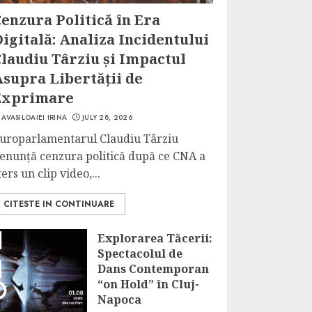
enzura Politică în Era
igitală: Analiza Incidentului
laudiu Târziu și Impactul
Asupra Libertății de
Exprimare
AVASILOAIEI IRINA
JULY 28, 2026
uroparlamentarul Claudiu Târziu
enunță cenzura politică după ce CNA a
ters un clip video,...
CITESTE IN CONTINUARE
Explorarea Tăcerii:
Spectacolul de
Dans Contemporan
“on Hold” în Cluj-
Napoca