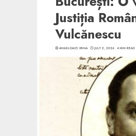
București: O 
Justiția Româ
Vulcănescu
5 min read
AVASILOAIEI IRINA
JULY 2, 2026
4 MIN READ
SpotOn Cluj
Ce poti vizita in 
Clujului cand te a
weekend prelungi
“Orasul Comoara
ALEXANDRU S.
MAY 31, 2023