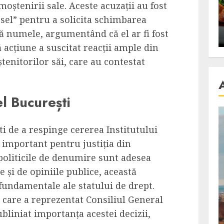
ștenirii sale. Aceste acuzații au fost
se retete
carnea de rata e vedeta
iesel” pentru a solicita schimbarea
an
incontestabila
tă numele, argumentând că el ar fi fost
ALEXANDRU S.
NOVEMBER 29, 2023
 acțiune a suscitat reacții ample din
ștenitorilor săi, care au contestat
el București
ti de a respinge cererea Institutului
important pentru justiția din
politicile de denumire sunt adesea
 și de opiniile publice, această
fundamentale ale statului de drept.
 care a reprezentat Consiliul General
ubliniat importanța acestei decizii,