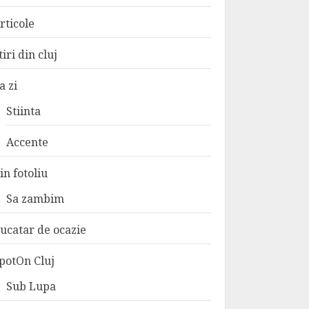
rticole
tiri din cluj
a zi
Stiinta
Accente
in fotoliu
Sa zambim
ucatar de ocazie
potOn Cluj
Sub Lupa