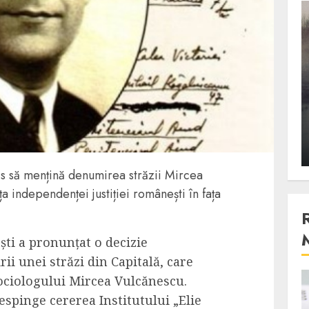
3 min read
Stiinta
, scanteia
Lumina ar putea contribui
entul
si ea la evaporarea apei in
natura
 2023
ALEXANDRU S.
DECEMBER 27, 2023
s să mențină denumirea străzii Mircea
a independenței justiției românești în fața
ști a pronunțat o decizie
ii unei străzi din Capitală, care
sociologului Mircea Vulcănescu.
4 min read
spinge cererea Institutului „Elie