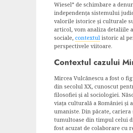
Wiesel” de schimbare a denumir
Dungeons & Drag
independența sistemului judic
Onoare printre ho
valorile istorice și culturale 
film ca un joc car
articol, vom analiza detaliile a
cucereste de la 
sociale,
contextul
istoric al p
cadre
perspectivele viitoare.
ALEXANDRU S.
MAY 17, 2023
Contextul cazului M
Mircea Vulcănescu a fost o fi
din secolul XX, cunoscut pent
filosofiei și al sociologiei. Năs
4 min read
viața culturală a României și a
umaniste. Din păcate, cariera
tumultoase din timpul celui d
fost acuzat de colaborare cu r
Bucatar de ocazie