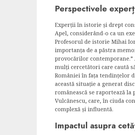
Perspectivele experț
Experții în istorie și drept con
Apel, considerând-o ca un exe
Profesorul de istorie Mihai Io
importanța de a păstra memoria
provocărilor contemporane.” A
mulți cercetători care caută s
României în fața tendințelor d
această situație a generat dis
românească se raportează la pe
Vulcănescu, care, în ciuda con
complexă și influentă.
Impactul asupra cetățe