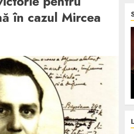
victorie pentru
nă în cazul Mircea
4 min read
SpotOn Cluj
jurul
Festivalurile Clujului. De
fli intr-un
ce atrage Clujul tinerii si
t in
pe cei mai in varsta an de
”?
an?
ALEXANDRU S.
DECEMBER 13, 2023