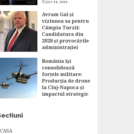
JULY 28, 2026
Avram Gal și
viziunea sa pentru
Câmpia Turzii:
Candidatura din
2028 și provocările
administrației
locale
România își
JULY 28, 2026
consolidează
forțele militare:
Producția de drone
la Cluj-Napoca și
impactul strategic
al acestui
parteneriat
Sectiuni
JULY 28, 2026
CASA