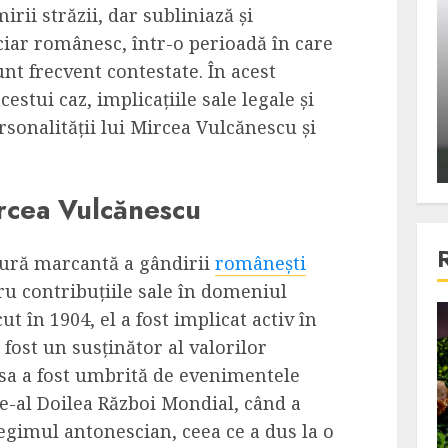
ii străzii, dar subliniază și
ons:
Din fotoliu
iar românesc, într-o perioadă în care
ti, un
The Killer, un film care nu a
sunt frecvent contestate. În acest
e te
reusit sa se ridice la
cestui caz, implicațiile sale legale și
primele
nivelul asteptarilor
ersonalității lui Mircea Vulcănescu și
publicului si criticilor
ALEXANDRU S.
DECEMBER 6, 2023
ircea Vulcănescu
gură marcantă a gândirii
românești
ru contribuțiile sale în domeniul
cut în 1904, el a fost implicat activ în
4 min read
 fost un susținător al valorilor
 sa a fost umbrită de evenimentele
e-al Doilea Război Mondial, când a
Bucatar de ocazie
egimul antonescian, ceea ce a dus la o
3 retete delicioase in care