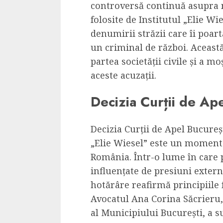
controversă continuă asupra mo
Cele mai delicioa
folosite de Institutul „Elie W
cu piept de curc
denumirii străzii care îi poar
ALEXANDRU S.
MAY 24, 2023
un criminal de război. Această
partea societății civile și a mo
aceste acuzații.
Decizia Curții de Ap
Decizia Curții de Apel Bucureș
„Elie Wiesel” este un moment 
România. Într-o lume în care 
influențate de presiuni externe
hotărâre reafirmă principiile 
Avocatul Ana Corina Săcrieru,
al Municipiului București, a s