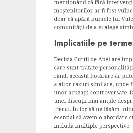
menționând că fără intervenții
moștenitorilor ar fi fost vulne
doar că apără numele lui Vulc
comunității de a-și alege simb
Implicatiile pe terme
Decizia Curții de Apel are im
care sunt tratate personalităț
rând, această hotărâre ar put
a altor cazuri similare, unde 
unor acuzații controversate. 
unei discuții mai ample despr
trecut. În loc să ne lăsăm infl
esențial să avem o abordare cr
includă multiple perspective.