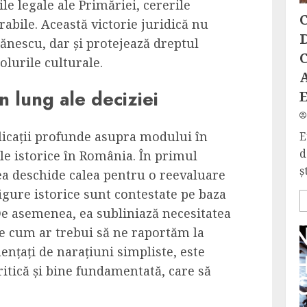
le legale ale Primăriei, cererile
C
rabile. Această victorie juridică nu
D
ănescu, dar și protejează dreptul
C
olurile culturale.
n lung ale deciziei
plicații profunde asupra modului în
E
d
ile istorice în România. În primul
ș
ea deschide calea pentru o reevaluare
figure istorice sunt contestate pe baza
De asemenea, ea subliniază necesitatea
e cum ar trebui să ne raportăm la
uențați de narațiuni simpliste, este
itică și bine fundamentată, care să