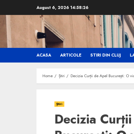
Skip
August 6, 2026
14:58:27
to
content
ACASA
ARTICOLE
STIRI DIN CLUJ
LA
Home
Știri
Decizia Curții de Apel București: O vi
Știri
Decizia Curți