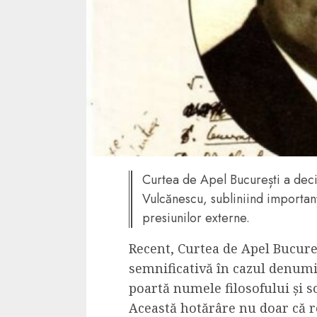
4 min read
La zi
Razboiul din Gaza
fatala pentru Ori
Mijlociu?
ALEXANDRU S.
NOVEMBER 1,
Curtea de Apel București a deci
Vulcănescu, subliniind importanț
presiunilor externe.
Recent, Curtea de Apel Bucure
semnificativă în cazul denumir
poartă numele filosofului și 
3 min read
Această hotărâre nu doar că re
Din fotoliu