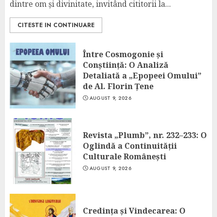
dintre om și divinitate, invitând cititorii la...
CITESTE IN CONTINUARE
Între Cosmogonie și
Conștiință: O Analiză
Detaliată a „Epopeei Omului”
de Al. Florin Țene
AUGUST 9, 2026
Revista „Plumb”, nr. 232–233: O
Oglindă a Continuității
Culturale Românești
AUGUST 9, 2026
Credința și Vindecarea: O