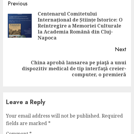
Continue
Previous
Reading
Centenarul Comitetului
Internațional de Științe Istorice: O
Pre
Reîntregire a Memoriei Culturale
pos
la Academia Română din Cluj-
Napoca
Next
China aprobă lansarea pe piaţă a unui
Next
dispozitiv medical de tip interfaţă creier-
post:
computer, o premieră
Leave a Reply
Your email address will not be published.
Required
fields are marked
*
Comment
*