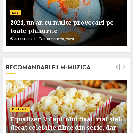
La zi
2024, un an cu multe provocari pe
toate planurile
ALEXANDRU S.
DECEMBER 20, 2023
RECOMANDARI FILM-MUZICA
3 min read
Din fotoliu
Equalizer 3: Capitolul final, mai slab
decat celelalte filme din serie, dar