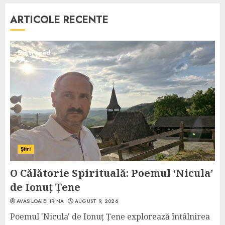
ARTICOLE RECENTE
5 min read
Știri
O Călătorie Spirituală: Poemul ‘Nicula’
de Ionuț Țene
AVASILOAIEI IRINA
AUGUST 9, 2026
Poemul 'Nicula' de Ionuț Țene explorează întâlnirea