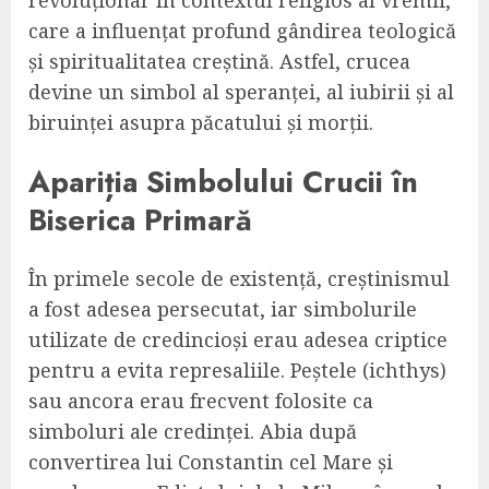
revoluționar în contextul religios al vremii,
care a influențat profund gândirea teologică
și spiritualitatea creștină. Astfel, crucea
devine un simbol al speranței, al iubirii și al
biruinței asupra păcatului și morții.
Apariția Simbolului Crucii în
Biserica Primară
În primele secole de existență, creștinismul
a fost adesea persecutat, iar simbolurile
utilizate de credincioși erau adesea criptice
pentru a evita represaliile. Peștele (ichthys)
sau ancora erau frecvent folosite ca
simboluri ale credinței. Abia după
convertirea lui Constantin cel Mare și