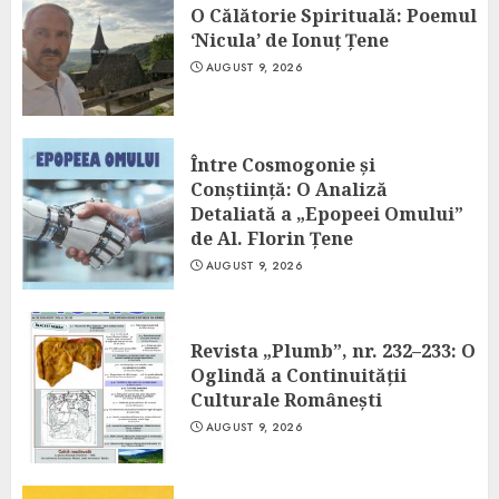
O Călătorie Spirituală: Poemul
‘Nicula’ de Ionuț Țene
AUGUST 9, 2026
Între Cosmogonie și
Conștiință: O Analiză
Detaliată a „Epopeei Omului”
de Al. Florin Țene
AUGUST 9, 2026
Revista „Plumb”, nr. 232–233: O
Oglindă a Continuității
Culturale Românești
AUGUST 9, 2026