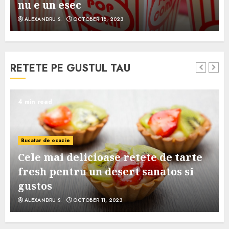
nu e un esec
ALEXANDRU S.
OCTOBER 18, 2023
RETETE PE GUSTUL TAU
4 min read
Bucatar de ocazie
Cele mai delicioase retete de tarte
e
fresh pentru un desert sanatos si
gustos
ALEXANDRU S.
OCTOBER 11, 2023