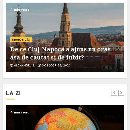
4 min read
SpotOn Cluj
De ce Cluj-Napoca a ajuns un oras
asa de cautat si de iubit?
ALEXANDRU S.
OCTOBER 25, 2023
LA ZI
4 min read