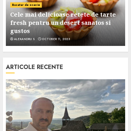
Bucatar de ocazie
Cele mai delicioase retete de tarte
e
fresh pentru un desert sanatos si
gustos
ALEXANDRU S.
OCTOBER 11, 2023
ARTICOLE RECENTE
5 min read