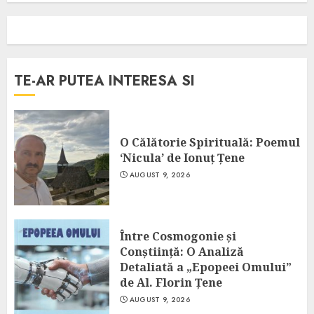
TE-AR PUTEA INTERESA SI
O Călătorie Spirituală: Poemul
‘Nicula’ de Ionuț Țene
AUGUST 9, 2026
Între Cosmogonie și
Conștiință: O Analiză
Detaliată a „Epopeei Omului”
de Al. Florin Țene
AUGUST 9, 2026