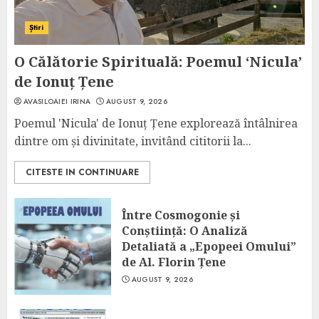
Știri
O Călătorie Spirituală: Poemul ‘Nicula’
de Ionuț Țene
AVASILOAIEI IRINA
AUGUST 9, 2026
Poemul 'Nicula' de Ionuț Țene explorează întâlnirea
dintre om și divinitate, invitând cititorii la...
CITESTE IN CONTINUARE
Între Cosmogonie și
Conștiință: O Analiză
Detaliată a „Epopeei Omului”
de Al. Florin Țene
AUGUST 9, 2026