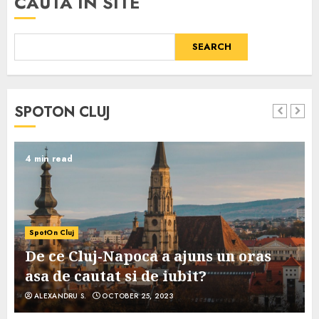
CAUTA IN SITE
SEARCH
SPOTON CLUJ
4 min read
SpotOn Cluj
De ce Cluj-Napoca a ajuns un oras
asa de cautat si de iubit?
ALEXANDRU S.
OCTOBER 25, 2023