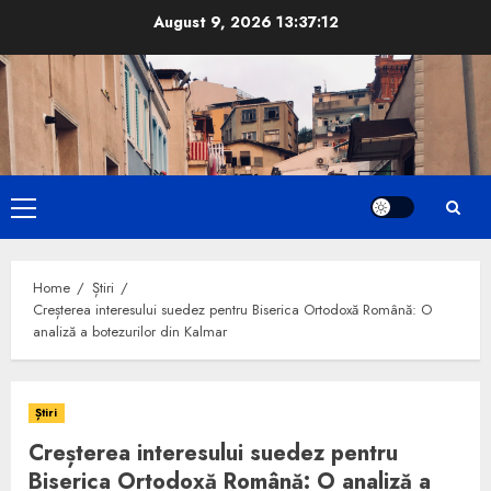
Skip
August 9, 2026
13:37:13
to
content
Primary
Menu
Home
Știri
Creșterea interesului suedez pentru Biserica Ortodoxă Română: O
analiză a botezurilor din Kalmar
Știri
Creșterea interesului suedez pentru
Biserica Ortodoxă Română: O analiză a