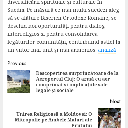
diversificării spirituale și culturale în
Suedia. Pe măsură ce mai mulți suedezi aleg
să se alăture Bisericii Ortodoxe Române, se
deschid noi oportunități pentru dialog
interreligios și pentru consolidarea
legăturilor comunității, contribuind astfel la
un viitor mai unit și mai armonios.
analiză
Continue
Previous
Reading
Descoperirea surprinzătoare de la
Aeroportul Cluj: O armă cu aer
Pre
comprimat și implicațiile sale
pos
legale și sociale
Next
Unirea Religioasă a Moldovei: O
Next
Mitropolie pe Ambele Maluri ale
post:
Prutului