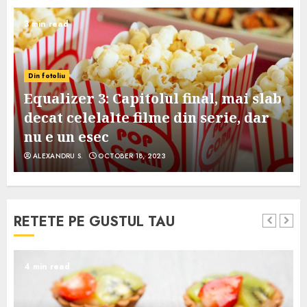
3 min read
Din fotoliu
Equalizer 3: Capitolul final, mai slab
decat celelalte filme din serie, dar
nu e un esec
ALEXANDRU S.
OCTOBER 18, 2023
RETETE PE GUSTUL TAU
4 min read