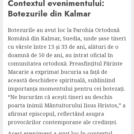
Contextul evenimentului:
Botezurile din Kalmar
Botezurile au avut loc la Parohia Ortodoxă
Română din Kalmar, Suedia, unde șase tineri
cu vârste între 13 și 33 de ani, alături de o
doamnă de 50 de ani, au intrat oficial în
comunitatea ortodoxă. Preasfințitul Părinte
Macarie a exprimat bucuria sa față de
această deschidere spirituală, subliniind
importanța momentului pentru cei botezați.
“Ne bucurăm că acești tineri au deschis
poarta inimii Mântuitorului Iisus Hristos,” a
afirmat episcopul, reflectând asupra
provocărilor contemporane ale credinței.
Acest eveniment a avut loc în contextul