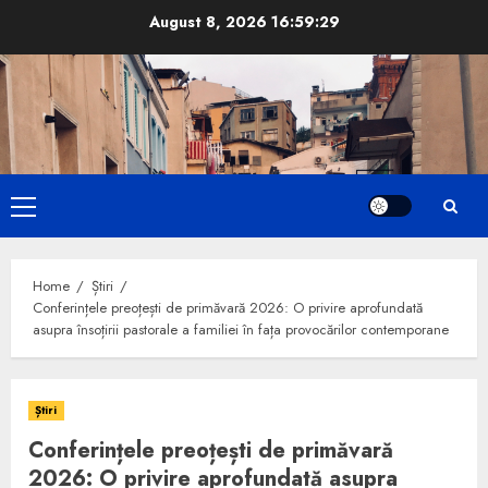
Skip
August 8, 2026
16:59:30
to
content
Primary
Menu
Home
Știri
Conferințele preoțești de primăvară 2026: O privire aprofundată
asupra însoțirii pastorale a familiei în fața provocărilor contemporane
Știri
Conferințele preoțești de primăvară
2026: O privire aprofundată asupra