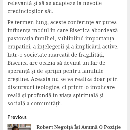
relevantă și să se adapteze la nevoile
credincioșilor săi.
Pe termen lung, aceste conferințe ar putea
influența modul în care Biserica abordează
pastorația familiei, subliniind importanța
empatiei, a înțelegerii și a implicării active.
Într-o societate marcată de fragilități,
Biserica are ocazia să devină un far de
speranță și de sprijin pentru familiile
creștine. Aceasta nu se va realiza doar prin
discursuri teologice, ci printr-o implicare
reală și profundă în viața spirituală și
socială a comunității.
Continue
Previous
Reading
Robert Negoiță Își Asumă O Poziție