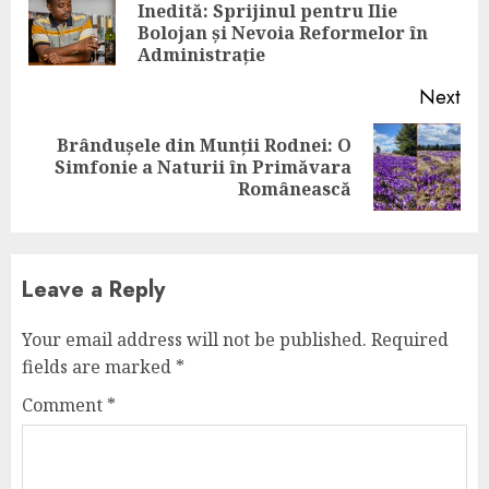
Inedită: Sprijinul pentru Ilie
Pre
Bolojan și Nevoia Reformelor în
pos
Administrație
Next
Brândușele din Munții Rodnei: O
Next
Simfonie a Naturii în Primăvara
post:
Românească
Leave a Reply
Your email address will not be published.
Required
fields are marked
*
Comment
*