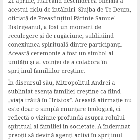
21 aprilie, marcând deschiderea oficială a
acestui ciclu de întâlniri. Slujba de Te Deum,
oficiată de Preasfințitul Părinte Samuel
Bistrițeanul, a fost un moment de
reculegere și de rugăciune, subliniind
conexiunea spirituală dintre participanți.
Această ceremonie a fost un simbol al
unității și al voinței de a colabora în
sprijinul familiilor creștine.
În discursul său, Mitropolitul Andrei a
subliniat esența familiei creștine ca fiind
„viața trăită în Hristos”. Această afirmație nu
este doar o simplă enunțare teologică, ci
reflectă o viziune profundă asupra rolului
spiritual al familiei în societate. A îndemnat
preoții să devină agenți activi în sprijinul