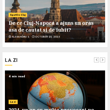
SpotOn Cluj
De ce Cluj-Napoca a ajuns un oras
asa de cautat si de iubit?
ALEXANDRU S.
OCTOBER 25, 2023
LA ZI
4 min read
La zi
2024, un an cu multe provocari pe