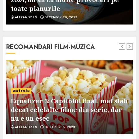
toate planurile
ALEXANDRU S.
DECEMBER 20, 2023
RECOMANDARI FILM-MUZICA
3 min read
Din fotoliu
Equalizer 3: Capitolul final, mai slab
decat celelalte filme din serie, dar
nu e un esec
ALEXANDRU S.
OCTOBER 18, 2023