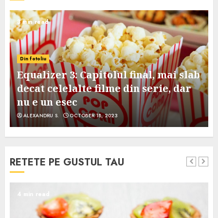
3 min read
Din fotoliu
Equalizer 3: Capitolul final, mai slab
decat celelalte filme din serie, dar
nu e un esec
ALEXANDRU S.
OCTOBER 18, 2023
RETETE PE GUSTUL TAU
4 min read