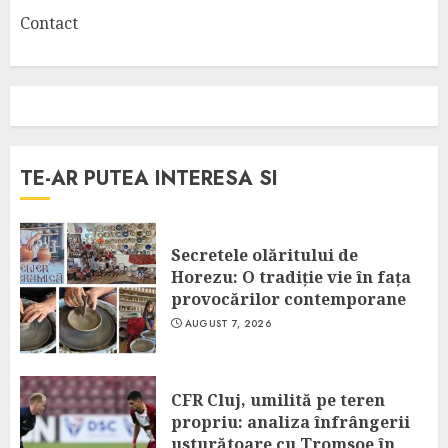
Contact
TE-AR PUTEA INTERESA SI
Secretele olăritului de
Horezu: O tradiție vie în fața
provocărilor contemporane
AUGUST 7, 2026
CFR Cluj, umilită pe teren
propriu: analiza înfrângerii
usturătoare cu Tromsoe în