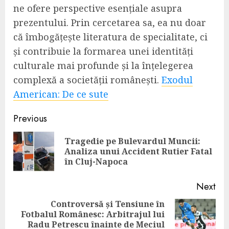
ne ofere perspective esențiale asupra
prezentului. Prin cercetarea sa, ea nu doar
că îmbogățește literatura de specialitate, ci
și contribuie la formarea unei identități
culturale mai profunde și la înțelegerea
complexă a societății românești.
Exodul
American: De ce sute
Continue
Previous
Reading
Tragedie pe Bulevardul Muncii:
Pre
Analiza unui Accident Rutier Fatal
pos
în Cluj-Napoca
Next
Controversă și Tensiune în
Fotbalul Românesc: Arbitrajul lui
Next
Radu Petrescu înainte de Meciul