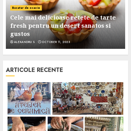
Bucatar de ocazie
Cele mai delicioase retete de tarte
e
fresh pentru un desert sanatos si
gustos
ALEXANDRU S.
OCTOBER 11, 2023
ARTICOLE RECENTE
5 min read