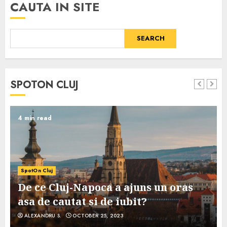
CAUTA IN SITE
SEARCH
SPOTON CLUJ
4 min read
SpotOn Cluj
De ce Cluj-Napoca a ajuns un oras
asa de cautat si de iubit?
ALEXANDRU S.
OCTOBER 25, 2023