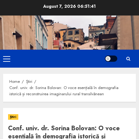
Skip
August 7, 2026
06:51:42
to
content
Primary
Menu
Home
Știri
Conf. univ. dr. Sorina Bolovan: O voce esențială în demografia
istorică și reconstruirea imaginarului rural transilvănean
Știri
Conf. univ. dr. Sorina Bolovan: O voce
esențială în demografia istorică și