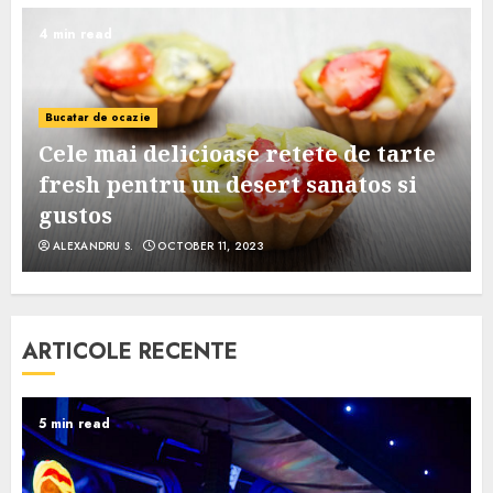
4 min read
Bucatar de ocazie
Cele mai delicioase retete de tarte
e
fresh pentru un desert sanatos si
gustos
ALEXANDRU S.
OCTOBER 11, 2023
ARTICOLE RECENTE
5 min read