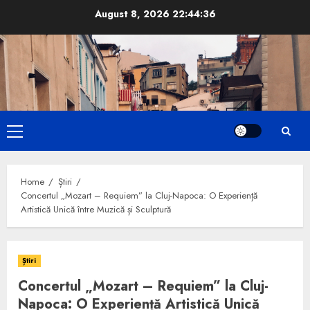
Skip
August 8, 2026
22:44:37
to
content
Primary
Menu
Home
Știri
Concertul „Mozart – Requiem” la Cluj-Napoca: O Experiență
Artistică Unică între Muzică și Sculptură
Știri
Concertul „Mozart – Requiem” la Cluj-
Napoca: O Experiență Artistică Unică