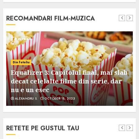
RECOMANDARI FILM-MUZICA
3 min read
Din fotoliu
Equalizer 3: Capitolul final, mai slab
decat celelalte filme din serie, dar
nu e un esec
ALEXANDRU S.
OCTOBER 18, 2023
RETETE PE GUSTUL TAU