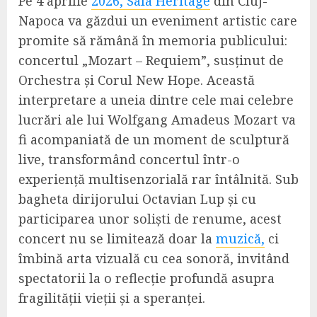
Pe 4 aprilie
2026, Sala Héritage
din Cluj-
Napoca va găzdui un eveniment artistic care
promite să rămână în memoria publicului:
concertul „Mozart – Requiem”, susținut de
Orchestra și Corul New Hope. Această
interpretare a uneia dintre cele mai celebre
lucrări ale lui Wolfgang Amadeus Mozart va
fi acompaniată de un moment de sculptură
live, transformând concertul într-o
experiență multisenzorială rar întâlnită. Sub
bagheta dirijorului Octavian Lup și cu
participarea unor soliști de renume, acest
concert nu se limitează doar la
muzică,
ci
îmbină arta vizuală cu cea sonoră, invitând
spectatorii la o reflecție profundă asupra
fragilității vieții și a speranței.