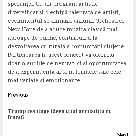
speranței. Cu un program artistic
diversificat și o echipă talentată de artiști,
evenimentul se aliniază viziunii Orchestrei
New Hope de a aduce muzica clasică mai
aproape de public, contribuind la
dezvoltarea culturală a comunității clujene.
Participarea la acest concert va oferi nu
doar o audiție de neuitat, ci și oportunitatea
de a experimenta arta în formele sale cele
mai variate și emoționante.
Continue
Previous
Reading
Trump respinge ideea unui armistiţiu cu
Pre
Iranul
pos
Next