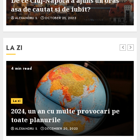
De ce Cluj-Napoca a ajuns un oras
asa de cautat si de iubit?
ALEXANDRU S.
OCTOBER 25, 2023
LA ZI
4 min read
La zi
2024, un an cu multe provocari pe
toate planurile
ALEXANDRU S.
DECEMBER 20, 2023