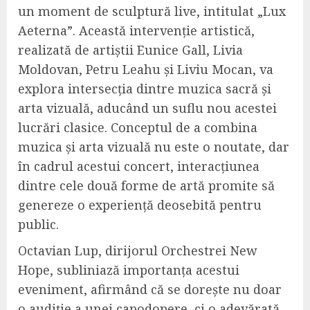
un moment de sculptură live, intitulat „Lux
Aeterna”. Această intervenție artistică,
realizată de artiștii Eunice Gall, Livia
Moldovan, Petru Leahu și Liviu Mocan, va
explora intersecția dintre muzica sacră și
arta vizuală, aducând un suflu nou acestei
lucrări clasice. Conceptul de a combina
muzica și arta vizuală nu este o noutate, dar
în cadrul acestui concert, interacțiunea
dintre cele două forme de artă promite să
genereze o experiență deosebită pentru
public.
Octavian Lup, dirijorul Orchestrei New
Hope, subliniază importanța acestui
eveniment, afirmând că se dorește nu doar
o audiție a unei capodopere, ci o adevărată