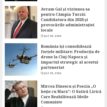
Avram Gal și viziunea sa
pentru Câmpia Turzii:
Candidatura din 2028 și
provocările administrației
locale
JULY 28, 2026
România își consolidează
forțele militare: Producția de
drone la Cluj-Napoca și
impactul strategic al acestui
parteneriat
JULY 28, 2026
Mircea Dinescu și Poezia „O
beție cu Marx”: O Satiră Lirică
Care Reabilitează Ideile
Comuniste