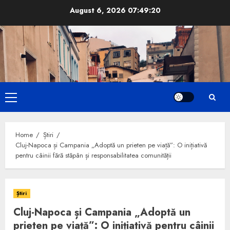
Skip
August 6, 2026
07:49:21
to
content
Primary
Menu
Home
Știri
Cluj-Napoca și Campania „Adoptă un prieten pe viață”: O inițiativă
pentru câinii fără stăpân și responsabilitatea comunității
Știri
Cluj-Napoca și Campania „Adoptă un
prieten pe viață”: O inițiativă pentru câinii