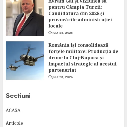
Avram Gal și viziunea sa
pentru Câmpia Turzii:
Candidatura din 2028 și
provocările administrației
locale
JULY 28, 2026
România își consolidează
forțele militare: Producția de
drone la Cluj-Napoca și
impactul strategic al acestui
parteneriat
JULY 28, 2026
Sectiuni
ACASA
Articole