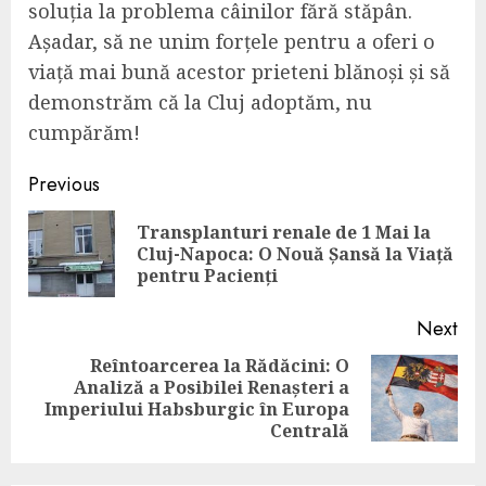
soluția la problema câinilor fără stăpân.
Așadar, să ne unim forțele pentru a oferi o
viață mai bună acestor prieteni blănoși și să
demonstrăm că la Cluj adoptăm, nu
cumpărăm!
Continue
Previous
Reading
Transplanturi renale de 1 Mai la
Pre
Cluj-Napoca: O Nouă Șansă la Viață
pos
pentru Pacienți
Next
Reîntoarcerea la Rădăcini: O
Analiză a Posibilei Renașteri a
Next
Imperiului Habsburgic în Europa
post:
Centrală