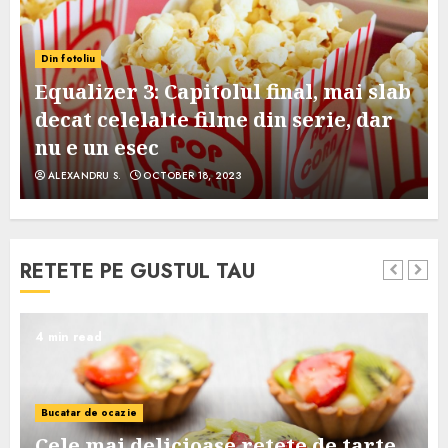
Din fotoliu
Equalizer 3: Capitolul final, mai slab
decat celelalte filme din serie, dar
nu e un esec
ALEXANDRU S.
OCTOBER 18, 2023
RETETE PE GUSTUL TAU
4 min read
Bucatar de ocazie
Cele mai delicioase retete de tarte