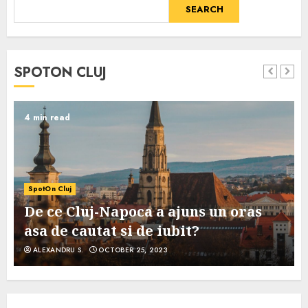
SEARCH
SPOTON CLUJ
4 min read
SpotOn Cluj
De ce Cluj-Napoca a ajuns un oras
asa de cautat si de iubit?
ALEXANDRU S.
OCTOBER 25, 2023