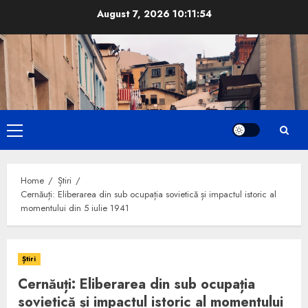
Skip
August 7, 2026
10:11:55
to
content
Primary
Menu
Home
Știri
Cernăuți: Eliberarea din sub ocupația sovietică și impactul istoric al
momentului din 5 iulie 1941
Știri
Cernăuți: Eliberarea din sub ocupația
sovietică și impactul istoric al momentului