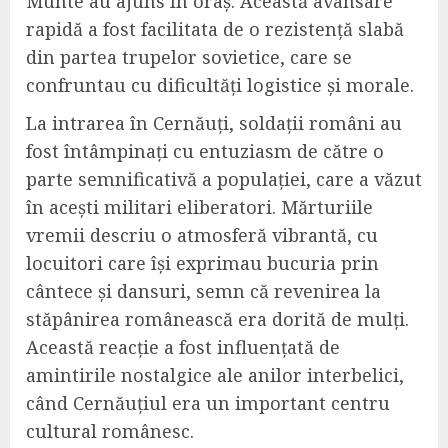
Munte au ajuns în oraș. Această avansare
rapidă a fost facilitata de o rezistență slabă
din partea trupelor sovietice, care se
confruntau cu dificultăți logistice și morale.
La intrarea în Cernăuți, soldații români au
fost întâmpinați cu entuziasm de către o
parte semnificativă a populației, care a văzut
în acești militari eliberatori. Mărturiile
vremii descriu o atmosferă vibrantă, cu
locuitori care își exprimau bucuria prin
cântece și dansuri, semn că revenirea la
stăpânirea românească era dorită de mulți.
Această reacție a fost influențată de
amintirile nostalgice ale anilor interbelici,
când Cernăuțiul era un important centru
cultural românesc.