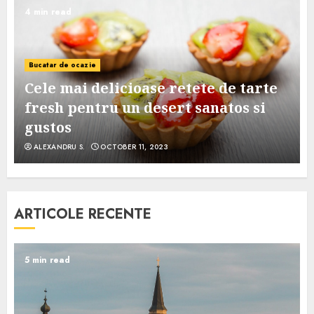
4 min read
Bucatar de ocazie
Cele mai delicioase retete de tarte
e
fresh pentru un desert sanatos si
gustos
ALEXANDRU S.
OCTOBER 11, 2023
ARTICOLE RECENTE
5 min read