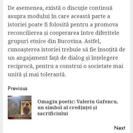
De asemenea, există o discuție continuă
asupra modului în care această parte a
istoriei poate fi folosită pentru a promova
reconcilierea și cooperarea între diferitele
grupuri etnice din Bucovina. Astfel,
cunoașterea istoriei trebuie să fie însoțită de
un angajament față de dialog și înțelegere
reciprocă, pentru a construi o societate mai
unită și mai tolerantă.
Continue
Previous
Reading
Omagiu poetic: Valeriu Gafencu,
Pre
un simbol al credinței și
pos
sacrificiului
Next