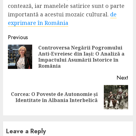
contează, iar manelele satirice sunt o parte
importantă a acestui mozaic cultural.
de
exprimare în România
Continue
Previous
Reading
Controversa Negării Pogromului
Anti-Evreiesc din Iași: O Analiză a
Pre
Impactului Asumării Istorice în
pos
România
Next
Corcea: O Poveste de Autonomie și
Next
Identitate în Albania Interbelică
post:
Leave a Reply