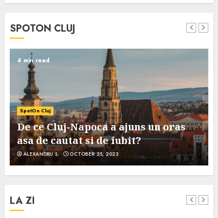
SPOTON CLUJ
4 min read
SpotOn Cluj
De ce Cluj-Napoca a ajuns un oras
asa de cautat si de iubit?
ALEXANDRU S.
OCTOBER 25, 2023
LA ZI