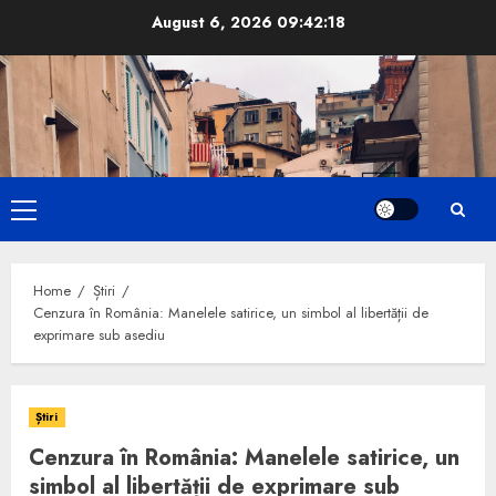
Skip
August 6, 2026
09:42:19
to
content
Primary
Menu
Home
Știri
Cenzura în România: Manelele satirice, un simbol al libertății de
exprimare sub asediu
Știri
Cenzura în România: Manelele satirice, un
simbol al libertății de exprimare sub