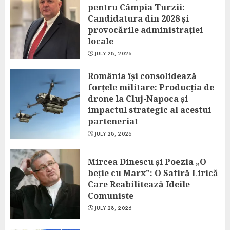
pentru Câmpia Turzii:
Candidatura din 2028 și
provocările administrației
locale
JULY 28, 2026
România își consolidează
forțele militare: Producția de
drone la Cluj-Napoca și
impactul strategic al acestui
parteneriat
JULY 28, 2026
Mircea Dinescu și Poezia „O
beție cu Marx”: O Satiră Lirică
Care Reabilitează Ideile
Comuniste
JULY 28, 2026