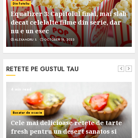
Din fotoliu
Equalizer 3: Capitolul final, mai slab
decat celelalte filme din serie, dar
nu e un esec
ALEXANDRU S.
OCTOBER 18, 2023
RETETE PE GUSTUL TAU
4 min read
Bucatar de ocazie
Cele mai delicioase retete de tarte
e
fresh pentru un desert sanatos si