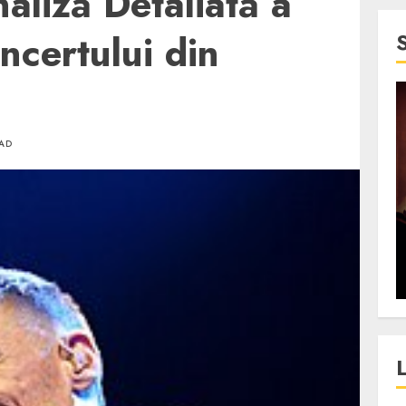
liză Detaliată a
ncertului din
4 min read
EAD
SpotOn Cluj
jurul
Festivalurile Clujului. De
fli intr-un
ce atrage Clujul tinerii si
t in
pe cei mai in varsta an de
”?
an?
ALEXANDRU S.
DECEMBER 13, 2023