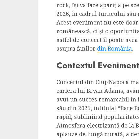
rock, își va face apariția pe 
Dungeons & Drag
2026, în cadrul turneului său
Onoare printre ho
Acest eveniment nu este doar 
film ca un joc car
românească, ci și o oportunit
cucereste de la 
astfel de concert îl poate avea
cadre
asupra fanilor
din România
.
ALEXANDRU S.
MAY 17, 2023
Contextul Evenimentu
Concertul din Cluj-Napoca ma
cariera lui Bryan Adams, avân
avut un succes remarcabil în 
4 min read
său din 2025, intitulat “Bare 
rapid, subliniind popularitate
Atmosfera electrizantă de la 
aplauze de lungă durată, a de
Bucatar de ocazie