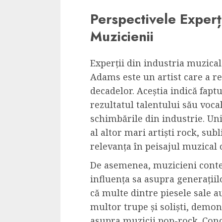
Perspectivele Experți
Muzicienii
Experții din industria muzicală
Adams este un artist care a re
decadelor. Aceștia indică fapt
rezultatul talentului său vocal, 
schimbările din industrie. Uni
al altor mari artiști rock, sub
relevanța în peisajul muzical
De asemenea, muzicieni conte
influența sa asupra generațiil
că multe dintre piesele sale a
multor trupe și soliști, demon
asupra muzicii pop-rock. Conc