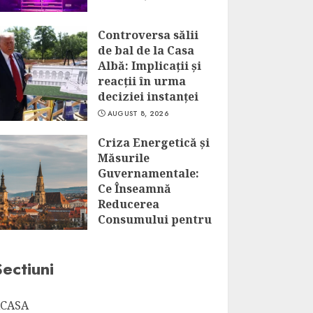
Controversa sălii
de bal de la Casa
Albă: Implicații și
reacții în urma
deciziei instanței
AUGUST 8, 2026
Criza Energetică și
Măsurile
Guvernamentale:
Ce Înseamnă
Reducerea
Consumului pentru
Marii
Consumatori?
Sectiuni
AUGUST 8, 2026
CASA