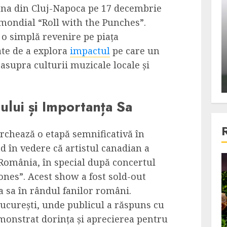
scena din Cluj-Napoca pe 17 decembrie
ons:
Din fotoliu
 mondial “Roll with the Punches”.
ti, un
The Killer, un film care nu a
o simplă revenire pe piața
e te
reusit sa se ridice la
ate de a explora
impactul
pe care un
primele
nivelul asteptarilor
 asupra culturii muzicale locale și
publicului si criticilor
ALEXANDRU S.
DECEMBER 6, 2023
lui și Importanța Sa
rchează o etapă semnificativă în
d în vedere că artistul canadian a
România, în special după concertul
4 min read
Bones”. Acest show a fost sold-out
a sa în rândul fanilor români.
București, unde publicul a răspuns cu
Bucatar de ocazie
monstrat dorința și aprecierea pentru
3 retete delicioase in care