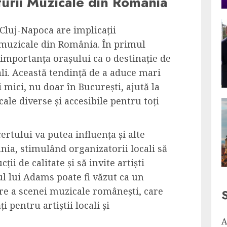
urii Muzicale din România
Cluj-Napoca are implicații
 muzicale din România. În primul
importanța orașului ca o destinație de
ali. Această tendință de a aduce mari
mici, nu doar în București, ajută la
ale diverse și accesibile pentru toți
ertului va putea influența și alte
a, stimulând organizatorii locali să
ii de calitate și să invite artiști
tul lui Adams poate fi văzut ca un
are a scenei muzicale românești, care
 pentru artiștii locali și
A