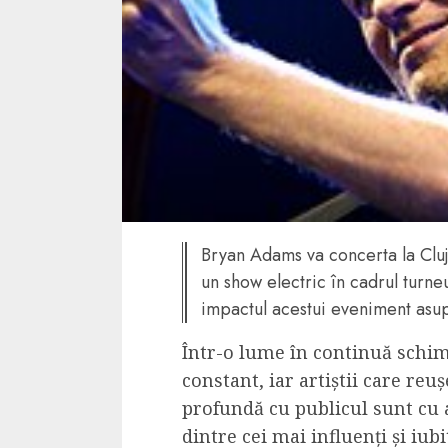
4 min read
La zi
Razboiul din Gaza
fatala pentru Ori
Mijlociu?
ALEXANDRU S.
NOVEMBER 1,
Bryan Adams va concerta la Cl
un show electric în cadrul turne
impactul acestui eveniment asup
Într-o lume în continuă schi
constant, iar artiștii care re
profundă cu publicul sunt cu 
3 min read
dintre cei mai influenți și iubi
Din fotoliu