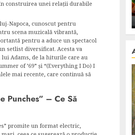
în construirea unei relații durabile
se retete
carnea de rata e vedeta
an
incontestabila
ALEXANDRU S.
NOVEMBER 29, 2023
Cluj-Napoca, cunoscut pentru
entru scena muzicală vibrantă,
ortantă pentru a aduce un spectacol
 setlist diversificat. Acesta va
 lui Adams, de la hiturile care au
ummer of ’69” și “(Everything I Do) I
alele mai recente, care continuă să
the Punches” – Ce Să
s” promite un format electric,
i mari, ceea ce sugerează o producție