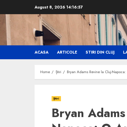
Skip
August 8, 2026
14:16:58
to
content
ACASA
ARTICOLE
STIRI DIN CLUJ
LA
Home
Știri
Bryan Adams Revine la Cluj-Napoca: O
Știri
Bryan Adams R