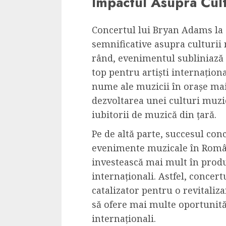
Impactul Asupra Cult
Concertul lui Bryan Adams la 
semnificative asupra culturii
rând, evenimentul subliniază 
top pentru artiști internațion
nume ale muzicii în orașe mai 
dezvoltarea unei culturi muzic
iubitorii de muzică din țară.
Pe de altă parte, succesul conc
evenimente muzicale în Români
investească mai mult în producț
internaționali. Astfel, concer
catalizator pentru o revitaliz
să ofere mai multe oportunități
internaționali.