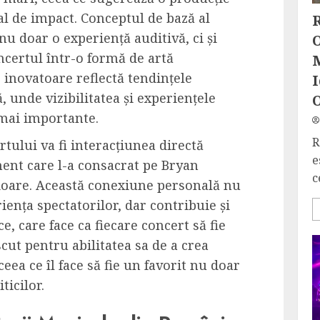
al de impact. Conceptul de bază al
R
nu doar o experiență auditivă, ci și
O
certul într-o formă de artă
inovatoare reflectă tendințele
I
, unde vizibilitatea și experiențele
 mai importante.
R
tului va fi interacțiunea directă
e
ement care l-a consacrat pe Bryan
c
ioare. Această conexiune personală nu
ența spectatorilor, dar contribuie și
, care face ca fiecare concert să fie
t pentru abilitatea sa de a crea
a ce îl face să fie un favorit nu doar
iticilor.