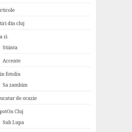
rticole
tiri din cluj
a zi
Stiinta
Accente
in fotoliu
Sa zambim
ucatar de ocazie
potOn Cluj
Sub Lupa