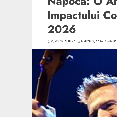
Napoca: O Ana
Impactului Co
2026
5 min read
AVASILOAIEI IRINA
MARCH 2, 2026
5 MIN R
SpotOn Cluj
Ce poti vizita in 
Clujului cand te a
weekend prelungi
“Orasul Comoara
ALEXANDRU S.
MAY 31, 2023