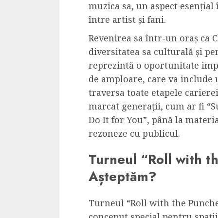
muzica sa, un aspect esențial 
Cele mai delicioa
între artist și fani.
cu piept de curc
ALEXANDRU S.
MAY 24, 2023
Revenirea sa într-un oraș ca 
diversitatea sa culturală și p
reprezintă o oportunitate imp
de amploare, care va include un
traversa toate etapele carierei
marcat generații, cum ar fi “S
Do It for You”, până la materi
rezoneze cu publicul.
Turneul “Roll with 
Așteptăm?
Turneul “Roll with the Punche
conceput special pentru spați