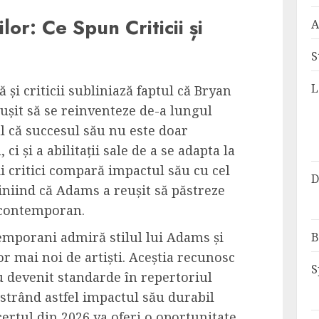
lor: Ce Spun Criticii și
A
S
L
 și criticii subliniază faptul că Bryan
ușit să se reinventeze de-a lungul
ul că succesul său nu este doar
ci și a abilitații sale de a se adapta la
i critici compară impactul său cu cel
D
liniind că Adams a reușit să păstreze
 contemporan.
mporani admiră stilul lui Adams și
B
or mai noi de artiști. Aceștia recunosc
S
u devenit standarde în repertoriul
strând astfel impactul său durabil
ertul din 2026 va oferi o oportunitate