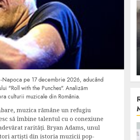
3 min read
Stiinta
, scanteia
Lumina ar putea contribui
entul
si ea la evaporarea apei in
natura
 2023
ALEXANDRU S.
DECEMBER 27, 2023
uj-Napoca pe 17 decembrie 2026, aducând
ului "Roll with the Punches". Analizăm
ra culturii muzicale din România.
mbare, muzica rămâne un refugiu
ușesc să îmbine talentul cu o conexiune
adevărat rarități. Bryan Adams, unul
4 min read
tori artiști din istoria muzicii pop-