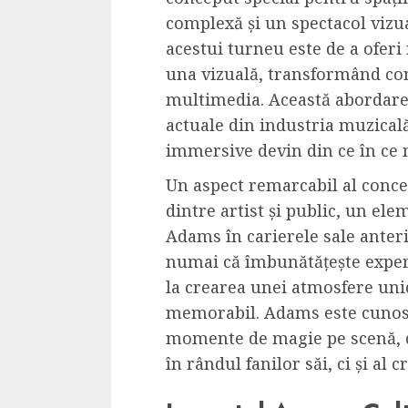
complexă și un spectacol vizu
acestui turneu este de a oferi 
una vizuală, transformând con
multimedia. Această abordare 
actuale din industria muzicală
immersive devin din ce în ce
Un aspect remarcabil al concer
dintre artist și public, un el
Adams în carierele sale anter
numai că îmbunătățește experi
la crearea unei atmosfere unice
memorabil. Adams este cunoscu
momente de magie pe scenă, cee
în rândul fanilor săi, ci și al cr