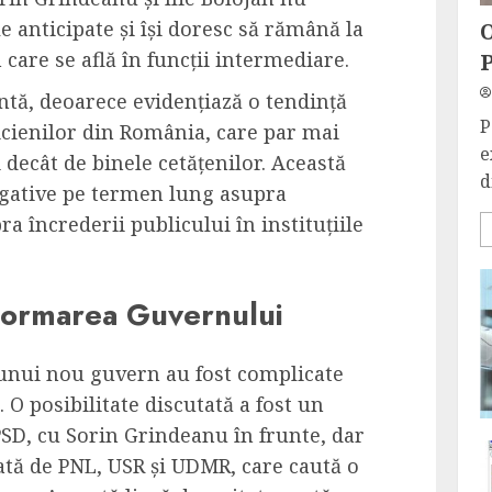
e anticipate și își doresc să rămână la
O
n care se află în funcții intermediare.
P
antă, deoarece evidențiază o tendință
P
icienilor din România, care par mai
e
 decât de binele cetățenilor. Această
d
egative pe termen lung asupra
a încrederii publicului în instituțiile
Formarea Guvernului
unui nou guvern au fost complicate
 O posibilitate discutată a fost un
SD, cu Sorin Grindeanu în frunte, dar
ată de PNL, USR și UDMR, care caută o