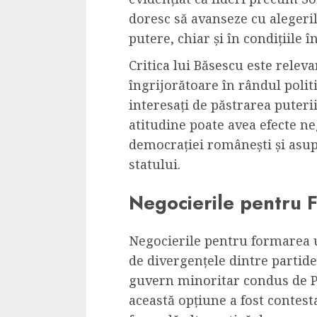
doresc să avanseze cu alegeril
putere, chiar și în condițiile î
Critica lui Băsescu este relev
îngrijorătoare în rândul polit
interesați de păstrarea puterii
atitudine poate avea efecte n
democrației românești și asupr
statului.
Negocierile pentru 
Negocierile pentru formarea 
de divergențele dintre partide.
guvern minoritar condus de P
această opțiune a fost contest