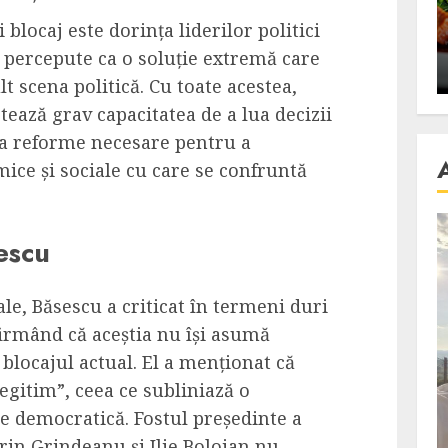
se retete
carnea de rata e vedeta
blocaj este dorința liderilor politici
an
incontestabila
e, percepute ca o soluție extremă care
ALEXANDRU S.
NOVEMBER 29, 2023
t scena politică. Cu toate acestea,
tează grav capacitatea de a lua decizii
a reforme necesare pentru a
ce și sociale cu care se confruntă
sescu
ale, Băsescu a criticat în termeni duri
afirmând că aceștia nu își asumă
 blocajul actual. El a menționat că
egitim”, ceea ce subliniază o
e democratică. Fostul președinte a
rin Grindeanu și Ilie Bolojan nu