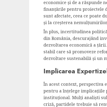
economice și de a răspunde n
finanțările pentru proiectele 
sunt afectate, ceea ce poate du
și la creșterea nemulțumirilor
În plus, incertitudinea politic
din România, descurajând inves
dezvoltarea economică a țării
stabil care să promoveze refo
dezvoltare sustenabilă și un 
Implicarea Expertizel
În acest context, perspectiva e
pentru a înțelege implicațiile
instituțional. Mulți analiști s
criză, partidele trebuie să ren