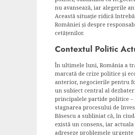
Dungeons & Drag
nu avansează, iar alegerile ant
Onoare printre ho
Această situație ridică întrebă
film ca un joc car
României și despre responsabili
cucereste de la 
cetățenilor.
cadre
Contextul Politic Act
ALEXANDRU S.
MAY 17, 2023
În ultimele luni, România a t
marcată de crize politice și 
anterior, negocierile pentru 
un subiect central al dezbater
principalele partide politice 
4 min read
stagnarea procesului de înves
Băsescu a subliniat că, în ciud
există un consens, iar actual
Bucatar de ocazie
adreseze problemele urgente a