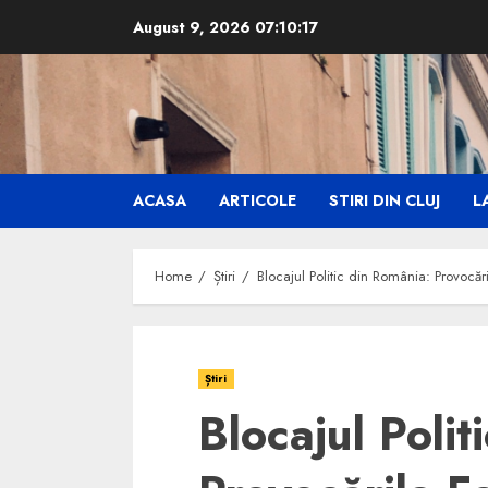
Skip
August 9, 2026
07:10:19
to
content
ACASA
ARTICOLE
STIRI DIN CLUJ
LA
Home
Știri
Blocajul Politic din România: Provocări
Știri
Blocajul Polit