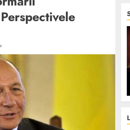
ormării
 Perspectivele
4 min read
D
SpotOn Cluj
jurul
Festivalurile Clujului. De
fli intr-un
ce atrage Clujul tinerii si
t in
pe cei mai in varsta an de
”?
an?
ALEXANDRU S.
DECEMBER 13, 2023