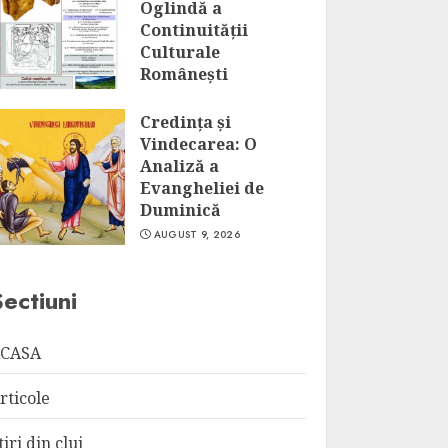
Oglindă a
Continuității
Culturale
Românești
AUGUST 9, 2026
Credința și
Vindecarea: O
Analiză a
Evangheliei de
Duminică
AUGUST 9, 2026
Sectiuni
CASA
rticole
tiri din cluj