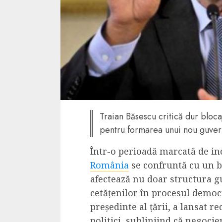
4 min read
La zi
Razboiul din Gaza
fatala pentru Ori
Mijlociu?
ALEXANDRU S.
NOVEMBER 1,
Traian Băsescu critică dur bloca
pentru formarea unui nou guvern
Într-o perioadă marcată de ince
România
se confruntă cu un bl
afectează nu doar structura g
cetățenilor în procesul democr
președinte al țării, a lansat re
3 min read
Din fotoliu
politici, subliniind că negoci