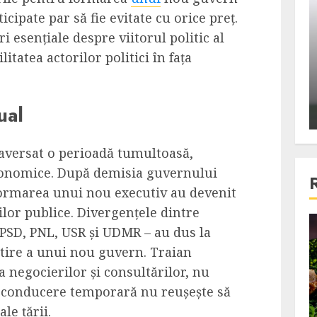
ons:
Din fotoliu
icipate par să fie evitate cu orice preț.
ti, un
The Killer, un film care nu a
ri esențiale despre viitorul politic al
e te
reusit sa se ridice la
tatea actorilor politici în fața
primele
nivelul asteptarilor
publicului si criticilor
ual
ALEXANDRU S.
DECEMBER 6, 2023
raversat o perioadă tumultoasă,
economice. După demisia guvernului
formarea unui nou executiv au devenit
ilor publice. Divergențele dintre
– PSD, PNL, USR și UDMR – au dus la
4 min read
tire a unui nou guvern. Traian
a negocierilor și consultărilor, nu
Bucatar de ocazie
a conducere temporară nu reușește să
3 retete delicioase in care
le țării.