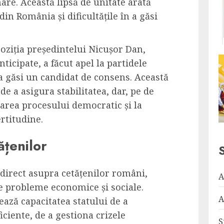
are. Această lipsă de unitate arată
 din România și dificultățile în a găsi
oziția președintelui Nicușor Dan,
nticipate, a făcut apel la partidele
 a găsi un candidat de consens. Această
e a asigura stabilitatea, dar, pe de
narea procesului democratic și la
rtitudine.
ățenilor
 direct asupra cetățenilor români,
A
de probleme economice și sociale.
A
ează capacitatea statului de a
iciente, de a gestiona crizele
S