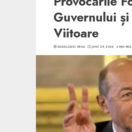
Provocările F
Guvernului și
Viitoare
5 min read
AVASILOAIEI IRINA
JUNE 29, 2026
4 MIN REA
SpotOn Cluj
Ce poti vizita in 
Clujului cand te a
weekend prelungi
“Orasul Comoara
ALEXANDRU S.
MAY 31, 2023