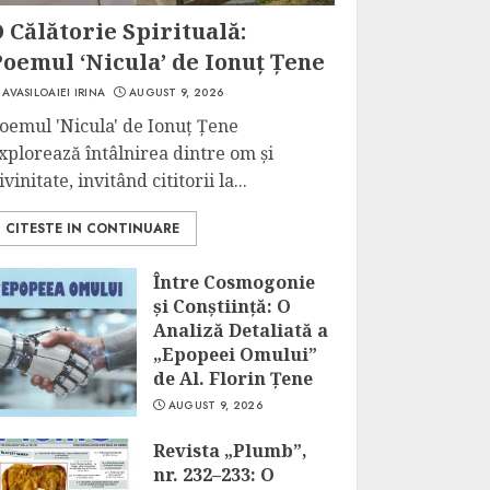
 Călătorie Spirituală:
oemul ‘Nicula’ de Ionuț Țene
AVASILOAIEI IRINA
AUGUST 9, 2026
oemul 'Nicula' de Ionuț Țene
xplorează întâlnirea dintre om și
ivinitate, invitând cititorii la...
CITESTE IN CONTINUARE
Între Cosmogonie
și Conștiință: O
Analiză Detaliată a
„Epopeei Omului”
de Al. Florin Țene
AUGUST 9, 2026
Revista „Plumb”,
nr. 232–233: O