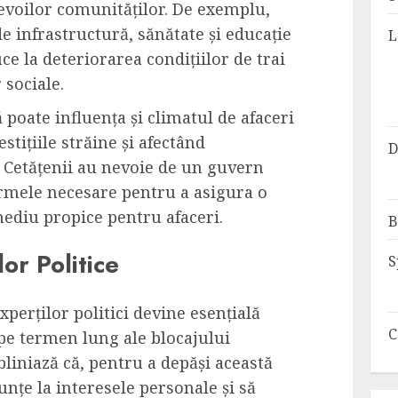
evoilor comunităților. De exemplu,
de infrastructură, sănătate și educație
L
ce la deteriorarea condițiilor de trai
 sociale.
ă poate influența și climatul de afaceri
tițiile străine și afectând
D
. Cetățenii au nevoie de un guvern
rmele necesare pentru a asigura o
mediu propice pentru afaceri.
B
or Politice
S
xperților politici devine esențială
C
 pe termen lung ale blocajului
ubliniază că, pentru a depăși această
unțe la interesele personale și să