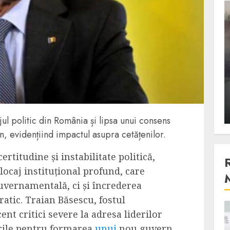
3 min read
Stiinta
, scanteia
Lumina ar putea contribui
entul
si ea la evaporarea apei in
natura
 2023
ALEXANDRU S.
DECEMBER 27, 2023
jul politic din România și lipsa unui consens
, evidențiind impactul asupra cetățenilor.
rtitudine și instabilitate politică,
ocaj instituțional profund, care
uvernamentală, ci și încrederea
atic. Traian Băsescu, fostul
cent critici severe la adresa liderilor
4 min read
erile pentru formarea
unui
nou guvern