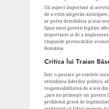
Cele mai delicioa
Un aspect important al acestui 
cu piept de curc
de a evita alegerile anticipat
ALEXANDRU S.
MAY 24, 2023
ar putea destabiliza și mai mul
lipsa unui guvern legitim afec
importante și de a implement
răspunde provocărilor economi
România.
Critica lui Traian Bă
Într-o postare pe rețelele soci
atitudinea liderilor politici, 
responsabilitatea de a ieși din
„ţara nu primeşte un guvern l
problemă gravă de legitimitat
evidențiat că lideri precum So