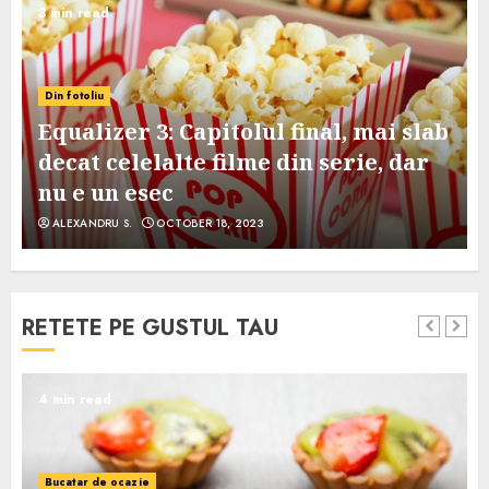
3 min read
Din fotoliu
Equalizer 3: Capitolul final, mai slab
decat celelalte filme din serie, dar
nu e un esec
ALEXANDRU S.
OCTOBER 18, 2023
RETETE PE GUSTUL TAU
4 min read
Bucatar de ocazie