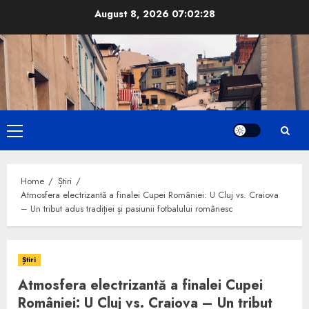
Skip
August 8, 2026
07:02:29
to
content
Primary
Menu
Home
Știri
Atmosfera electrizantă a finalei Cupei României: U Cluj vs. Craiova
– Un tribut adus tradiției și pasiunii fotbalului românesc
Știri
Atmosfera electrizantă a finalei Cupei
României: U Cluj vs. Craiova – Un tribut