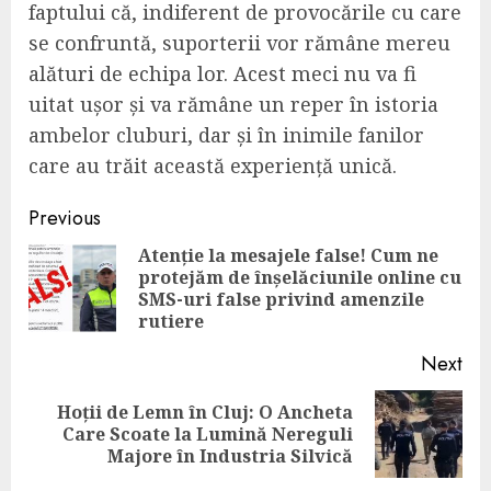
faptului că, indiferent de provocările cu care
se confruntă, suporterii vor rămâne mereu
alături de echipa lor. Acest meci nu va fi
uitat ușor și va rămâne un reper în istoria
ambelor cluburi, dar și în inimile fanilor
care au trăit această experiență unică.
Continue
Previous
Reading
Atenție la mesajele false! Cum ne
protejăm de înșelăciunile online cu
Pre
SMS-uri false privind amenzile
pos
rutiere
Next
Hoții de Lemn în Cluj: O Ancheta
Next
Care Scoate la Lumină Nereguli
post:
Majore în Industria Silvică