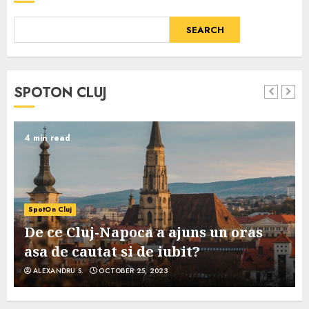
SEARCH
SPOTON CLUJ
4 min read
SpotOn Cluj
De ce Cluj-Napoca a ajuns un oras
asa de cautat si de iubit?
ALEXANDRU S.
OCTOBER 25, 2023