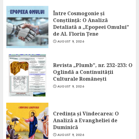
Între Cosmogonie și
Conștiință: O Analiză
Detaliată a „Epopeei Omului”
de Al. Florin Țene
AUGUST 9, 2026
Revista „Plumb”, nr. 232–233: O
Oglindă a Continuității
Culturale Românești
AUGUST 9, 2026
Credința și Vindecarea: O
Analiză a Evangheliei de
Duminică
AUGUST 9, 2026