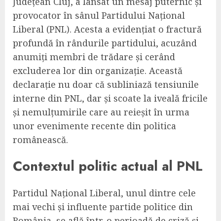
Județean Cluj, a lansat un mesaj puternic și
provocator în sânul Partidului Național
Liberal (PNL). Acesta a evidențiat o fractură
profundă în rândurile partidului, acuzând
anumiți membri de trădare și cerând
excluderea lor din organizație. Această
declarație nu doar că subliniază tensiunile
interne din PNL, dar și scoate la iveală fricile
și nemulțumirile care au reieșit în urma
unor evenimente recente din politica
românească.
Contextul politic actual al PNL
Partidul Național Liberal, unul dintre cele
mai vechi și influente partide politice din
România, se află într-o perioadă de criză și