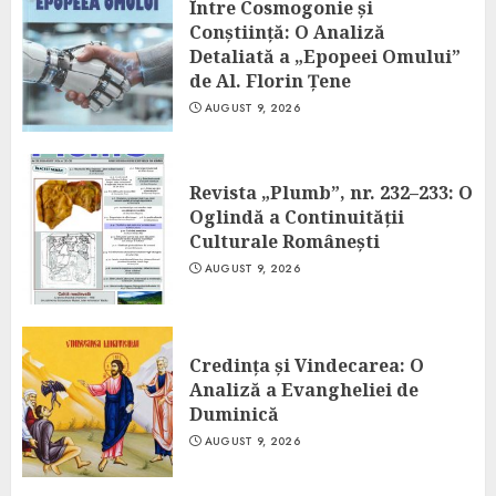
Între Cosmogonie și
Conștiință: O Analiză
Detaliată a „Epopeei Omului”
de Al. Florin Țene
AUGUST 9, 2026
Revista „Plumb”, nr. 232–233: O
Oglindă a Continuității
Culturale Românești
AUGUST 9, 2026
Credința și Vindecarea: O
Analiză a Evangheliei de
Duminică
AUGUST 9, 2026