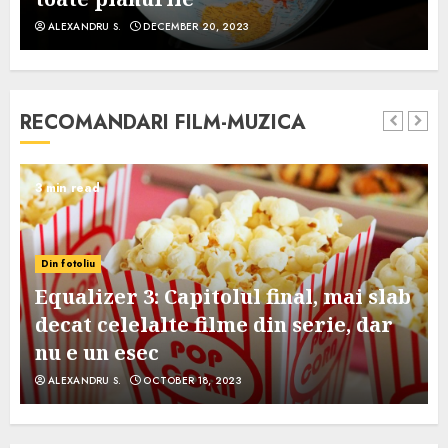
ALEXANDRU S.
DECEMBER 20, 2023
RECOMANDARI FILM-MUZICA
3 min read
Din fotoliu
Equalizer 3: Capitolul final, mai slab
decat celelalte filme din serie, dar
nu e un esec
ALEXANDRU S.
OCTOBER 18, 2023