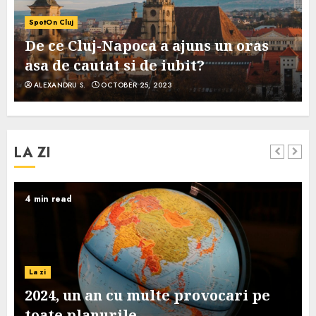
SpotOn Cluj
De ce Cluj-Napoca a ajuns un oras
asa de cautat si de iubit?
ALEXANDRU S.
OCTOBER 25, 2023
LA ZI
4 min read
La zi
2024, un an cu multe provocari pe
toate planurile