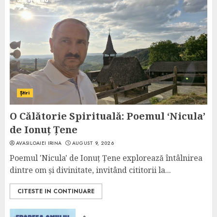
5 min read
Știri
O Călătorie Spirituală: Poemul ‘Nicula’
de Ionuț Țene
AVASILOAIEI IRINA
AUGUST 9, 2026
Poemul 'Nicula' de Ionuț Țene explorează întâlnirea
dintre om și divinitate, invitând cititorii la...
CITESTE IN CONTINUARE