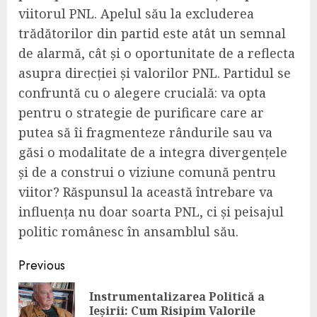
viitorul PNL. Apelul său la excluderea
trădătorilor din partid este atât un semnal
de alarmă, cât și o oportunitate de a reflecta
asupra direcției și valorilor PNL. Partidul se
confruntă cu o alegere crucială: va opta
pentru o strategie de purificare care ar
putea să îi fragmenteze rândurile sau va
găsi o modalitate de a integra divergențele
și de a construi o viziune comună pentru
viitor? Răspunsul la această întrebare va
influența nu doar soarta PNL, ci și peisajul
politic românesc în ansamblul său.
Continue
Previous
Reading
Instrumentalizarea Politică a
Pre
Ieșirii: Cum Risipim Valorile