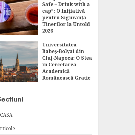
Safe – Drink with a
cap”: O Inițiativă
pentru Siguranța
Tinerilor la Untold
2026
AUGUST 6, 2026
Universitatea
Babeș-Bolyai din
Cluj-Napoca: O Stea
în Cercetarea
Academică
Românească Grație
Distincției HR
Excellence in
Sectiuni
Research
AUGUST 6, 2026
CASA
rticole