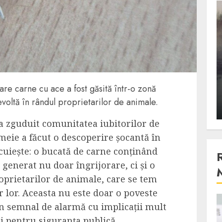
3 min read
Stiinta
, scanteia
Lumina ar putea contribui
entul
si ea la evaporarea apei in
are carne cu ace a fost găsită într-o zonă
natura
evoltă în rândul proprietarilor de animale.
 2023
ALEXANDRU S.
DECEMBER 27, 2023
a zguduit comunitatea iubitorilor de
meie a făcut o descoperire șocantă în
cuiește: o bucată de carne conținând
a generat nu doar îngrijorare, ci și o
prietarilor de animale, care se tem
 lor. Aceasta nu este doar o poveste
un semnal de alarmă cu implicații mult
4 min read
i pentru siguranța publică.