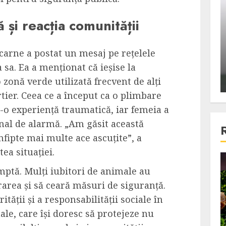
ons:
Din fotoliu
și reacția comunității
ti, un
The Killer, un film care nu a
e te
reusit sa se ridice la
primele
nivelul asteptarilor
carne a postat un mesaj pe rețelele
publicului si criticilor
 sa. Ea a menționat că ieșise la
 zonă verde utilizată frecvent de alți
ALEXANDRU S.
DECEMBER 6, 2023
tier. Ceea ce a început ca o plimbare
-o experiență traumatică, iar femeia a
nal de alarmă. „Am găsit această
nfipte mai multe ace ascuțite”, a
ea situației.
4 min read
mptă. Mulți iubitori de animale au
rarea și să ceară măsuri de siguranță.
tății și a responsabilității sociale în
Bucatar de ocazie
le, care își doresc să protejeze nu
3 retete delicioase in care