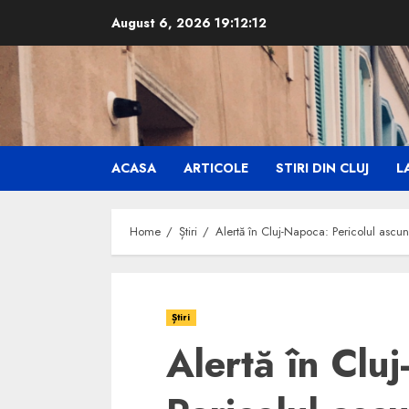
Skip
August 6, 2026
19:12:13
to
content
ACASA
ARTICOLE
STIRI DIN CLUJ
LA
Home
Știri
Alertă în Cluj-Napoca: Pericolul ascu
Știri
Alertă în Clu