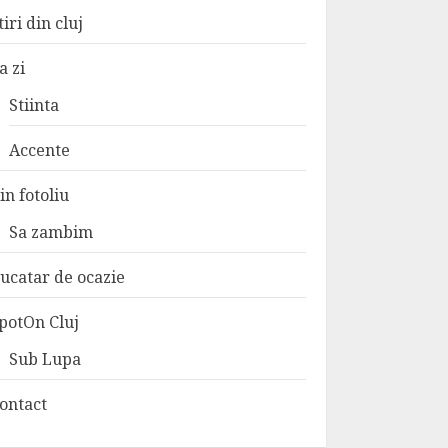
tiri din cluj
a zi
Stiinta
Accente
in fotoliu
Sa zambim
ucatar de ocazie
potOn Cluj
Sub Lupa
ontact