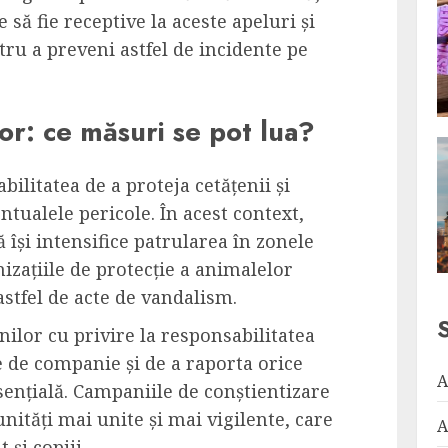
e să fie receptive la aceste apeluri și
tru a preveni astfel de incidente pe
lor: ce măsuri se pot lua?
bilitatea de a proteja cetățenii și
tualele pericole. În acest context,
ă își intensifice patrularea în zonele
nizațiile de protecție a animalelor
astfel de acte de vandalism.
ilor cu privire la responsabilitatea
 de companie și de a raporta orice
A
nțială. Campaniile de conștientizare
nități mai unite și mai vigilente, care
A
 și copiii.