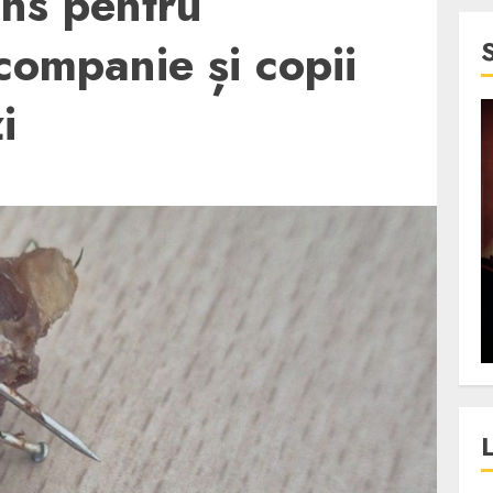
uns pentru
companie și copii
i
4 min read
SpotOn Cluj
jurul
Festivalurile Clujului. De
fli intr-un
ce atrage Clujul tinerii si
t in
pe cei mai in varsta an de
”?
an?
ALEXANDRU S.
DECEMBER 13, 2023