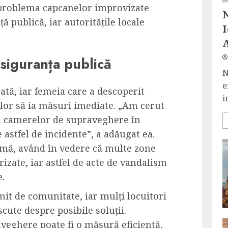
l, problema capcanelor improvizate
ă publică, iar autoritățile locale
 siguranța publică
N
e
cată, iar femeia care a descoperit
i
ilor să ia măsuri imediate. „Am cerut
ea camerelor de supraveghere în
astfel de incidente”, a adăugat ea.
timă, având în vedere că multe zone
izate, iar astfel de acte de vandalism
e.
mit de comunitate, iar mulți locuitori
scute despre posibile soluții.
veghere poate fi o măsură eficientă,