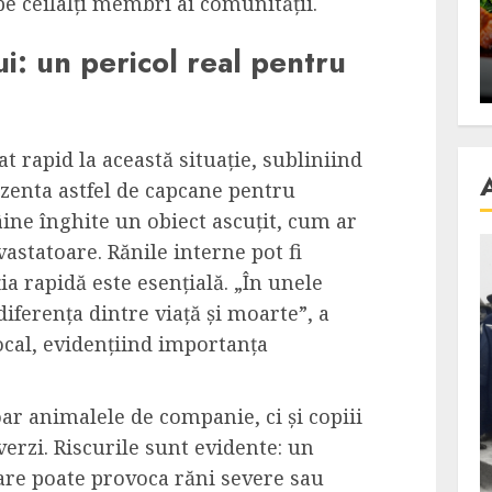
i pe ceilalți membri ai comunității.
se retete
carnea de rata e vedeta
an
incontestabila
i: un pericol real pentru
ALEXANDRU S.
NOVEMBER 29, 2023
t rapid la această situație, subliniind
ezenta astfel de capcane pentru
âine înghite un obiect ascuțit, cum ar
evastatoare. Rănile interne pot fi
ia rapidă este esențială. „În unele
diferența dintre viață și moarte”, a
ocal, evidențiind importanța
ar animalele de companie, ci și copiii
verzi. Riscurile sunt evidente: un
lare poate provoca răni severe sau