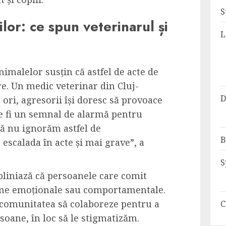
S
lor: ce spun veterinarul și
L
imalelor susțin că astfel de acte de
. Un medic veterinar din Cluj-
D
 ori, agresorii își doresc să provoace
te fi un semnal de alarmă pentru
ă nu ignorăm astfel de
B
scalada în acte și mai grave”, a
S
ubliniază că persoanele care comit
leme emoționale sau comportamentale.
și comunitatea să colaboreze pentru a
C
ersoane, în loc să le stigmatizăm.