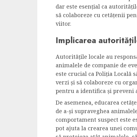
dar este esențial ca autoritățil
să colaboreze cu cetățenii pen
viitor.
Implicarea autorități
Autoritățile locale au responsa
animalele de companie de even
este crucial ca Poliția Locală s
verzi și să colaboreze cu orga
pentru a identifica și preveni 
De asemenea, educarea cetățen
de a-și supraveghea animalele
comportament suspect este ese
pot ajuta la crearea unei comu
să protejeze atât animalele, cât