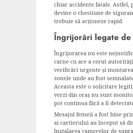
chiar accidente fatale. Astfe
devine o chestiune de siguranț
trebuie să acționeze rapid.
Îngrijorări legate de
Îngrijorarea nu este nejustifi
carne cu ace a cerut autorităț
verificări urgente și montar
zonele unde au fost semnalate 
Aceasta este o solicitare legi
verzi din oraș nu sunt monitor
pot continua fără a fi detectat
Mesajul femeii a fost bine pri
ai cartierului au început să di
Instalarea camerelor de supra