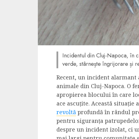
4 min read
La zi
Razboiul din Gaza
fatala pentru Ori
Incidentul din Cluj-Napoca, în c
Mijlociu?
verde, stârnește îngrijorare și r
ALEXANDRU S.
NOVEMBER 1,
Recent, un incident alarmant 
animale din Cluj-Napoca. O fe
apropierea blocului în care lo
ace ascuțite. Această situație 
revoltă
profundă în rândul pro
pentru siguranța patrupedelor
despre un incident izolat, ci 
3 min read
Din fotoliu
mai largi pentru comunitate ș