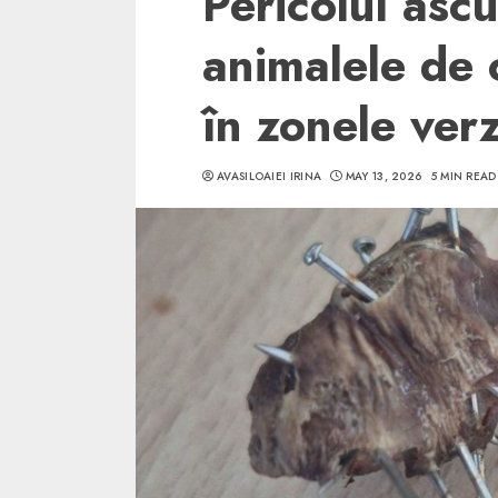
Pericolul asc
animalele de 
în zonele verz
5 min read
AVASILOAIEI IRINA
MAY 13, 2026
5 MIN READ
SpotOn Cluj
Ce poti vizita in 
Clujului cand te a
weekend prelungi
“Orasul Comoara
ALEXANDRU S.
MAY 31, 2023