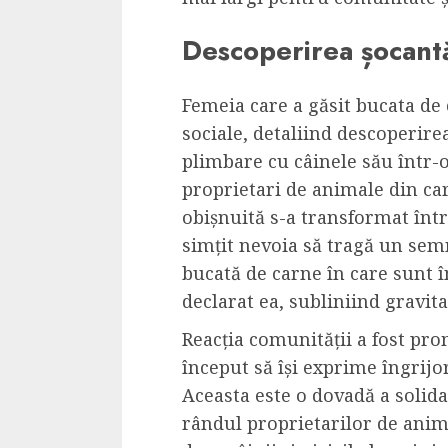
Dungeons & Drag
Descoperirea șocantă 
Onoare printre ho
film ca un joc car
cucereste de la 
Femeia care a găsit bucata de 
cadre
sociale, detaliind descoperirea
plimbare cu câinele său într-o
ALEXANDRU S.
MAY 17, 2023
proprietari de animale din car
obișnuită s-a transformat într
simțit nevoia să tragă un sem
bucată de carne în care sunt î
declarat ea, subliniind gravitat
4 min read
Reacția comunității a fost pro
început să își exprime îngrijo
Aceasta este o dovadă a solidari
rândul proprietarilor de anima
Bucatar de ocazie