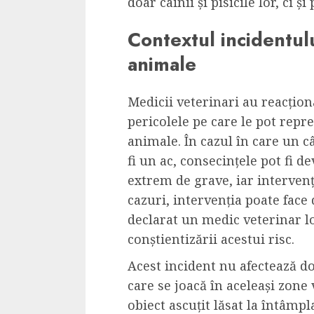
doar câinii și pisicile lor, ci ș
Cele mai delicioa
cu piept de curc
Contextul incidentulu
ALEXANDRU S.
MAY 24, 2023
animale
Medicii veterinari au reacționa
pericolele pe care le pot repr
animale. În cazul în care un c
fi un ac, consecințele pot fi d
extrem de grave, iar intervenț
cazuri, intervenția poate face 
declarat un medic veterinar l
conștientizării acestui risc.
Acest incident nu afectează do
care se joacă în aceleași zone 
obiect ascuțit lăsat la întâmp