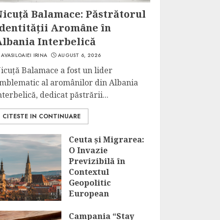
Nicuță Balamace: Păstrătorul
Identității Aromâne în
Albania Interbelică
AVASILOAIEI IRINA
AUGUST 6, 2026
icuță Balamace a fost un lider
mblematic al aromânilor din Albania
nterbelică, dedicat păstrării...
CITESTE IN CONTINUARE
Ceuta și Migrarea:
O Invazie
Previzibilă în
Contextul
Geopolitic
European
AUGUST 6, 2026
Campania “Stay