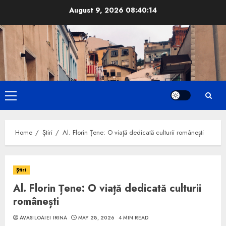
Skip
August 9, 2026
08:40:16
to
content
Primary
Menu
Home
Știri
Al. Florin Țene: O viață dedicată culturii românești
Știri
Al. Florin Țene: O viață dedicată culturii
românești
AVASILOAIEI IRINA
MAY 28, 2026
4 MIN READ