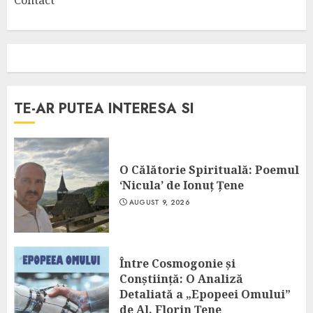
Contact
TE-AR PUTEA INTERESA SI
O Călătorie Spirituală: Poemul
‘Nicula’ de Ionuț Țene
AUGUST 9, 2026
Între Cosmogonie și
Conștiință: O Analiză
Detaliată a „Epopeei Omului”
de Al. Florin Țene