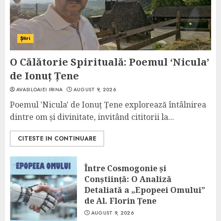
Știri
O Călătorie Spirituală: Poemul ‘Nicula’
de Ionuț Țene
AVASILOAIEI IRINA
AUGUST 9, 2026
Poemul 'Nicula' de Ionuț Țene explorează întâlnirea
dintre om și divinitate, invitând cititorii la...
CITESTE IN CONTINUARE
Între Cosmogonie și
Conștiință: O Analiză
Detaliată a „Epopeei Omului”
de Al. Florin Țene
AUGUST 9, 2026