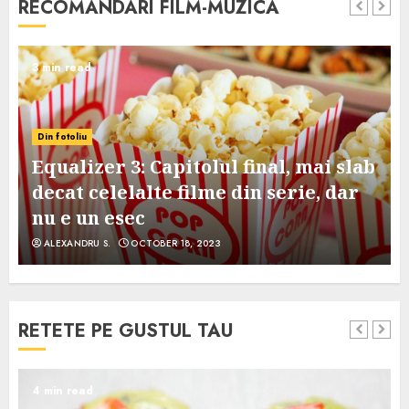
RECOMANDARI FILM-MUZICA
3 min read
Din fotoliu
Equalizer 3: Capitolul final, mai slab
decat celelalte filme din serie, dar
nu e un esec
ALEXANDRU S.
OCTOBER 18, 2023
RETETE PE GUSTUL TAU
4 min read