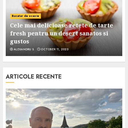
Bucatar de ocazie
Cele mai delicioase retete de tarte
e
fresh pentru un desert sanatos si
gustos
ALEXANDRU S.
OCTOBER 11, 2023
ARTICOLE RECENTE
5 min read