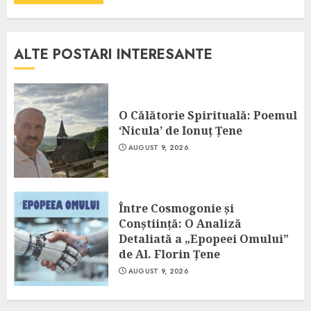
ALTE POSTARI INTERESANTE
O Călătorie Spirituală: Poemul
‘Nicula’ de Ionuț Țene
AUGUST 9, 2026
Între Cosmogonie și
Conștiință: O Analiză
Detaliată a „Epopeei Omului”
de Al. Florin Țene
AUGUST 9, 2026