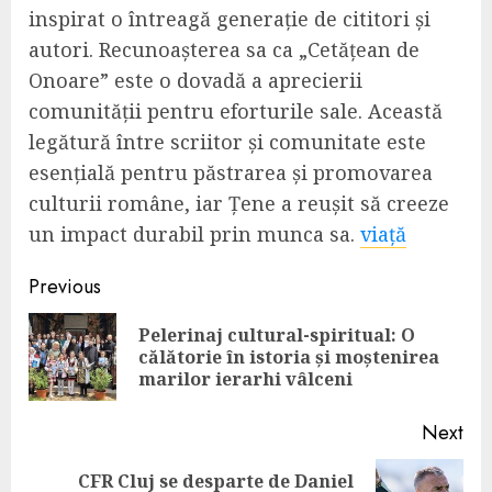
inspirat o întreagă generație de cititori și
autori. Recunoașterea sa ca „Cetățean de
Onoare” este o dovadă a aprecierii
comunității pentru eforturile sale. Această
legătură între scriitor și comunitate este
esențială pentru păstrarea și promovarea
culturii române, iar Țene a reușit să creeze
un impact durabil prin munca sa.
viață
Continue
Previous
Reading
Pelerinaj cultural-spiritual: O
Pre
călătorie în istoria și moștenirea
pos
marilor ierarhi vâlceni
Next
CFR Cluj se desparte de Daniel