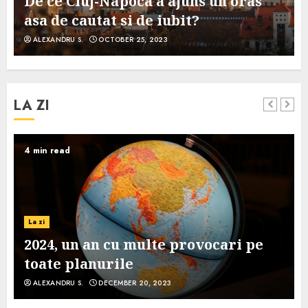
De ce Cluj-Napoca a ajuns un oras
asa de cautat si de iubit?
ALEXANDRU S.
OCTOBER 25, 2023
LA ZI
4 min read
La zi
2024, un an cu multe provocari pe
toate planurile
ALEXANDRU S.
DECEMBER 20, 2023