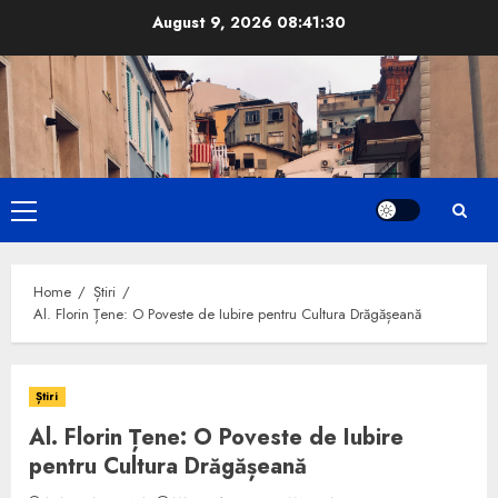
Skip
August 9, 2026
08:41:31
to
content
Primary
Menu
Home
Știri
Al. Florin Țene: O Poveste de Iubire pentru Cultura Drăgășeană
Știri
Al. Florin Țene: O Poveste de Iubire
pentru Cultura Drăgășeană