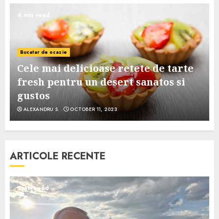
4 min read
Bucatar de ocazie
Cele mai delicioase retete de tarte
e
fresh pentru un desert sanatos si
gustos
ALEXANDRU S.
OCTOBER 11, 2023
ARTICOLE RECENTE
5 min read