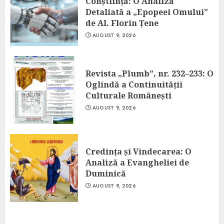
Conștiință: O Analiză
Detaliată a „Epopeei Omului”
de Al. Florin Țene
AUGUST 9, 2026
Revista „Plumb”, nr. 232–233: O
Oglindă a Continuității
Culturale Românești
AUGUST 9, 2026
Credința și Vindecarea: O
Analiză a Evangheliei de
Duminică
AUGUST 9, 2026