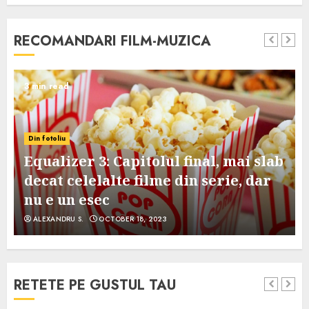
RECOMANDARI FILM-MUZICA
3 min read
Din fotoliu
Equalizer 3: Capitolul final, mai slab
decat celelalte filme din serie, dar
nu e un esec
ALEXANDRU S.
OCTOBER 18, 2023
RETETE PE GUSTUL TAU