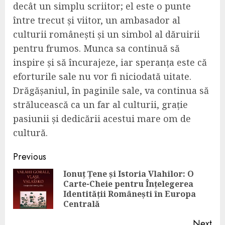
decât un simplu scriitor; el este o punte
între trecut și viitor, un ambasador al
culturii românești și un simbol al dăruirii
pentru frumos. Munca sa continuă să
inspire și să încurajeze, iar speranța este că
eforturile sale nu vor fi niciodată uitate.
Drăgășaniul, în paginile sale, va continua să
strălucească ca un far al culturii, grație
pasiunii și dedicării acestui mare om de
cultură.
Continue
Previous
Reading
Ionuț Țene și Istoria Vlahilor: O
Carte-Cheie pentru Înțelegerea
Pre
Identității Românești în Europa
pos
Centrală
Next