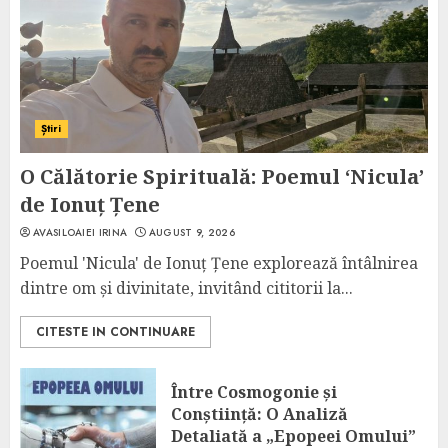
Știri
O Călătorie Spirituală: Poemul ‘Nicula’
de Ionuț Țene
AVASILOAIEI IRINA
AUGUST 9, 2026
Poemul 'Nicula' de Ionuț Țene explorează întâlnirea
dintre om și divinitate, invitând cititorii la...
CITESTE IN CONTINUARE
Între Cosmogonie și
Conștiință: O Analiză
Detaliată a „Epopeei Omului”