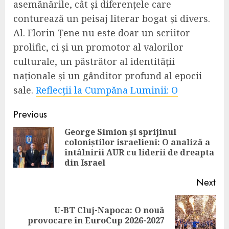
asemănările, cât și diferențele care
conturează un peisaj literar bogat și divers.
Al. Florin Țene nu este doar un scriitor
prolific, ci și un promotor al valorilor
culturale, un păstrător al identității
naționale și un gânditor profund al epocii
sale.
Reflecții la Cumpăna Luminii: O
Continue
Previous
Reading
George Simion și sprijinul
coloniștilor israelieni: O analiză a
Pre
întâlnirii AUR cu liderii de dreapta
pos
din Israel
Next
U-BT Cluj-Napoca: O nouă
Next
provocare în EuroCup 2026-2027
post: