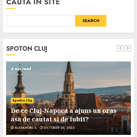
CAUTA IN SITE
SEARCH
SPOTON CLUJ
4 min read
SpotOn Cluj
De ce Cluj-Napoca a ajuns un oras
asa de cautat si de iubit?
ALEXANDRU S.
OCTOBER 25, 2023