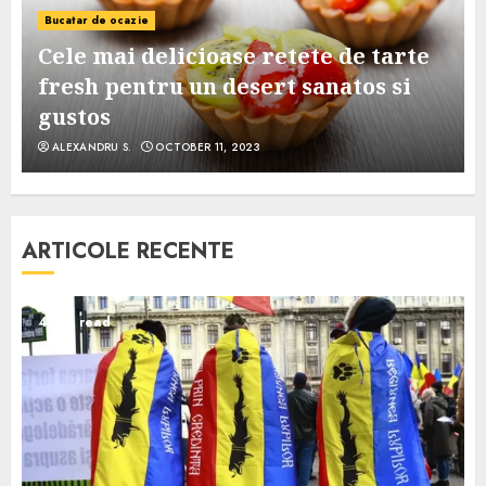
Bucatar de ocazie
Cele mai delicioase retete de tarte
e
fresh pentru un desert sanatos si
gustos
ALEXANDRU S.
OCTOBER 11, 2023
ARTICOLE RECENTE
4 min read