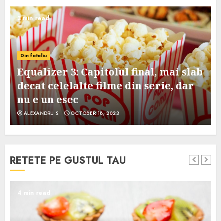
3 min read
Din fotoliu
Equalizer 3: Capitolul final, mai slab
decat celelalte filme din serie, dar
nu e un esec
ALEXANDRU S.
OCTOBER 18, 2023
RETETE PE GUSTUL TAU
4 min read