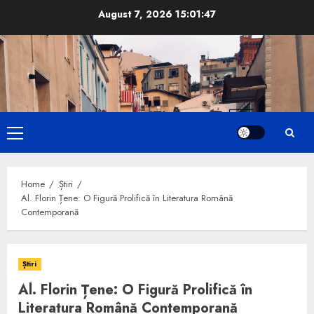
Skip
August 7, 2026
15:01:48
to
content
Primary
Menu
Home
Știri
Al. Florin Țene: O Figură Prolifică în Literatura Română
Contemporană
Știri
Al. Florin Țene: O Figură Prolifică în
Literatura Română Contemporană