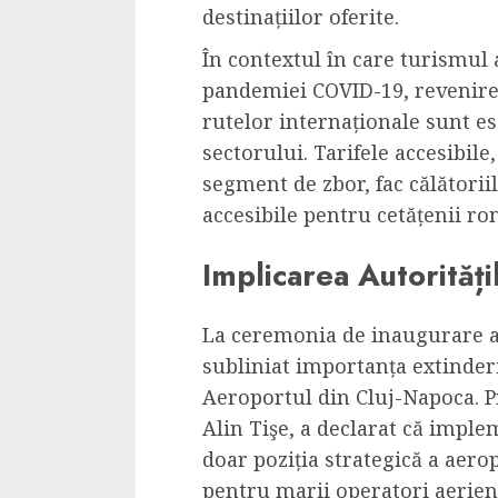
Cele mai delicioa
destinațiilor oferite.
cu piept de curc
În contextul în care turismul 
ALEXANDRU S.
MAY 24, 2023
pandemiei COVID-19, revenirea
rutelor internaționale sunt es
sectorului. Tarifele accesibil
segment de zbor, fac călătoriil
accesibile pentru cetățenii ro
Implicarea Autorități
La ceremonia de inaugurare a n
subliniat importanța extinderi
Aeroportul din Cluj-Napoca. P
Alin Tişe, a declarat că impl
doar poziția strategică a aerop
pentru marii operatori aerieni