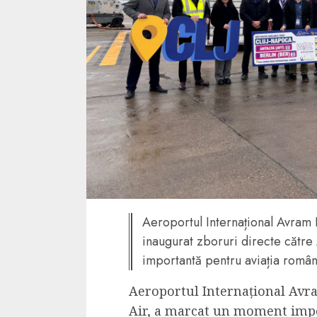
4 min read
La zi
Razboiul din Gaza
fatala pentru Ori
Mijlociu?
ALEXANDRU S.
NOVEMBER 1,
Aeroportul Internațional Avram 
inaugurat zboruri directe către
importantă pentru aviația româ
Aeroportul Internațional Avr
3 min read
Din fotoliu
Air, a marcat un moment imp