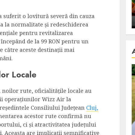
se retete
carnea de rata e vedeta
an
incontestabila
a suferit o lovitură severă din cauza
ALEXANDRU S.
NOVEMBER 29, 2023
 la normalitate și redeschiderea
ențiale pentru revitalizarea
e, începând de la 99 RON pentru un
e către aceste destinații mai
mâni.
lor Locale
oilor rute, oficialitățile locale au
i operațiunilor Wizz Air la
reședintele Consiliului Județean
Cluj,
ementarea acestor rute confirmă nu
ortului, ci și atractivitatea județului
. Aceasta are implicații semnificative