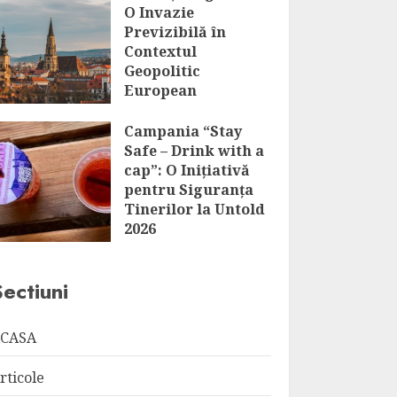
O Invazie
Previzibilă în
Contextul
Geopolitic
European
AUGUST 6, 2026
Campania “Stay
Safe – Drink with a
cap”: O Inițiativă
pentru Siguranța
Tinerilor la Untold
2026
AUGUST 6, 2026
Sectiuni
CASA
rticole