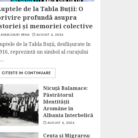
uptele de la Tabla Buții: O
privire profundă asupra
storiei și memoriei colective
AVASILOAIEI IRINA
AUGUST 6, 2026
uptele de la Tabla Buții, desfășurate în
916, reprezintă un simbol al curajului
...
CITESTE IN CONTINUARE
Nicuță Balamace:
Păstrătorul
Identității
Aromâne în
Albania Interbelică
AUGUST 6, 2026
Ceuta și Migrarea: