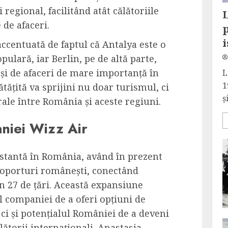
regional, facilitând atât călătoriile
L
e de afaceri.
i
ccentuată de faptul că Antalya este o
pulară, iar Berlin, pe de altă parte,
 și de afaceri de mare importanță în
L
1
ățită va sprijini nu doar turismul, ci
și
urale între România și aceste regiuni.
niei Wizz Air
nstantă în România, având în prezent
roporturi românești, conectând
in 27 de țări. Această expansiune
 companiei de a oferi opțiuni de
, ci și potențialul României de a deveni
ătorii internaționali. Anastasia