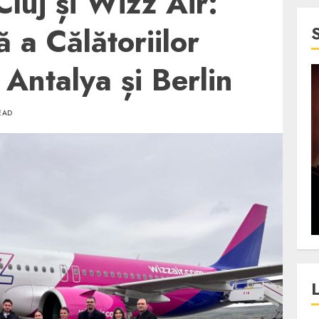
luj și Wizz Air:
a Călătoriilor
 Antalya și Berlin
4 min read
EAD
SpotOn Cluj
jurul
Festivalurile Clujului. De
fli intr-un
ce atrage Clujul tinerii si
t in
pe cei mai in varsta an de
”?
an?
ALEXANDRU S.
DECEMBER 13, 2023