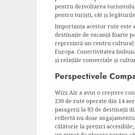
pentru dezvoltarea turismului 
pentru turiști, cât și legăturil
Importanța acestor rute este a
destinație de vacanță foarte po
reprezintă un centru cultural
Europa. Conectivitatea îmbunăt
și relațiile comerciale și cult
Perspectivele Compa
Wizz Air a avut o creștere co
230 de rute operate din 14 ae
pasagerii la 83 de destinații d
reflectă nu doar angajamentul
călătorie la prețuri accesibile
un punct de plecare pentru căl