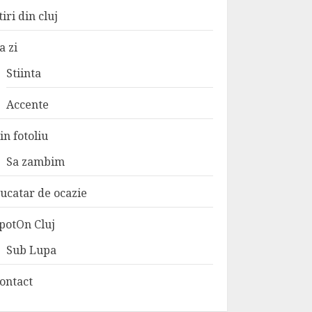
tiri din cluj
a zi
Stiinta
Accente
in fotoliu
Sa zambim
ucatar de ocazie
potOn Cluj
Sub Lupa
ontact