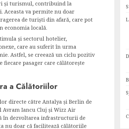
ri și turismul, contribuind la
S
i. Aceasta va permite nu doar
tragerea de turiști din afară, care pot
L
n economia locală.
imula și sectorul hotelier,
conexe, care au suferit în urma
ie. Astfel, se creează un ciclu pozitiv
D
 fiecare pasager care călătorește
.
B
a a Călătoriilor
S
lor directe către Antalya și Berlin de
l Avram Iancu Cluj și Wizz Air
C
în dezvoltarea infrastructurii de
 nu doar că facilitează călătoriile