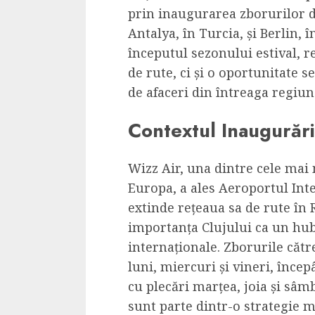
Dungeons & Drag
prin inaugurarea zborurilor d
Onoare printre ho
Antalya, în Turcia, și Berlin, 
film ca un joc car
începutul sezonului estival, r
cucereste de la 
de rute, ci și o oportunitate s
cadre
de afaceri din întreaga regiun
ALEXANDRU S.
MAY 17, 2023
Contextul Inaugurări
Wizz Air, una dintre cele mai
Europa, a ales Aeroportul Int
extinde rețeaua sa de rute în
importanța Clujului ca un hub 
4 min read
internaționale. Zborurile către
luni, miercuri și vineri, încep
cu plecări marțea, joia și sâm
Bucatar de ocazie
sunt parte dintr-o strategie m