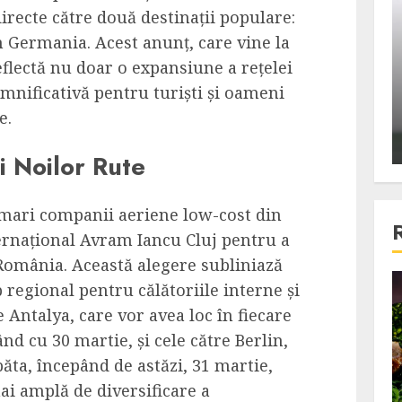
ons:
Din fotoliu
irecte către două destinații populare:
ti, un
The Killer, un film care nu a
în Germania. Acest anunț, care vine la
e te
reusit sa se ridice la
eflectă nu doar o expansiune a rețelei
primele
nivelul asteptarilor
emnificativă pentru turiști și oameni
publicului si criticilor
e.
ALEXANDRU S.
DECEMBER 6, 2023
i Noilor Rute
 mari companii aeriene low-cost din
ernațional Avram Iancu Cluj pentru a
 România. Această alegere subliniază
regional pentru călătoriile interne și
4 min read
 Antalya, care vor avea loc în fiecare
ând cu 30 martie, și cele către Berlin,
Bucatar de ocazie
băta, începând de astăzi, 31 martie,
3 retete delicioase in care
ai amplă de diversificare a