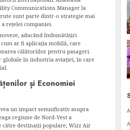
bility Communications Manager la
e rute sunt parte dintr-o strategie mai
 a rețelei companiei.
 inoveze, aducând îmbunătățiri
, cum ar fi aplicația mobilă, care
ionarea călătoriilor pentru pasageri.
 globale în industria aviației, în care
ial.
țenilor și Economiei
 avea un impact semnificativ asupra
A
treaga regiune de Nord-Vest a
A
 către destinații populare, Wizz Air