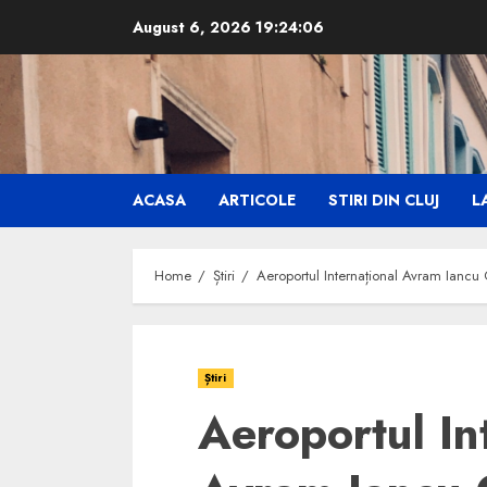
Skip
August 6, 2026
19:24:07
to
content
ACASA
ARTICOLE
STIRI DIN CLUJ
LA
Home
Știri
Aeroportul Internațional Avram Iancu C
Știri
Aeroportul In