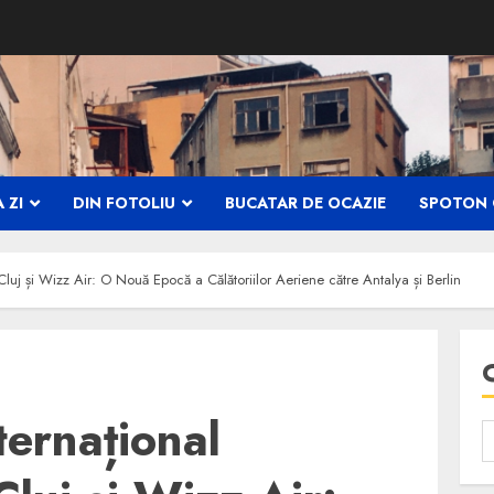
 ZI
DIN FOTOLIU
BUCATAR DE OCAZIE
SPOTON 
luj și Wizz Air: O Nouă Epocă a Călătoriilor Aeriene către Antalya și Berlin
ternațional