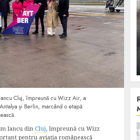
3 min read
Stiinta
, scanteia
Lumina ar putea contribui
entul
si ea la evaporarea apei in
natura
 2023
ALEXANDRU S.
DECEMBER 27, 2023
Iancu Cluj, împreună cu Wizz Air, a
 Antalya și Berlin, marcând o etapă
nească.
am Iancu din
Cluj,
împreună cu Wizz
4 min read
ortant pentru aviația românească