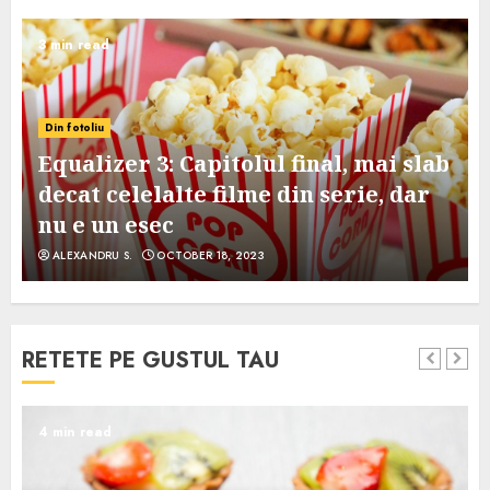
3 min read
Din fotoliu
Equalizer 3: Capitolul final, mai slab
decat celelalte filme din serie, dar
nu e un esec
ALEXANDRU S.
OCTOBER 18, 2023
RETETE PE GUSTUL TAU
4 min read