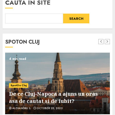
CAUTA IN SITE
SEARCH
SPOTON CLUJ
4 min read
SpotOn Cluj
De ce Cluj-Napoca a ajuns un oras
asa de cautat si de iubit?
ALEXANDRU S.
OCTOBER 25, 2023