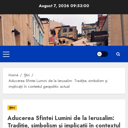
Skip
August 7, 2026
09:53:02
to
content
Primary
Menu
Home
Știri
Aducerea Sfintei Lumini de la Ierusalim: Tradiție, simbolism și
implicații în contextul geopolitic actual
Știri
Aducerea Sfintei Lumini de la Ierusalim:
Tradiție, simbolism și implicații în contextul