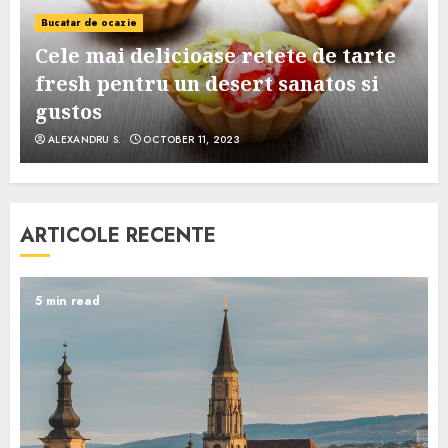
Bucatar de ocazie
Cele mai delicioase retete de tarte
e
fresh pentru un desert sanatos si
gustos
ALEXANDRU S.
OCTOBER 11, 2023
ARTICOLE RECENTE
5 min read