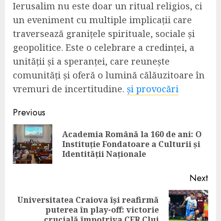
Ierusalim nu este doar un ritual religios, ci
un eveniment cu multiple implicații care
traversează granițele spirituale, sociale și
geopolitice. Este o celebrare a credinței, a
unității și a speranței, care reunește
comunități și oferă o lumină călăuzitoare în
vremuri de incertitudine.
și provocări
Continue
Previous
Reading
Academia Română la 160 de ani: O
Pre
Instituție Fondatoare a Culturii și
pos
Identității Naționale
Next
Universitatea Craiova își reafirmă
Next
puterea în play-off: victorie
post:
crucială împotriva CFR Cluj