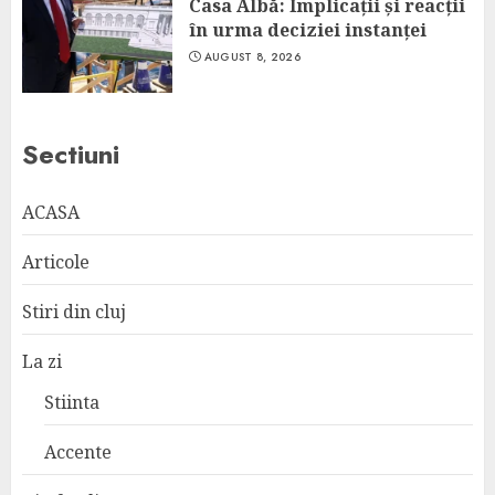
Casa Albă: Implicații și reacții
în urma deciziei instanței
AUGUST 8, 2026
Sectiuni
ACASA
Articole
Stiri din cluj
La zi
Stiinta
Accente