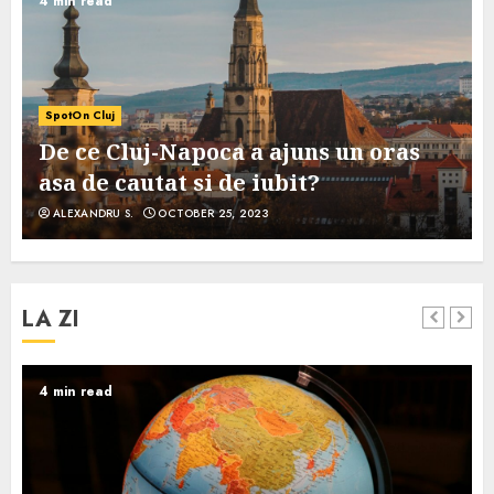
4 min read
SpotOn Cluj
De ce Cluj-Napoca a ajuns un oras
asa de cautat si de iubit?
ALEXANDRU S.
OCTOBER 25, 2023
LA ZI
4 min read