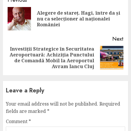
Continue
Reading
Alegere de stareț. Hagi, între da și
Pre
nu ca selecționer al naționalei
pos
României
Next
Investiții Strategice în Securitatea
Aeroportuară: Achiziția Punctului
Next
de Comandă Mobil la Aeroportul
post:
Avram Iancu Cluj
Leave a Reply
Your email address will not be published.
Required
fields are marked
*
Comment
*