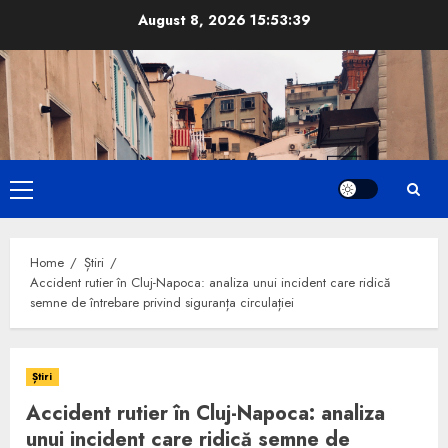
Skip
August 8, 2026
15:53:41
to
content
Primary
Menu
Home
Știri
Accident rutier în Cluj-Napoca: analiza unui incident care ridică
semne de întrebare privind siguranța circulației
Știri
Accident rutier în Cluj-Napoca: analiza
unui incident care ridică semne de