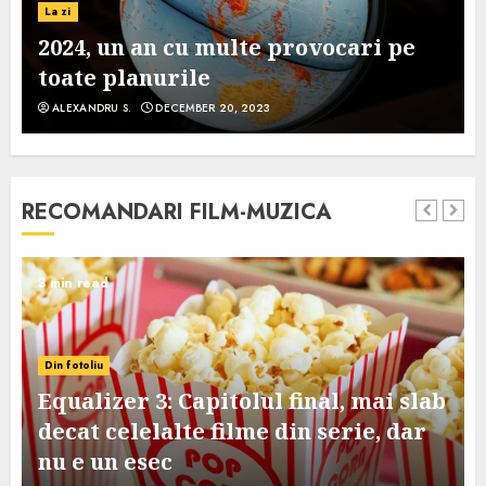
La zi
2024, un an cu multe provocari pe
toate planurile
ALEXANDRU S.
DECEMBER 20, 2023
RECOMANDARI FILM-MUZICA
3 min read
Din fotoliu
Equalizer 3: Capitolul final, mai slab
decat celelalte filme din serie, dar
nu e un esec