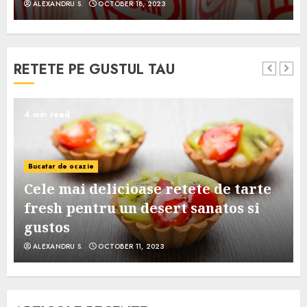
ALEXANDRU S.
OCTOBER 18, 2023
RETETE PE GUSTUL TAU
4 min read
Bucatar de ocazie
Cele mai delicioase retete de tarte
e
fresh pentru un desert sanatos si
gustos
ALEXANDRU S.
OCTOBER 11, 2023