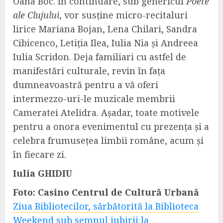
Oana Boc. În continuare, sub genericul
Poete
ale Clujului
, vor susține micro-recitaluri
lirice Mariana Bojan, Lena Chilari, Sandra
Cibicenco, Letiția Ilea, Iulia Nia și Andreea
Iulia Scridon. Deja familiari cu astfel de
manifestări culturale, revin în fața
dumneavoastră pentru a vă oferi
intermezzo-uri-le muzicale membrii
Cameratei Atelidra. Așadar, toate motivele
pentru a onora evenimentul cu prezența și a
celebra frumusețea limbii române, acum și
în fiecare zi.
Iulia GHIDIU
Foto: Casino Centrul de Cultură Urbană
Ziua Bibliotecilor, sărbătorită la Biblioteca
Weekend sub semnul iubirii la