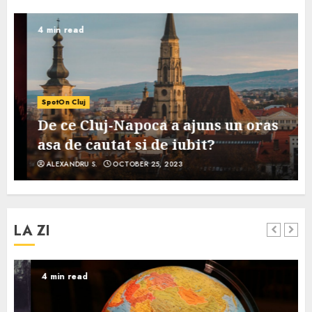
4 min read
SpotOn Cluj
De ce Cluj-Napoca a ajuns un oras
asa de cautat si de iubit?
ALEXANDRU S.
OCTOBER 25, 2023
LA ZI
4 min read