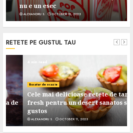
nu e un esec
ALEXANDRU S.
OCTOBER 18, 2023
RETETE PE GUSTUL TAU
4 min read
Bucatar de ocazie
Cele mai delicioase retete de tarte
e
fresh pentru un desert sanatos si
gustos
ALEXANDRU S.
OCTOBER 11, 2023