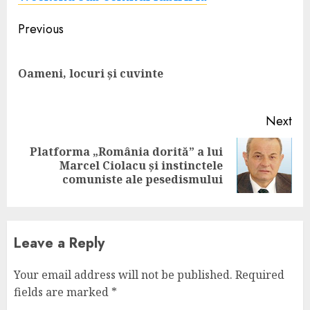
Continue
Previous
Reading
Pre
Oameni, locuri și cuvinte
pos
Next
Platforma „România dorită” a lui
Next
Marcel Ciolacu și instinctele
post:
comuniste ale pesedismului
Leave a Reply
Your email address will not be published.
Required
fields are marked
*