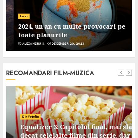
La zi
2024, un an cu multe provocari pe
toate planurile
ALEXANDRU S.
DECEMBER 20, 2023
RECOMANDARI FILM-MUZICA
3 min read
Din fotoliu
Equalizer 3: Capitolul final, mai slab
decat celelalte filme din serie, dar