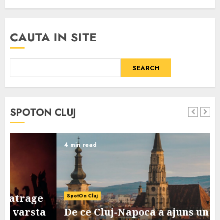
CAUTA IN SITE
SEARCH
SPOTON CLUJ
4 min read
SpotOn Cluj
De ce Cluj-Napoca a ajuns un oras