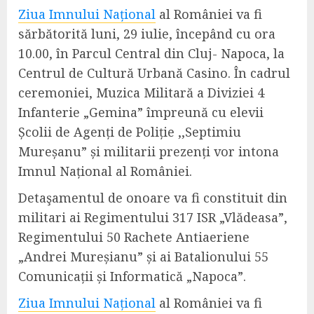
Ziua Imnului Național
al României va fi
sărbătorită luni, 29 iulie, începând cu ora
10.00, în Parcul Central din Cluj-
N
apoca, la
Centrul de Cultură Urbană Casino. În cadrul
ceremoniei, Muzica Militară a Diviziei 4
Infanterie „Gemina” împreună cu elevii
Școlii de Agenți de Poliție ,,Septimiu
Mureșanu” și militarii prezenți vor intona
Imnul Național al României.
Detaşamentul de onoare va fi constituit din
militari ai Regimentului 317 ISR „Vlădeasa”,
Regimentului 50 Rachete Antiaeriene
„Andrei Mureșianu” și ai Batalionului 55
Comunicații și Informatică „Napoca”.
Ziua Imnului Național
al României va fi