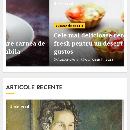
4 min read
Bucatar de ocazie
Cele mai delicioase retete de tarte
e
fresh pentru un desert sanatos si
gustos
ALEXANDRU S.
OCTOBER 11, 2023
ARTICOLE RECENTE
5 min read