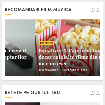
RECOMANDARI FILM-MUZICA
3 min read
Din fotoliu
Equalizer 3: Capitolul final, mai slab
decat celelalte filme din serie, dar
nu e un esec
ALEXANDRU S.
OCTOBER 18, 2023
RETETE PE GUSTUL TAU