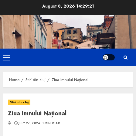
Skip
August 8, 2026
14:29:22
to
content
Primary
Menu
Home
Stiri din cluj
Ziua Imnului Național
Stiri din cluj
Ziua Imnului Național
JULY 27, 2024
1 MIN READ