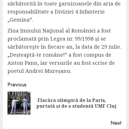
sărbătorită în toate garnizoanele din aria de
responsabilitate a Diviziei 4 Infanterie
„Gemina”.
Ziua Imnului Naţional al României a fost
proclamată prin Legea nr. 99/1998 și se
sărbătoreşte în fiecare an, la data de 29 iulie.
„Deșteaptă-te române!” a fost compus de
Anton Pann, iar versurile au fost scrise de
poetul Andrei Mureșanu.
Continue
Previous
Reading
Flacăra olimpică de la Paris,
Pre
purtată și de o studentă UMF Cluj
pos
Next