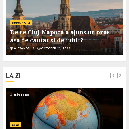
SpotOn Cluj
De ce Cluj-Napoca a ajuns un oras
asa de cautat si de iubit?
ALEXANDRU S.
OCTOBER 25, 2023
LA ZI
4 min read
La zi