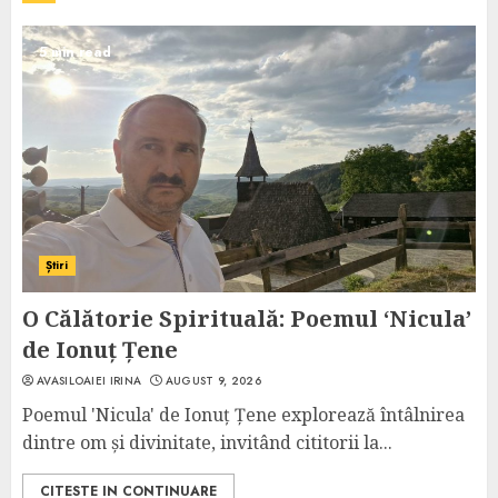
5 min read
Știri
O Călătorie Spirituală: Poemul ‘Nicula’
de Ionuț Țene
AVASILOAIEI IRINA
AUGUST 9, 2026
Poemul 'Nicula' de Ionuț Țene explorează întâlnirea
dintre om și divinitate, invitând cititorii la...
CITESTE IN CONTINUARE