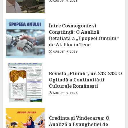
AUGUST 9, 2026
Între Cosmogonie și
Conștiință: O Analiză
Detaliată a „Epopeei Omului”
de Al. Florin Țene
AUGUST 9, 2026
Revista „Plumb”, nr. 232–233: O
Oglindă a Continuității
Culturale Românești
AUGUST 9, 2026
Credința și Vindecarea: O
Analiză a Evangheliei de