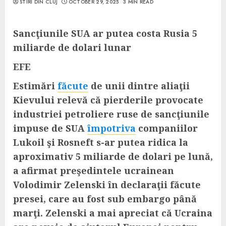
STIRI DIN CLUJ
OCTOBER 29, 2025
3 MIN READ
Sancţiunile SUA ar putea costa Rusia 5
miliarde de dolari lunar
EFE
Estimări
făcute
de unii dintre aliaţii
Kievului relevă că pierderile provocate
industriei petroliere ruse de sancţiunile
impuse de SUA
împotriva
companiilor
Lukoil şi Rosneft s-ar putea ridica la
aproximativ 5 miliarde de dolari pe lună,
a afirmat preşedintele ucrainean
Volodimir Zelenski în declaraţii făcute
presei, care au fost sub embargo până
marţi. Zelenski a mai apreciat că Ucraina