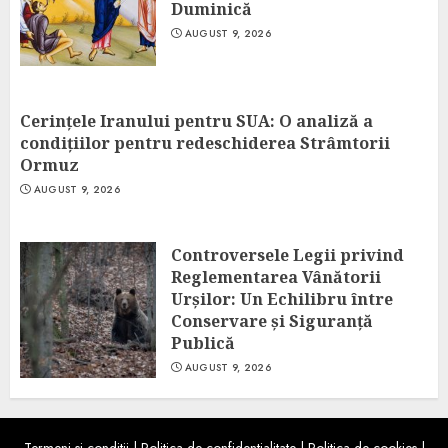
Duminică
AUGUST 9, 2026
Cerințele Iranului pentru SUA: O analiză a
condițiilor pentru redeschiderea Strâmtorii
Ormuz
AUGUST 9, 2026
Controversele Legii privind
Reglementarea Vânătorii
Urșilor: Un Echilibru între
Conservare și Siguranță
Publică
AUGUST 9, 2026
Termeni si conditii
|
Politica de confidentialitate
|
Politica de cookies
|