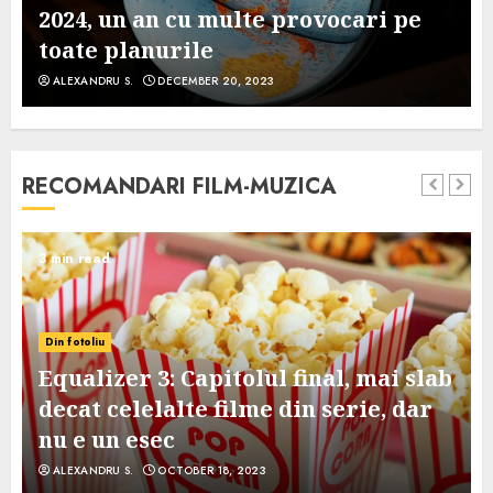
2024, un an cu multe provocari pe
toate planurile
ALEXANDRU S.
DECEMBER 20, 2023
RECOMANDARI FILM-MUZICA
3 min read
Din fotoliu
Equalizer 3: Capitolul final, mai slab
decat celelalte filme din serie, dar
nu e un esec
ALEXANDRU S.
OCTOBER 18, 2023