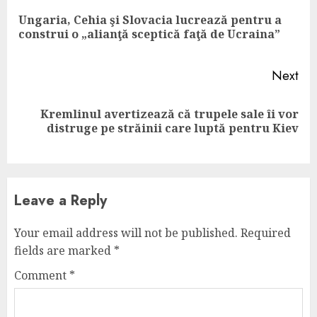
Reading
Ungaria, Cehia şi Slovacia lucrează pentru a
Pre
construi o „alianţă sceptică faţă de Ucraina”
pos
Next
Kremlinul avertizează că trupele sale îi vor
Next
distruge pe străinii care luptă pentru Kiev
post:
Leave a Reply
Your email address will not be published.
Required
fields are marked
*
Comment
*