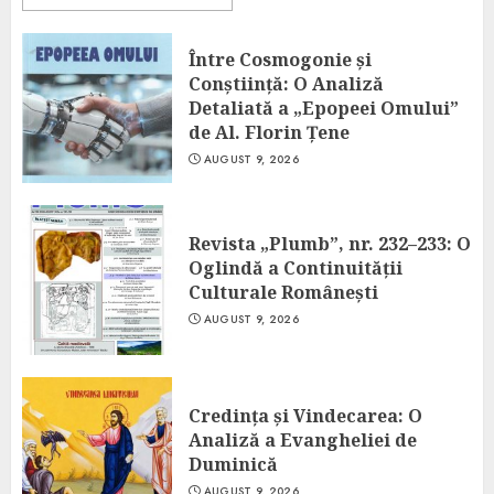
Între Cosmogonie și
Conștiință: O Analiză
Detaliată a „Epopeei Omului”
de Al. Florin Țene
AUGUST 9, 2026
Revista „Plumb”, nr. 232–233: O
Oglindă a Continuității
Culturale Românești
AUGUST 9, 2026
Credința și Vindecarea: O
Analiză a Evangheliei de
Duminică
AUGUST 9, 2026