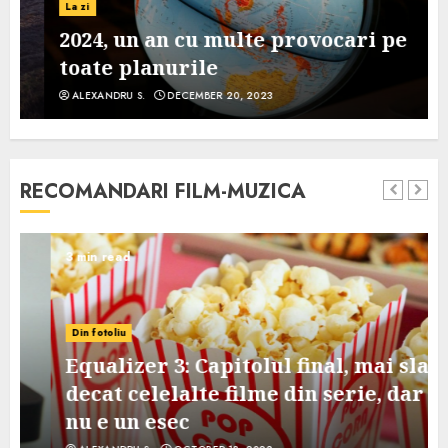
La zi
2024, un an cu multe provocari pe
toate planurile
ALEXANDRU S.
DECEMBER 20, 2023
RECOMANDARI FILM-MUZICA
3 min read
Din fotoliu
Equalizer 3: Capitolul final, mai slab
decat celelalte filme din serie, dar
nu e un esec