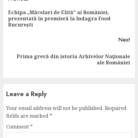
Reading
Echipa „Măcelari de Elită” ai României,
Pre
prezentată în premieră la Indagra Food
pos
București
Next
Prima grevă din istoria Arhivelor Naţionale
Next
ale României
post:
Leave a Reply
Your email address will not be published.
Required
fields are marked
*
Comment
*