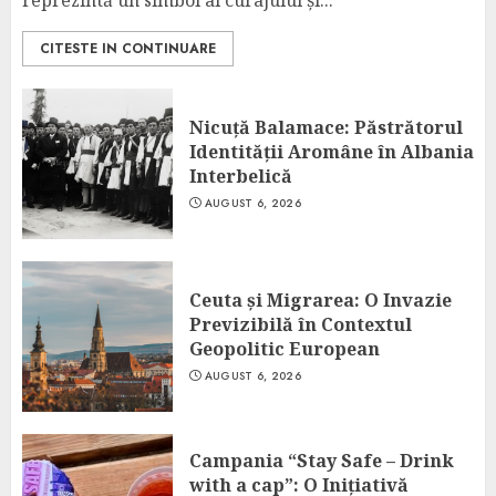
reprezintă un simbol al curajului și...
CITESTE IN CONTINUARE
Nicuță Balamace: Păstrătorul
Identității Aromâne în Albania
Interbelică
AUGUST 6, 2026
Ceuta și Migrarea: O Invazie
Previzibilă în Contextul
Geopolitic European
AUGUST 6, 2026
Campania “Stay Safe – Drink
with a cap”: O Inițiativă