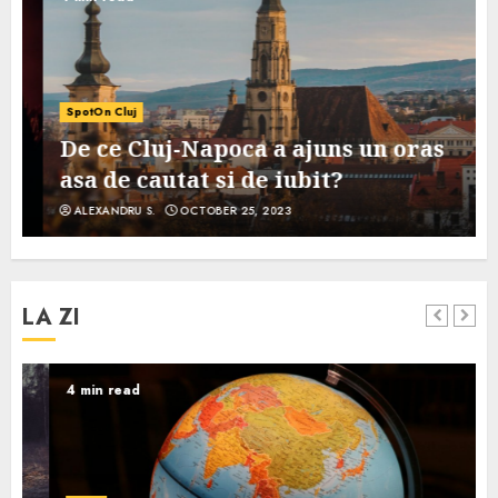
SpotOn Cluj
De ce Cluj-Napoca a ajuns un oras
asa de cautat si de iubit?
ALEXANDRU S.
OCTOBER 25, 2023
LA ZI
4 min read