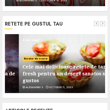
ALEXANDRU S.
OCTOBER 18, 2023
RETETE PE GUSTUL TAU
4 min read
Bucatar de ocazie
Cele mai delicioase retete de tarte
e
fresh pentru un desert sanatos si
gustos
ALEXANDRU S.
OCTOBER 11, 2023