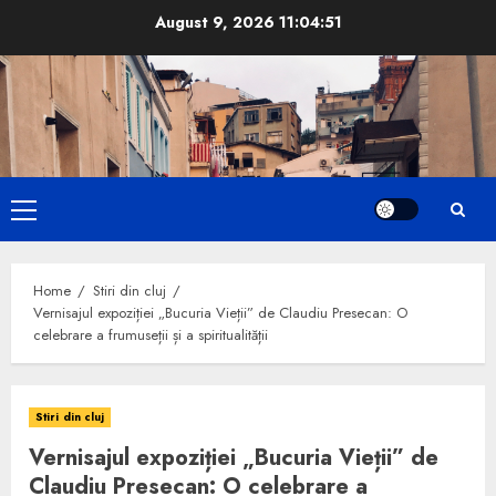
Skip
August 9, 2026
11:04:53
to
content
Primary
Menu
Home
Stiri din cluj
Vernisajul expoziției „Bucuria Vieții” de Claudiu Presecan: O
celebrare a frumuseții și a spiritualității
Stiri din cluj
Vernisajul expoziției „Bucuria Vieții” de
Claudiu Presecan: O celebrare a