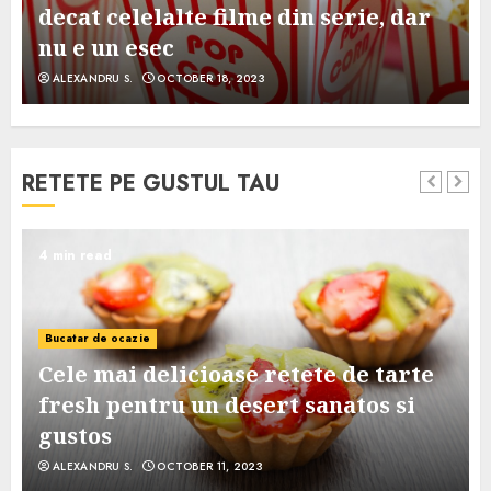
decat celelalte filme din serie, dar
nu e un esec
ALEXANDRU S.
OCTOBER 18, 2023
RETETE PE GUSTUL TAU
4 min read
Bucatar de ocazie
Cele mai delicioase retete de tarte
e
fresh pentru un desert sanatos si
gustos
ALEXANDRU S.
OCTOBER 11, 2023