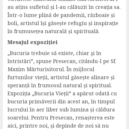
au atins sufletul și l-au călăuzit în creația sa.
Într-o lume plină de pandemii, războaie și
boli, artistul își găsește refugiu și inspirație
în frumusețea naturală și spirituală.
Mesajul expoziției
„Bucuria trebuie să existe, chiar şi în
întristări”, spune Presecan, citându-l pe Sf.
Maxim Mărturisitorul. În mijlocul
furtunilor vieții, artistul găsește alinare și
speranță în frumosul natural și spiritual.
Expoziția „Bucuria Vieții” a apărut odată cu
bucuria primăverii din acest an, în timpul
lucrului în aer liber sub lumina și căldura
soarelui. Pentru Presecan, renașterea este
aici, printre noi, și depinde de noi să nu