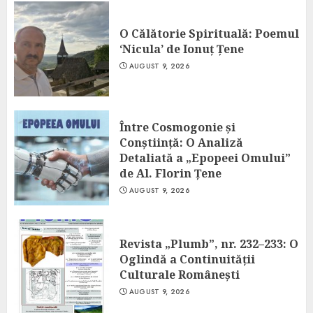
O Călătorie Spirituală: Poemul
‘Nicula’ de Ionuț Țene
AUGUST 9, 2026
Între Cosmogonie și
Conștiință: O Analiză
Detaliată a „Epopeei Omului”
de Al. Florin Țene
AUGUST 9, 2026
Revista „Plumb”, nr. 232–233: O
Oglindă a Continuității
Culturale Românești
AUGUST 9, 2026