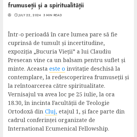
frumuseții și a spiritualității
JULY 22, 2024
3 MIN READ
Într-o perioadă în care lumea pare să fie
cuprinsă de tumult și incertitudine,
expoziția „Bucuria Vieții” a lui Claudiu
Presecan vine ca un balsam pentru suflet și
minte. Aceasta
este o
invitație deschisă la
contemplare, la redescoperirea frumuseții și
la reîntoarcerea către spiritualitate.
Vernisajul va avea loc pe 25 iulie, la ora
18.30, în incinta Facultății de Teologie
Ortodoxă din
Cluj,
etajul 1, și face parte din
cadrul conferinței organizate de
International Ecumenical Fellowship.