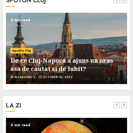
SPOTON CLUJ
4 min read
SpotOn Cluj
De ce Cluj-Napoca a ajuns un oras
asa de cautat si de iubit?
ALEXANDRU S.
OCTOBER 25, 2023
LA ZI
4 min read