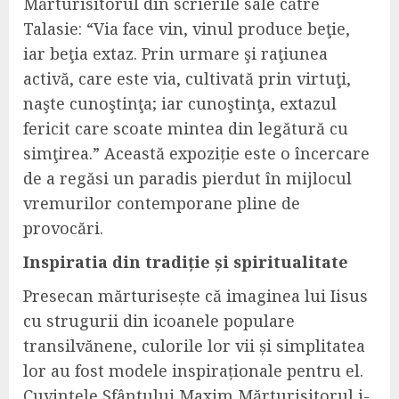
Mărturisitorul din scrierile sale către
Talasie: “Via face vin, vinul produce beţie,
iar beţia extaz. Prin urmare şi raţiunea
activă, care este via, cultivată prin virtuţi,
naşte cunoştinţa; iar cunoştinţa, extazul
fericit care scoate mintea din legătură cu
simţirea.” Această expoziție este o încercare
de a regăsi un paradis pierdut în mijlocul
vremurilor contemporane pline de
provocări.
Inspiratia din tradiție și spiritualitate
Presecan mărturisește că imaginea lui Iisus
cu strugurii din icoanele populare
transilvănene, culorile lor vii și simplitatea
lor au fost modele inspiraționale pentru el.
Cuvintele Sfântului Maxim Mărturisitorul i-