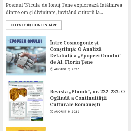
Poemul 'Nicula' de Ionuț Țene explorează întâlnirea
dintre om și divinitate, invitând cititorii la...
CITESTE IN CONTINUARE
Între Cosmogonie și
Conștiință: O Analiză
Detaliată a „Epopeei Omului”
de Al. Florin Țene
AUGUST 9, 2026
Revista „Plumb”, nr. 232–233: O
Oglindă a Continuității
Culturale Românești
AUGUST 9, 2026