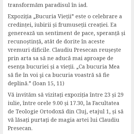
transformăm paradisul în iad.
Expoziția „Bucuria Vieții” este o celebrare a
credinței, iubirii și frumuseții creației. Ea
generează un sentiment de pace, speranță și
recunoștință, atât de dorite în aceste
vremuri dificile. Claudiu Presecan reușește
prin arta sa să ne aducă mai aproape de
esența bucuriei și a vieții. „Ca bucuria Mea
să fie în voi şi ca bucuria voastră să fie
deplină.” (Ioan 15, 11)
Vă invităm să vizitați expoziția între 23 și 29
iulie, între orele 9.00 și 17.30, la Facultatea
de Teologie Ortodoxă din Cluj, etajul 1, și să
vă lăsați purtați de magia artei lui Claudiu
Presecan.