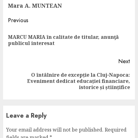
Mara A. MUNTEAN
Continue
Previous
Reading
MARCU MARIA în calitate de titular, anunţă
Pre
publicul interesat
pos
Next
O întâlnire de excepție la Cluj-Napoca:
Next
Eveniment dedicat educației financiare,
post:
istorice și științifice
Leave a Reply
Your email address will not be published.
Required
fields are marked
*