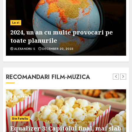
La zi
2024, un an cu multe provocari pe
toate planurile
ALEXANDRU S.
DECEMBER 20, 2023
RECOMANDARI FILM-MUZICA
3 min read
Din fotoliu
Equalizer 3: Capitolul final, mai slab