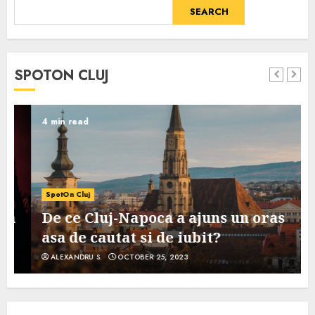
SEARCH
SPOTON CLUJ
4 min read
SpotOn Cluj
De ce Cluj-Napoca a ajuns un oras
asa de cautat si de iubit?
ALEXANDRU S.
OCTOBER 25, 2023