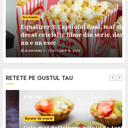
Din fotoliu
Equalizer 3: Capitolul final, mai slab
decat celelalte filme din serie, dar
nu e un esec
ALEXANDRU S.
OCTOBER 18, 2023
RETETE PE GUSTUL TAU
4 min read
Bucatar de ocazie
Cele mai delicioase retete de tarte