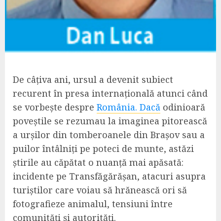
De câțiva ani, ursul a devenit subiect
recurent în presa internațională atunci când
se vorbește despre
România. Dacă
odinioară
poveștile se rezumau la imaginea pitorească
a urșilor din tomberoanele din Brașov sau a
puilor întâlniți pe poteci de munte, astăzi
știrile au căpătat o nuanță mai apăsată:
incidente pe Transfăgărășan, atacuri asupra
turiștilor care voiau să hrănească ori să
fotografieze animalul, tensiuni între
comunități și autorități.