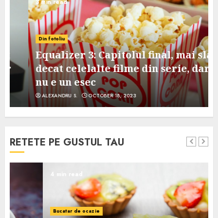
3 min read
Din fotoliu
Equalizer 3: Capitolul final, mai slab
decat celelalte filme din serie, dar
nu e un esec
ALEXANDRU S.
OCTOBER 18, 2023
RETETE PE GUSTUL TAU
4 min read
Bucatar de ocazie