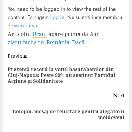
You need to be logged in to view the rest of the
content. Te rugam
Log In
. Nu sunteti inca membru
?
Inscrieti-va
Articolul
Ursul
apare prima dată în
ziarulfaclia.ro
.
România. Dacă
Continue
Previous
Reading
Prezență record la votul basarabenilor din
Pre
Cluj-Napoca: Peste 90% au susținut Partidul
pos
Acțiune și Solidaritate
Next
Bolojan, mesaj de felicitare pentru alegătorii
Next
moldoveni
post: