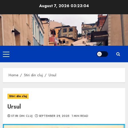
Skip
August 7, 2026
03:23:05
to
content
Primary
Menu
Home
Stiri din cluj
Ursul
Stiri din cluj
Ursul
STIRI DIN CLUJ
SEPTEMBER 29, 2025
1 MIN READ