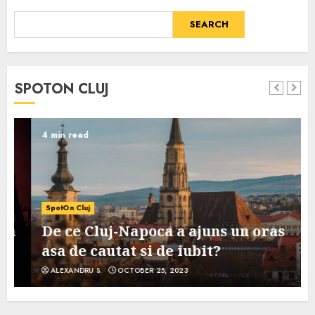
SEARCH
SPOTON CLUJ
4 min read
SpotOn Cluj
De ce Cluj-Napoca a ajuns un oras
asa de cautat si de iubit?
ALEXANDRU S.
OCTOBER 25, 2023