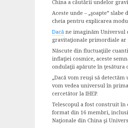
China a căutării undelor gravi
4 min read
Aceste unde – „şoapte” slabe d
cheia pentru explicarea modul
La zi
Dacă
ne imaginăm Universul c
Razboiul din Gaza
gravitaţionale primordiale ar 
fatala pentru Ori
Născute din fluctuaţiile cuant
Mijlociu?
inflaţiei cosmice, aceste sem
ALEXANDRU S.
NOVEMBER 1,
ondulaţii apărute în ţesătura
„Dacă vom reuşi să detectăm u
vom vedea universul în prima 
cercetător la IHEP.
T
elescopul a fost construit în
format din 16 membri, inclus
3 min read
Naţionale din China şi Univers
Din fotoliu