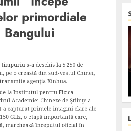
umii” începe
lor primordiale
g Bangului
4 min read
SpotOn Cluj
jurul
Festivalurile Clujului. De
 timpuriu s-a deschis la 5.250 de
fli intr-un
ce atrage Clujul tinerii si
, pe o creastă din sud-vestul Chinei,
t in
pe cei mai in varsta an de
transmite agenţia Xinhua.
”?
an?
ALEXANDRU S.
DECEMBER 13, 2023
de la Institutul pentru Fizica
adrul Academiei Chineze de Ştiinţe a
1 a capturat primele imagini clare ale
a 150 GHz, o etapă importantă care,
ă, marchează începutul oficial în