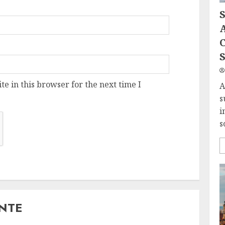
A
C
S
e in this browser for the next time I
A
s
i
s
ANTE