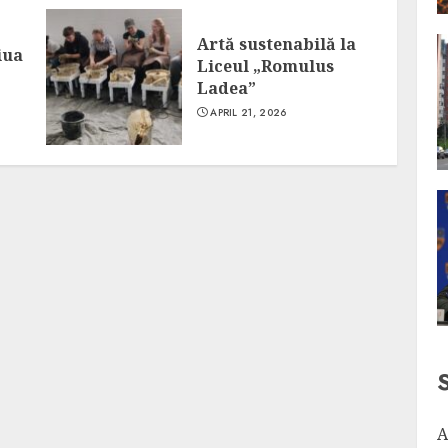
Artă sustenabilă la
iua
Liceul „Romulus
Ladea”
APRIL 21, 2026
A