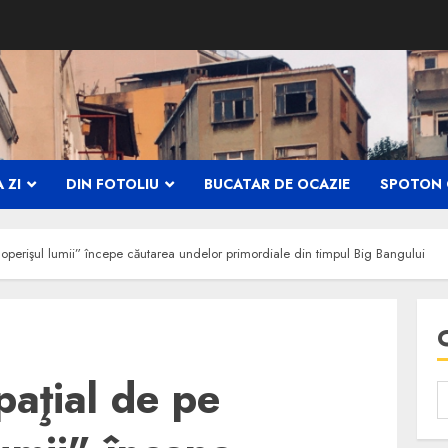
 ZI
DIN FOTOLIU
BUCATAR DE OCAZIE
SPOTON 
operişul lumii” începe căutarea undelor primordiale din timpul Big Bangului
paţial de pe