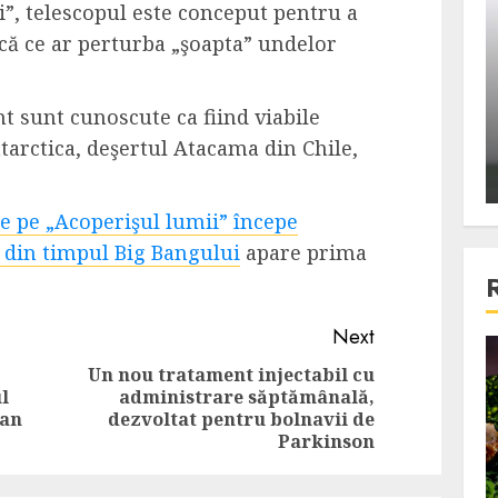
”, telescopul este conceput pentru a
ons:
Din fotoliu
ică ce ar perturba „şoapta” undelor
ti, un
The Killer, un film care nu a
e te
reusit sa se ridice la
primele
nivelul asteptarilor
t sunt cunoscute ca fiind viabile
publicului si criticilor
ntarctica, deşertul Atacama din Chile,
.
ALEXANDRU S.
DECEMBER 6, 2023
de pe „Acoperişul lumii” începe
 din timpul Big Bangului
apare prima
Next
4 min read
Un nou tratament injectabil cu
l
administrare săptămânală,
Previous
Next
can
dezvoltat pentru bolnavii de
post:
post:
Parkinson
Bucatar de ocazie
3 retete delicioase in care