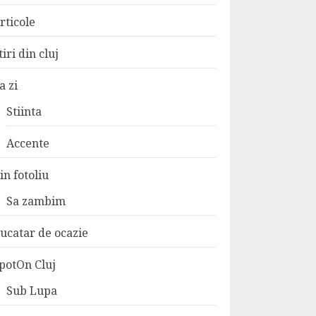
rticole
tiri din cluj
a zi
Stiinta
Accente
in fotoliu
Sa zambim
ucatar de ocazie
potOn Cluj
Sub Lupa