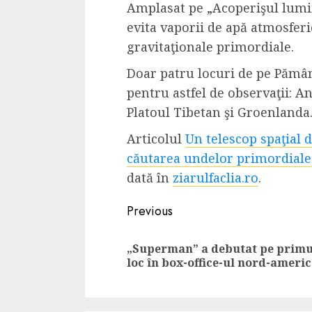
Amplasat pe „Acoperişul lumii
Dungeons & Drag
evita vaporii de apă atmosfer
Onoare printre ho
gravitaţionale primordiale.
film ca un joc car
cucereste de la 
Doar patru locuri de pe Pămân
cadre
pentru astfel de observaţii: A
Platoul Tibetan şi Groenlanda
ALEXANDRU S.
MAY 17, 2023
Articolul
Un telescop spaţial 
căutarea undelor primordiale
dată în
ziarulfaclia.ro
.
Continue
Previous
4 min read
Reading
„Superman” a debutat pe primu
loc în box-office-ul nord-ameri
Bucatar de ocazie