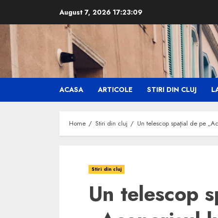
Skip
August 7, 2026
17:23:10
to
content
ACASA
ARTICOLE
STIRI DIN CLUJ
LA
Home
Stiri din cluj
Un telescop spaţial de pe „Ac
Stiri din cluj
Un telescop s