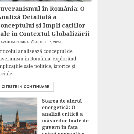
Suveranismul în România: O
naliză Detaliată a
onceptului și Impli cațiilor
ale în Contextul Globalizării
AVASILOAIEI IRINA
AUGUST 7, 2026
rticolul analizează conceptul de
uveranism în România, explorând
mplicațiile sale politice, istorice și
ociale...
CITESTE IN CONTINUARE
Starea de alertă
energetică: O
analiză critică a
măsurilor luate de
guvern în fața
crizei energetice