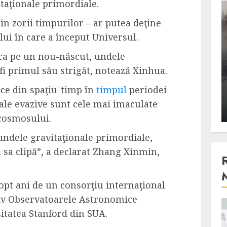
taţionale primordiale.
3 min read
in zorii timpurilor – ar putea deţine
ui în care a început Universul.
Stiinta
a pe un nou-născut, undele
, scanteia
Lumina ar putea contribui
fi primul său strigăt, notează Xinhua.
entul
si ea la evaporarea apei in
ice din spaţiu-timp în
timpul
periodei
natura
nale evazive sunt cele mai imaculate
 2023
ALEXANDRU S.
DECEMBER 27, 2023
 cosmosului.
ndele gravitaţionale primordiale,
sa clipă”, a declarat Zhang Xinmin,
 opt ani de un consorţiu internaţional
iv Observatoarele Astronomice
4 min read
itatea Stanford din SUA.