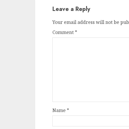
Cele mai delicioa
Leave a Reply
cu piept de curc
ALEXANDRU S.
MAY 24, 2023
Your email address will not be pub
Comment
*
Name
*