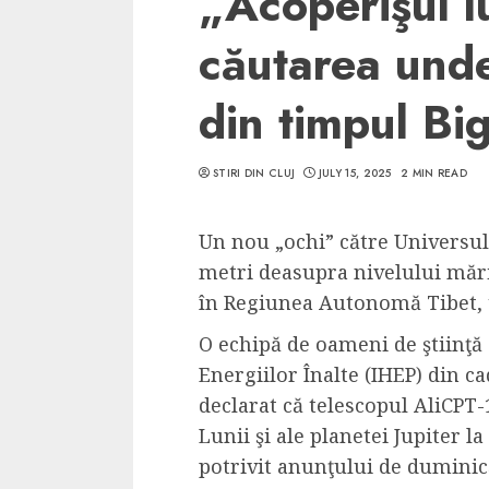
„Acoperişul l
căutarea unde
din timpul Bi
5 min read
STIRI DIN CLUJ
JULY 15, 2025
2 MIN READ
SpotOn Cluj
Ce poti vizita in 
Un nou „ochi” către Universul
Clujului cand te a
metri deasupra nivelului mării
weekend prelungi
în Regiunea Autonomă Tibet, 
“Orasul Comoara
ALEXANDRU S.
MAY 31, 2023
O echipă de oameni de ştiinţă 
Energiilor Înalte (IHEP) din c
declarat că telescopul AliCPT-
Lunii şi ale planetei Jupiter l
potrivit anunţului de duminic