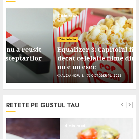
3 min read
Din fotoliu
Equalizer 3: Capitolul final, mai slab
decat celelalte filme din serie, dar
nu e un esec
ALEXANDRU S.
OCTOBER 18, 2023
RETETE PE GUSTUL TAU
4 min read