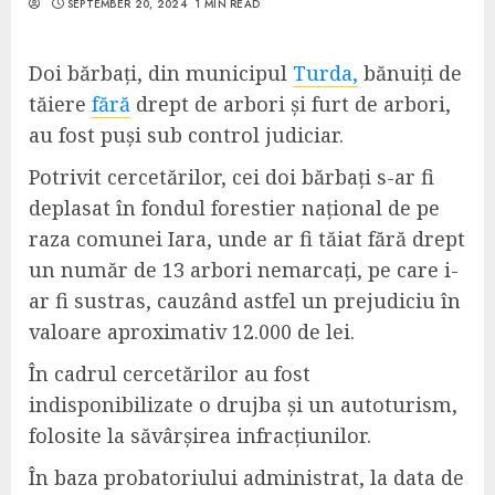
SEPTEMBER 20, 2024
1 MIN READ
Doi bărbați, din municipul
Turda,
bănuiți de
tăiere
fără
drept de arbori și furt de arbori,
au fost puși sub control judiciar.
Potrivit cercetărilor, cei doi bărbați s-ar fi
deplasat în fondul forestier național de pe
raza comunei Iara, unde ar fi tăiat fără drept
un număr de 13 arbori nemarcați, pe care i-
ar fi sustras, cauzând astfel un prejudiciu în
valoare aproximativ 12.000 de lei.
În cadrul cercetărilor au fost
indisponibilizate o drujba și un autoturism,
folosite la săvârșirea infracțiunilor.
În baza probatoriului administrat, la data de