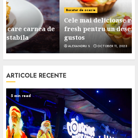
Bucatar de ocazie
Cele mai delicioase retete de tarte
e
fresh pentru un desert sanatos si
gustos
ALEXANDRU S.
OCTOBER 11, 2023
ARTICOLE RECENTE
5 min read