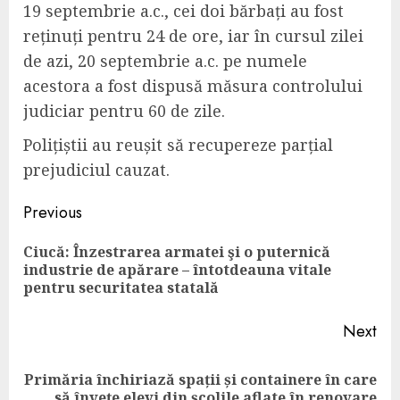
19 septembrie a.c., cei doi bărbați au fost
reținuți pentru 24 de ore, iar în cursul zilei
de azi, 20 septembrie a.c. pe numele
acestora a fost dispusă măsura controlului
judiciar pentru 60 de zile.
Polițiștii au reușit să recupereze parțial
prejudiciul cauzat.
Continue
Previous
Reading
Ciucă: Înzestrarea armatei şi o puternică
Pre
industrie de apărare – întotdeauna vitale
pos
pentru securitatea statală
Next
Primăria închiriază spații și containere în care
Next
să învețe elevi din școlile aflate în renovare