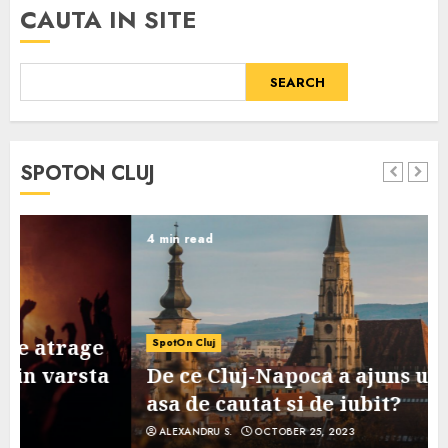
CAUTA IN SITE
SEARCH
SPOTON CLUJ
4 min read
SpotOn Cluj
De ce Cluj-Napoca a ajuns un oras
asa de cautat si de iubit?
ALEXANDRU S.
OCTOBER 25, 2023