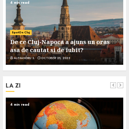
4 min read
SpotOn Cluj
De ce Cluj-Napoca a ajuns un oras
asa de cautat si de iubit?
ALEXANDRU S.
OCTOBER 25, 2023
LA ZI
4 min read