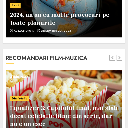
La zi
2024, un an cu multe provocari pe
toate planurile
ALEXANDRU S.
DECEMBER 20, 2023
RECOMANDARI FILM-MUZICA
3 min read
Din fotoliu
Equalizer 3: Capitolul final, mai slab
decat celelalte filme din serie, dar
nu e un esec