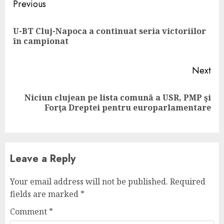
Continue
Previous
Reading
U-BT Cluj-Napoca a continuat seria victoriilor
Pre
în campionat
pos
Next
Niciun clujean pe lista comună a USR, PMP şi
Next
Forţa Dreptei pentru europarlamentare
post:
Leave a Reply
Your email address will not be published.
Required
fields are marked
*
Comment
*