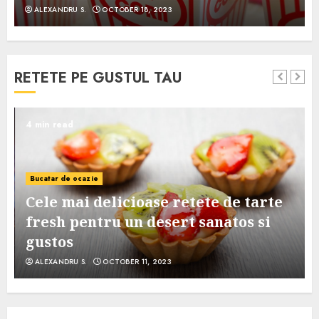
ALEXANDRU S.
OCTOBER 18, 2023
RETETE PE GUSTUL TAU
4 min read
Bucatar de ocazie
Cele mai delicioase retete de tarte
e
fresh pentru un desert sanatos si
gustos
ALEXANDRU S.
OCTOBER 11, 2023