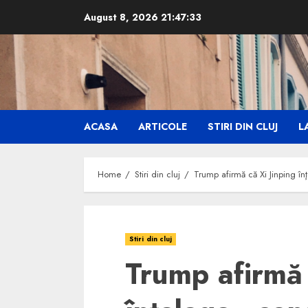
Skip
August 8, 2026
21:47:34
to
content
ACASA
ARTICOLE
STIRI DIN CLUJ
LA
Home
Stiri din cluj
Trump afirmă că Xi Jinping în
Stiri din cluj
Trump afirmă 