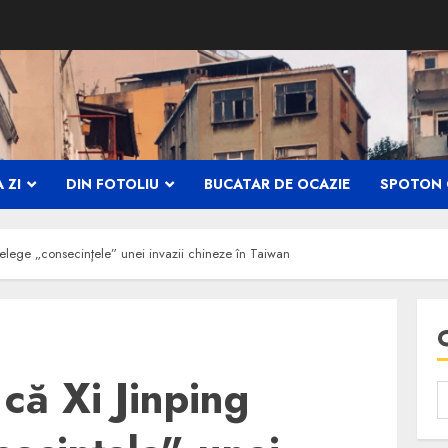
 ZI
DIN FOTOLIU
BUCATAR DE OCAZIE
SPOTON 
ţelege „consecinţele” unei invazii chineze în Taiwan
că Xi Jinping