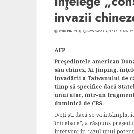
înţelege „con
invazii chine
STIRI DIN CLUJ
NOVEMBER 4, 2025
2 MIN R
5 min read
SpotOn Cluj
AFP
Ce poti vizita in 
Preşedintele american Don
Clujului cand te a
său chinez, Xi Jinping, înţe
weekend prelungi
invadării a Taiwanului de c
“Orasul Comoara
timp să specifice dacă State
ALEXANDRU S.
MAY 31, 2023
unui atac, într-un fragment
duminică de CBS.
„Veţi şti dacă se va întâmpla, 
întrebare”, a răspuns preşedi
interveni în cazul unui potenţi