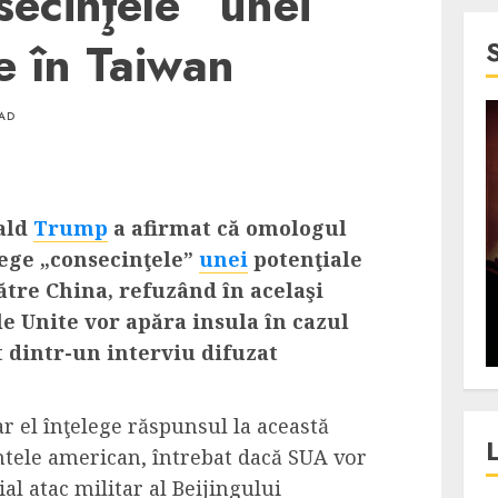
secinţele” unei
ze în Taiwan
EAD
4 min read
SpotOn Cluj
jurul
Festivalurile Clujului. De
ald
Trump
a afirmat că omologul
fli intr-un
ce atrage Clujul tinerii si
lege „consecinţele”
unei
potenţiale
t in
pe cei mai in varsta an de
ătre China, refuzând în acelaşi
”?
an?
le Unite vor apăra insula în cazul
ALEXANDRU S.
DECEMBER 13, 2023
 dintr-un interviu difuzat
iar el înţelege răspunsul la această
ntele american, întrebat dacă SUA vor
al atac militar al Beijingului