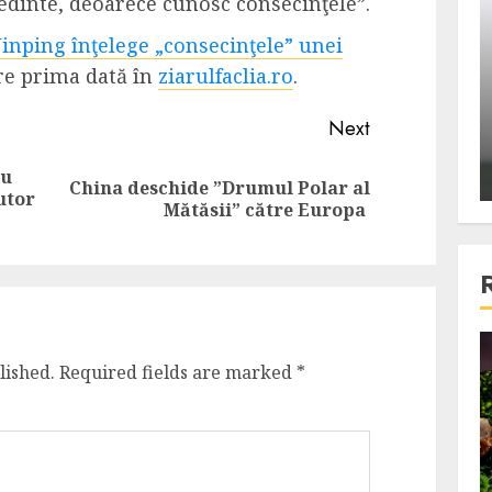
edinte, deoarece cunosc consecinţele”.
ons:
Din fotoliu
inping înţelege „consecinţele” unei
ti, un
The Killer, un film care nu a
e prima dată în
ziarulfaclia.ro
.
e te
reusit sa se ridice la
primele
nivelul asteptarilor
Next
publicului si criticilor
cu
ALEXANDRU S.
DECEMBER 6, 2023
China deschide ”Drumul Polar al
Previous
Next
utor
Mătăsii” către Europa
post:
post:
4 min read
lished.
Required fields are marked
*
Bucatar de ocazie
3 retete delicioase in care