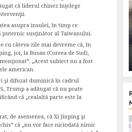
ugat că liderul chinez înţelege
3 min read
ntervenţii.
tea asupra insulei, în timp ce
Stiinta
puternic susţinător al Taiwanului.
, scanteia
Lumina ar putea contribui
 cu câteva zile mai devreme că, în
entul
si ea la evaporarea apei in
nping, joi, la Busan (Coreea de Sud),
natura
menţionat”. „Acest subiect nu a fost
 2023
ALEXANDRU S.
DECEMBER 27, 2023
tele american.
ri şi difuzat duminică în cadrul
BS, Trump a adăugat că nu poate
ificând că „cealaltă parte este la
at, de asemenea, că Xi Jinping şi
4 min read
chis” că „nu vor face niciodată nimic