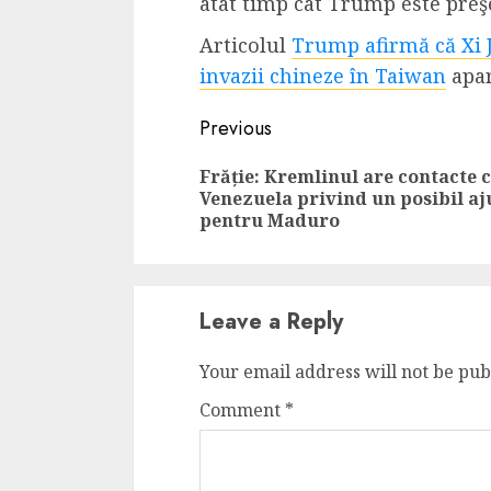
atât timp cât Trump este preş
Dungeons & Drag
Articolul
Trump afirmă că Xi J
Onoare printre ho
invazii chineze în Taiwan
apar
film ca un joc car
cucereste de la 
Continue
Previous
cadre
Reading
Frăție: Kremlinul are contacte 
ALEXANDRU S.
MAY 17, 2023
Venezuela privind un posibil aj
pentru Maduro
Leave a Reply
4 min read
Your email address will not be pub
Comment
*
Bucatar de ocazie