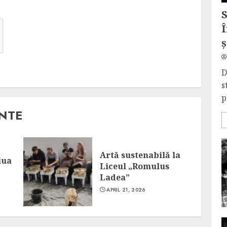
Î
ș
D
s
p
ANTE
Artă sustenabilă la
iua
Liceul „Romulus
Ladea”
APRIL 21, 2026