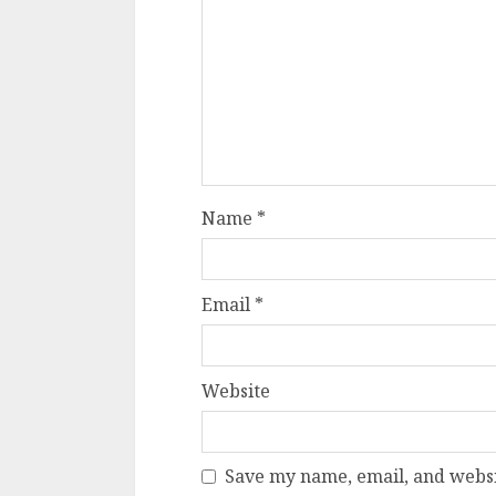
Cele mai delicioa
cu piept de curc
ALEXANDRU S.
MAY 24, 2023
Name
*
Email
*
Website
Save my name, email, and websit