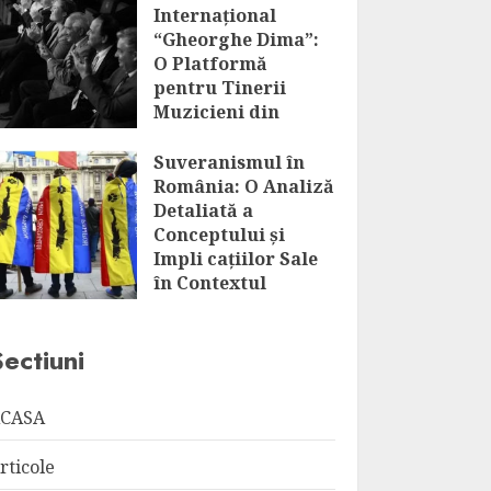
Internațional
“Gheorghe Dima”:
O Platformă
pentru Tinerii
Muzicieni din
România și Nu
Numai
Suveranismul în
România: O Analiză
AUGUST 7, 2026
Detaliată a
Conceptului și
Impli cațiilor Sale
în Contextul
Globalizării
AUGUST 7, 2026
Sectiuni
CASA
rticole