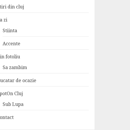
tiri din cluj
a zi
Stiinta
Accente
in fotoliu
Sa zambim
ucatar de ocazie
potOn Cluj
Sub Lupa
ontact