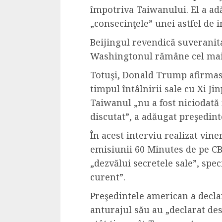
împotriva Taiwanului. El a adă
4 min read
„consecinţele” unei astfel de i
Beijingul revendică suveranita
La zi
Washingtonul rămâne cel mai 
Razboiul din Gaza
Totuşi, Donald Trump afirmase
fatala pentru Ori
timpul întâlnirii sale cu Xi Ji
Mijlociu?
Taiwanul „nu a fost niciodată 
ALEXANDRU S.
NOVEMBER 1,
discutat”, a adăugat preşedin
În acest interviu realizat vine
emisiunii 60 Minutes de pe C
„dezvălui secretele sale”, spec
curent”.
Preşedintele american a declar
3 min read
anturajul său au „declarat des
Din fotoliu