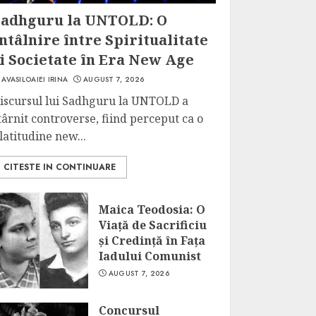
Sadhguru la UNTOLD: O
ntâlnire între Spiritualitate
i Societate în Era New Age
AVASILOAIEI IRINA
AUGUST 7, 2026
iscursul lui Sadhguru la UNTOLD a
târnit controverse, fiind perceput ca o
latitudine new...
CITESTE IN CONTINUARE
Maica Teodosia: O
Viață de Sacrificiu
și Credință în Fața
Iadului Comunist
AUGUST 7, 2026
Concursul