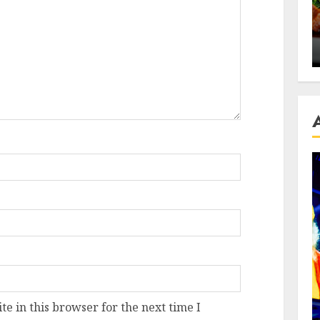
se retete
carnea de rata e vedeta
an
incontestabila
ALEXANDRU S.
NOVEMBER 29, 2023
e in this browser for the next time I