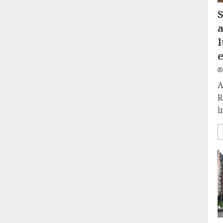
S
a
l
A
R
î