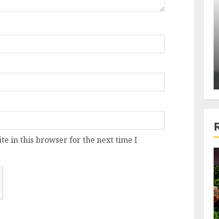
ons:
Din fotoliu
ti, un
The Killer, un film care nu a
e te
reusit sa se ridice la
primele
nivelul asteptarilor
publicului si criticilor
ALEXANDRU S.
DECEMBER 6, 2023
e in this browser for the next time I
4 min read
Bucatar de ocazie
3 retete delicioase in care