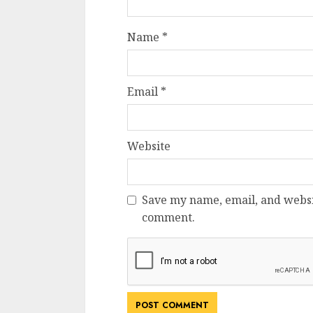
Dungeons & Drag
Onoare printre ho
Name
*
film ca un joc car
cucereste de la 
cadre
Email
*
ALEXANDRU S.
MAY 17, 2023
Website
Save my name, email, and websit
comment.
4 min read
Bucatar de ocazie