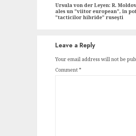
Reading
Ursula von der Leyen: R. Moldo
4 min read
ales un ”viitor european”, în po
”tacticilor hibride” ruseşti
La zi
Razboiul din Gaza
Leave a Reply
fatala pentru Ori
Mijlociu?
Your email address will not be pub
ALEXANDRU S.
NOVEMBER 1,
Comment
*
3 min read
Din fotoliu