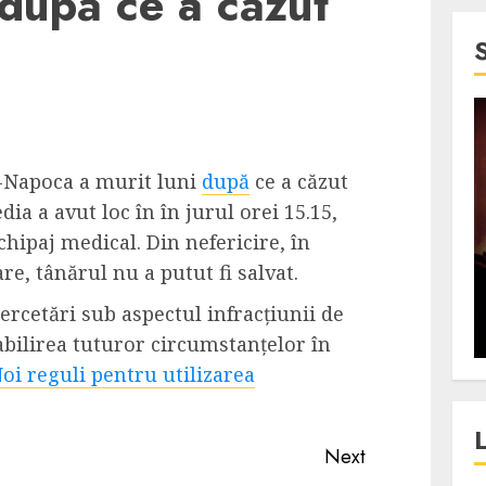
 după ce a căzut
4 min read
SpotOn Cluj
j-Napoca a murit luni
după
ce a căzut
jurul
Festivalurile Clujului. De
dia a avut loc în în jurul orei 15.15,
fli intr-un
ce atrage Clujul tinerii si
echipaj medical. Din nefericire, în
t in
pe cei mai in varsta an de
e, tânărul nu a putut fi salvat.
”?
an?
ercetări sub aspectul infracțiunii de
ALEXANDRU S.
DECEMBER 13, 2023
abilirea tuturor circumstanțelor în
oi reguli pentru utilizarea
Next