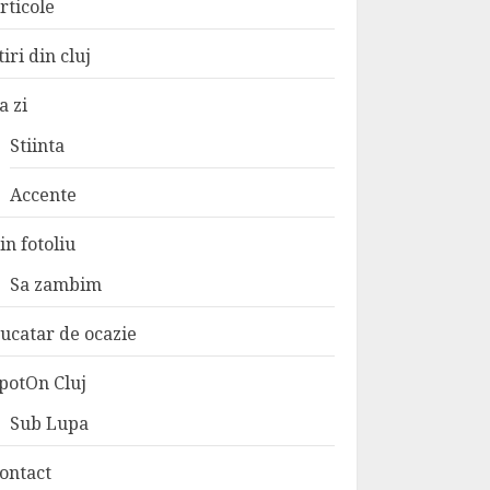
rticole
tiri din cluj
a zi
Stiinta
Accente
in fotoliu
Sa zambim
ucatar de ocazie
potOn Cluj
Sub Lupa
ontact