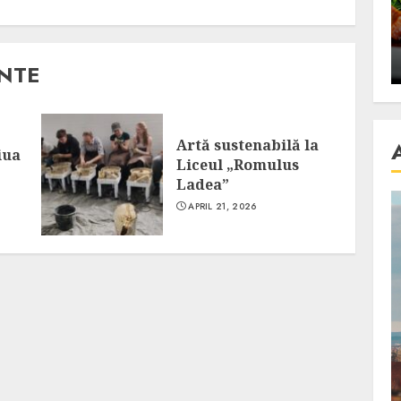
se retete
carnea de rata e vedeta
an
incontestabila
ALEXANDRU S.
NOVEMBER 29, 2023
ANTE
Artă sustenabilă la
iua
Liceul „Romulus
Ladea”
APRIL 21, 2026