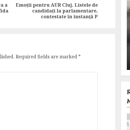
va a
Emoții pentru AUR Cluj. Listele de
3 min read
Previous
Next
fida
candidați la parlamentare,
post:
post:
contestate în instanță P
Stiinta
, scanteia
Lumina ar putea contribui
entul
si ea la evaporarea apei in
natura
lished.
Required fields are marked
*
 2023
ALEXANDRU S.
DECEMBER 27, 2023
4 min read