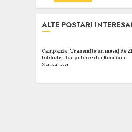
Cele mai delicioa
cu piept de curc
ALEXANDRU S.
MAY 24, 2023
ALTE POSTARI INTERES
Campania „Transmite un mesaj de Z
bibliotecilor publice din România”
APRIL 21, 2026