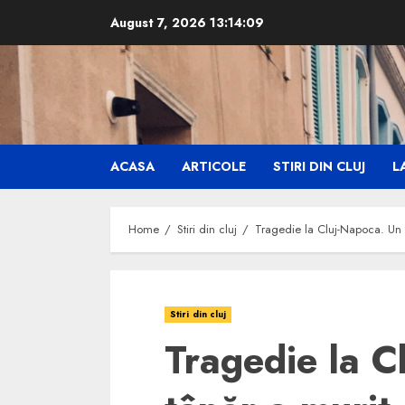
Skip
August 7, 2026
13:14:10
to
content
ACASA
ARTICOLE
STIRI DIN CLUJ
LA
Home
Stiri din cluj
Tragedie la Cluj-Napoca. Un t
Stiri din cluj
Tragedie la C