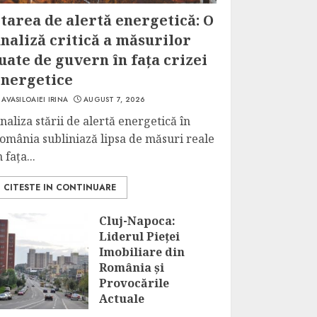
tarea de alertă energetică: O
naliză critică a măsurilor
uate de guvern în fața crizei
energetice
AVASILOAIEI IRINA
AUGUST 7, 2026
naliza stării de alertă energetică în
omânia subliniază lipsa de măsuri reale
n fața...
CITESTE IN CONTINUARE
Cluj-Napoca:
Liderul Pieței
Imobiliare din
România și
Provocările
Actuale
AUGUST 7, 2026