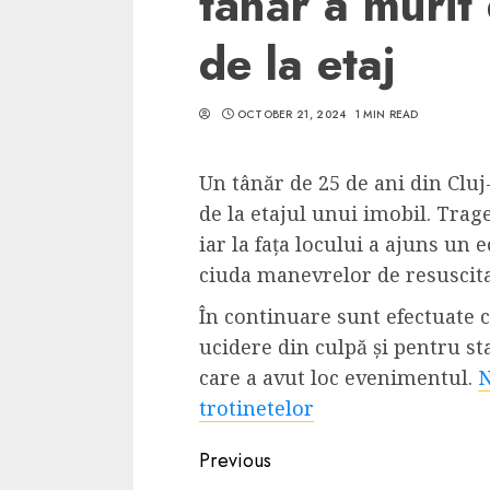
tânăr a murit
de la etaj
OCTOBER 21, 2024
1 MIN READ
5 min read
SpotOn Cluj
Un tânăr de 25 de ani din Clu
Ce poti vizita in 
de la etajul unui imobil. Trage
Clujului cand te a
iar la fața locului a ajuns un 
weekend prelungi
ciuda manevrelor de resuscitar
“Orasul Comoara
În continuare sunt efectuate c
ALEXANDRU S.
MAY 31, 2023
ucidere din culpă și pentru st
care a avut loc evenimentul.
N
trotinetelor
Continue
Previous