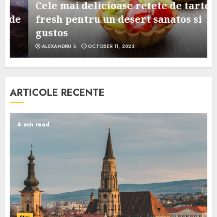
Cele mai delicioase retete de tarte
e
fresh pentru un desert sanatos si
gustos
ALEXANDRU S.
OCTOBER 11, 2023
ARTICOLE RECENTE
4 min read