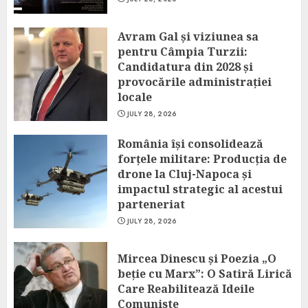
Avram Gal și viziunea sa
pentru Câmpia Turzii:
Candidatura din 2028 și
provocările administrației
locale
JULY 28, 2026
România își consolidează
forțele militare: Producția de
drone la Cluj-Napoca și
impactul strategic al acestui
parteneriat
JULY 28, 2026
Mircea Dinescu și Poezia „O
beție cu Marx”: O Satiră Lirică
Care Reabilitează Ideile
Comuniste