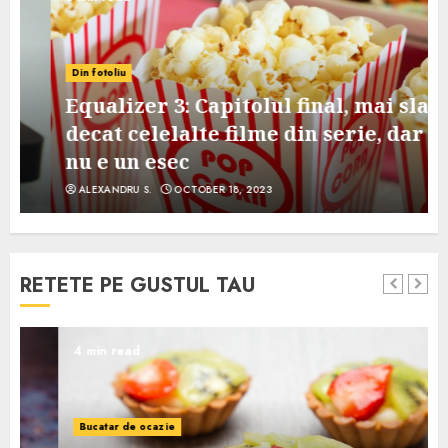
Din fotoliu
Equalizer 3: Capitolul final, mai slab
decat celelalte filme din serie, dar
nu e un esec
ALEXANDRU S.
OCTOBER 18, 2023
RETETE PE GUSTUL TAU
4 min read
Bucatar de ocazie