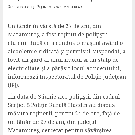
STIRI DIN CLUJ
JUNE 3, 2025
2 MIN READ
Un tânăr în vârstă de 27 de ani, din
Maramureş, a fost reţinut de poliţiştii
clujeni, după ce a condus o maşină având o
alcoolemie ridicată şi permisul suspendat, a
lovit un gard al unui imobil şi un stâlp de
electricitate şi a părăsit locul accidentului,
informează Inspectoratul de Poliţie Judeţean
(IPJ).
„În data de 3 iunie a.c., poliţiştii din cadrul
Secţiei 8 Poliţie Rurală Huedin au dispus
măsura reţinerii, pentru 24 de ore, faţă de
un tânăr de 27 de ani, din judeţul
Maramureş, cercetat pentru săvârşirea