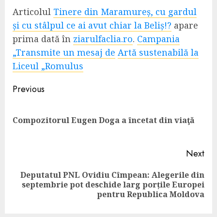
Articolul
Tinere din Maramureș, cu gardul
și cu stâlpul ce ai avut chiar la Beliș!?
apare
prima dată în
ziarulfaclia.ro
.
Campania
„Transmite un mesaj de
Artă sustenabilă la
Liceul „Romulus
Continue
Previous
Reading
Pre
Compozitorul Eugen Doga a încetat din viaţă
pos
Next
Deputatul PNL Ovidiu Cîmpean: Alegerile din
Next
septembrie pot deschide larg porțile Europei
post:
pentru Republica Moldova