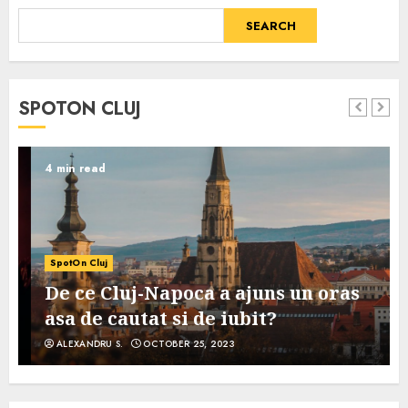
SEARCH
SPOTON CLUJ
4 min read
SpotOn Cluj
De ce Cluj-Napoca a ajuns un oras
asa de cautat si de iubit?
ALEXANDRU S.
OCTOBER 25, 2023