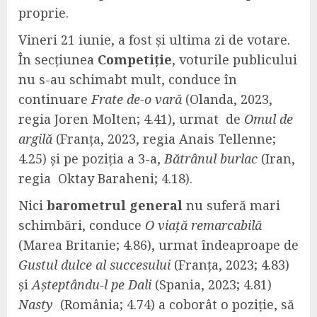
proprie.
Vineri 21 iunie, a fost și ultima zi de votare.
În secțiunea
Competiție
, voturile publicului
nu s-au schimabt mult, conduce în
continuare
Frate de-o vară
(Olanda, 2023,
regia Joren Molten; 4.41), urmat de
Omul de
argilă
(Franța, 2023, regia Anais Tellenne;
4.25) și pe poziția a 3-a,
Bătrânul burlac
(Iran,
regia Oktay Baraheni; 4.18).
Nici
barometrul general
nu suferă mari
schimbări, conduce
O viață remarcabilă
(Marea Britanie; 4.86), urmat îndeaproape de
Gustul dulce al succesului
(Franța, 2023; 4.83)
și
Așteptându-l pe Dali
(Spania, 2023; 4.81)
Nasty
(România; 4.74) a coborât o poziție, să