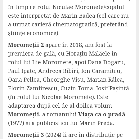
în timp ce rolul Niculae Moromete/copilul
este interpretat de Marin Badea (cel care nu
a urmat carieră cinematografică, preferând
științe economice).
Moromeții 2
apare în 2018, am fost la
premiera de gală, cu Horațiu Mălăele în
rolul lui Ilie Moromete, apoi Dana Dogaru,
Paul Ipate, Andreea Bibiri, Ion Caramitru,
Oana Pellea, Gheorghe Visu, Marian Râlea,
Florin Zamfirescu, Cuzin Toma, Iosif Pașintă
(în rolul lui Nicolae Moromete). Este
adaptarea după cel de al doilea volum
Moromeții,
a romanului
Viața ca o pradă
(1977) și a publicisticii lui Marin Preda.
Moromeții 3
(2024) îi are în distribuție pe