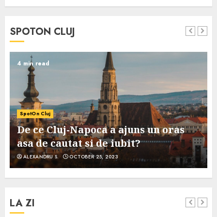
SPOTON CLUJ
4 min read
SpotOn Cluj
De ce Cluj-Napoca a ajuns un oras
asa de cautat si de iubit?
ALEXANDRU S.
OCTOBER 25, 2023
LA ZI