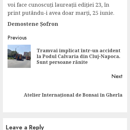
voi face cunoscuți laureații ediției 23, în
print putându-i avea doar marți, 25 iunie.
Demostene Șofron
Continue
Previous
Reading
Tramvai implicat într-un accident
Pre
la Podul Calvaria din Cluj-Napoca.
pos
Sunt persoane rănite
Next
Next
Atelier Internațional de Bonsai în Gherla
post:
Leave a Reply