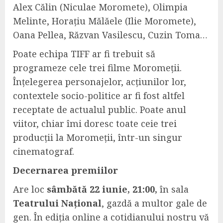
Alex Călin (Niculae Moromete), Olimpia
Melinte, Horațiu Mălăele (Ilie Moromete),
Oana Pellea, Răzvan Vasilescu, Cuzin Toma…
Poate echipa TIFF ar fi trebuit să
programeze cele trei filme Moromeții.
Înțelegerea personajelor, acțiunilor lor,
contextele socio-politice ar fi fost altfel
receptate de actualul public. Poate anul
viitor, chiar îmi doresc toate ceie trei
producții la Moromeții, într-un singur
cinematograf.
Decernarea premiilor
Are loc
sâmbătă 22 iunie, 21:00,
în sala
Teatrului Național
, gazdă a multor gale de
gen. În ediția online a cotidianului nostru vă