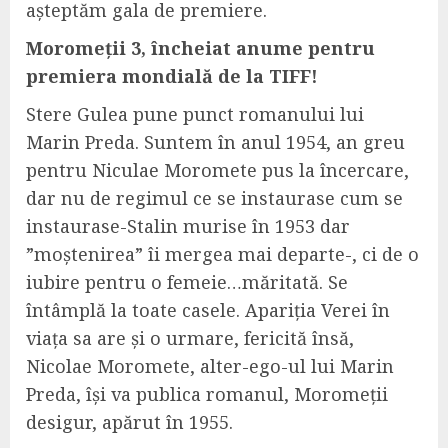
așteptăm gala de premiere.
Moromeții 3, încheiat anume pentru
premiera mondială de la TIFF!
Stere Gulea pune punct romanului lui
Marin Preda. Suntem în anul 1954, an greu
pentru Niculae Moromete pus la încercare,
dar nu de regimul ce se instaurase cum se
instaurase-Stalin murise în 1953 dar
”moștenirea” îi mergea mai departe-, ci de o
iubire pentru o femeie…măritată. Se
întâmplă la toate casele. Apariția Verei în
viața sa are și o urmare, fericită însă,
Nicolae Moromete, alter-ego-ul lui Marin
Preda, își va publica romanul, Moromeții
desigur, apărut în 1955.