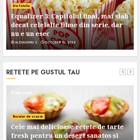
Din fotoliu
Equalizer 3: Capitolul final, mai slab
decat celelalte filme din serie, dar
nu e un esec
ALEXANDRU S.
OCTOBER 18, 2023
RETETE PE GUSTUL TAU
4 min read
Bucatar de ocazie
Cele mai delicioase retete de tarte
e
fresh pentru un desert sanatos si