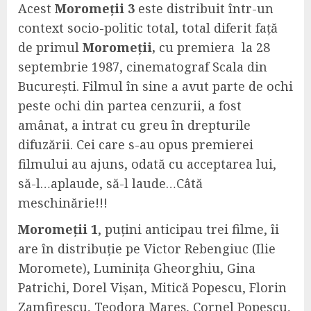
Acest
Moromeții 3
este distribuit într-un
context socio-politic total, total diferit față
de primul
Moromeții,
cu premiera la 28
septembrie 1987, cinematograf Scala din
București. Filmul în sine a avut parte de ochi
peste ochi din partea cenzurii, a fost
amânat, a intrat cu greu în drepturile
difuzării. Cei care s-au opus premierei
filmului au ajuns, odată cu acceptarea lui,
să-l…aplaude, să-l laude…Câtă
meschinărie!!!
Moromeții 1
, puțini anticipau trei filme, îi
are în distribuție pe Victor Rebengiuc (Ilie
Moromete), Luminița Gheorghiu, Gina
Patrichi, Dorel Vișan, Mitică Popescu, Florin
Zamfirescu, Teodora Mareș, Cornel Popescu,