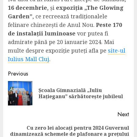
16 decembrie
, și
expoziția „The Glowing
Garden”
, ce recreează tradiționalele
felinare chinezești de Anul Nou.
Peste 170
de instalații luminoase
vor putea fi
admirate până pe 20 ianuarie 2024. Mai
multe despre expoziție puteți afla pe
site-ul
Iulius Mall Cluj
.
Continue
Previous
Reading
Școala Gimnazială „Iuliu
Pre
Hațieganu” sărbătorește jubileul
pos
Next
Cu zero lei alocați pentru 2024 Guvernul
Next
dinamizează schemele de plafonare a prețului