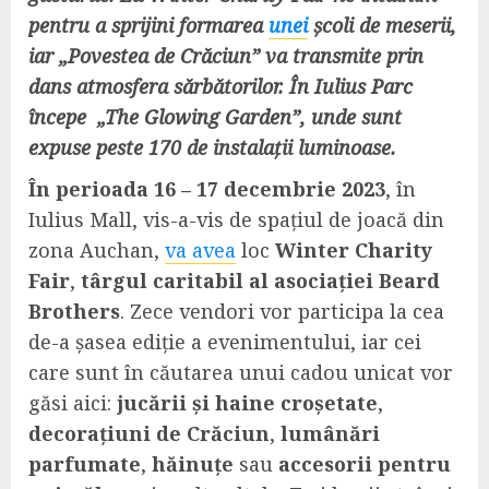
pentru a sprijini formarea
unei
școli de meserii,
iar „Povestea de Crăciun” va transmite prin
dans atmosfera sărbătorilor. În Iulius Parc
începe „The Glowing Garden”, unde sunt
expuse peste 170 de instalații luminoase.
În perioada 16 – 17 decembrie 2023
, în
Iulius Mall, vis-a-vis de spațiul de joacă din
zona Auchan,
va avea
loc
Winter Charity
Fair
,
târgul car
itabil al asociației Beard
Brothers
. Zece vendori vor participa la cea
de-a șasea ediție a evenimentului, iar cei
care sunt în căutarea unui cadou unicat vor
găsi aici:
jucării și haine croșetate
,
decorațiun
i de Crăciun
,
lumânări
parfumate
,
hăinuțe
sau
accesorii pentru