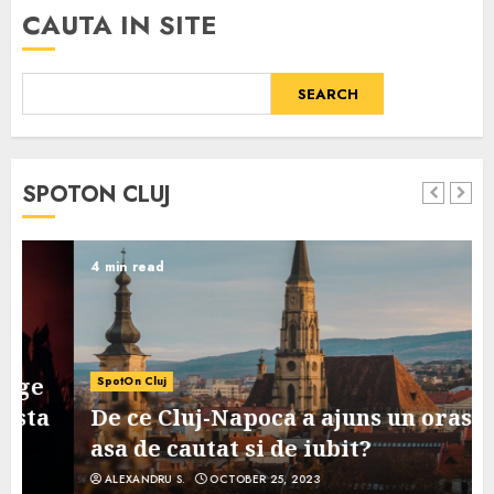
CAUTA IN SITE
SEARCH
SPOTON CLUJ
4 min read
SpotOn Cluj
De ce Cluj-Napoca a ajuns un oras
asa de cautat si de iubit?
ALEXANDRU S.
OCTOBER 25, 2023