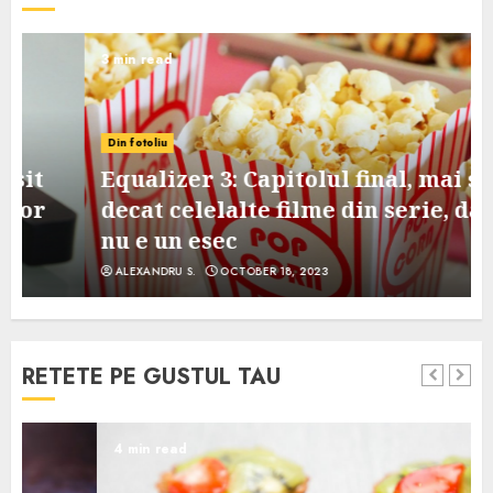
3 min read
Din fotoliu
Equalizer 3: Capitolul final, mai slab
decat celelalte filme din serie, dar
nu e un esec
ALEXANDRU S.
OCTOBER 18, 2023
RETETE PE GUSTUL TAU
4 min read