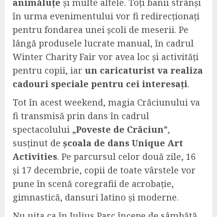
animăluțe
și multe altele. Toți banii strânși
în urma evenimentului vor fi redirecționați
pentru fondarea unei școli de meserii. Pe
lângă produsele lucrate manual, în cadrul
Winter Charity Fair vor avea loc și activități
pentru copii, iar
un caricaturist va realiza
cadouri speciale pentru cei interesați
.
Tot în acest weekend, magia Crăciunului va
fi transmisă prin dans în cadrul
spectacolului „
Poveste de C
răc
iun
”,
susținut de
școala de dans Unique Art
Activities
. Pe parcursul celor două zile, 16
și 17 decembrie, copii de toate vârstele vor
pune în scenă coregrafii de acrobație,
gimnastică, dansuri latino și moderne.
Nu uita ca în Iulius Parc începe de sâmbătă,