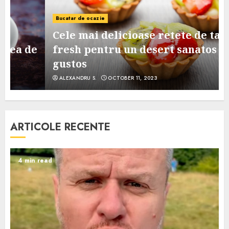
Bucatar de ocazie
Cele mai delicioase retete de tarte
e
fresh pentru un desert sanatos si
gustos
ALEXANDRU S.
OCTOBER 11, 2023
ARTICOLE RECENTE
4 min read