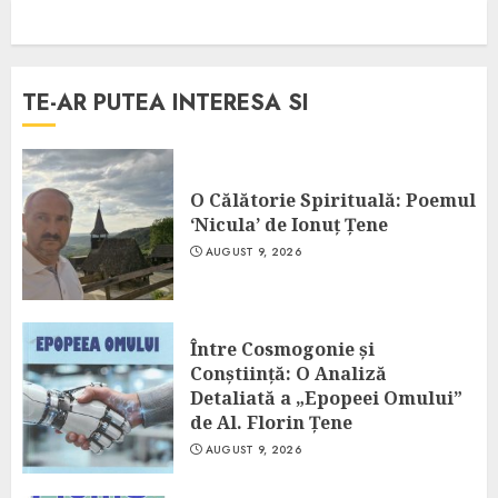
TE-AR PUTEA INTERESA SI
O Călătorie Spirituală: Poemul
‘Nicula’ de Ionuț Țene
AUGUST 9, 2026
Între Cosmogonie și
Conștiință: O Analiză
Detaliată a „Epopeei Omului”
de Al. Florin Țene
AUGUST 9, 2026