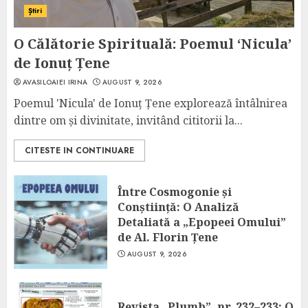
Știri
O Călătorie Spirituală: Poemul ‘Nicula’
de Ionuț Țene
AVASILOAIEI IRINA
AUGUST 9, 2026
Poemul 'Nicula' de Ionuț Țene explorează întâlnirea
dintre om și divinitate, invitând cititorii la...
CITESTE IN CONTINUARE
Între Cosmogonie și
Conștiință: O Analiză
Detaliată a „Epopeei Omului”
de Al. Florin Țene
AUGUST 9, 2026
Revista „Plumb”, nr. 232–233: O