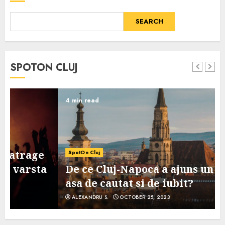
SEARCH
SPOTON CLUJ
4 min read
SpotOn Cluj
De ce Cluj-Napoca a ajuns un oras
asa de cautat si de iubit?
ALEXANDRU S.
OCTOBER 25, 2023