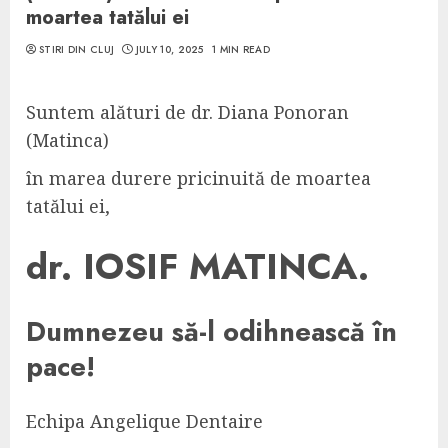
moartea tatălui ei
STIRI DIN CLUJ
JULY 10, 2025
1 MIN READ
Suntem al
ă
turi de dr. Diana Ponoran
(Matinca)
în marea durere pricinuită de moartea
tatălui ei,
d
r. IOSIF MATINCA.
Dumnezeu să-l odihnească în
pace!
Echipa Angelique Dentaire