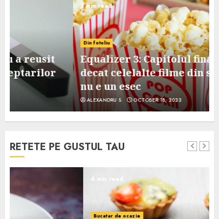
3 min read
Din fotoliu
Equalizer 3: Capitolul final, mai slab
decat celelalte filme din serie, dar
nu e un esec
ALEXANDRU S.
OCTOBER 18, 2023
RETETE PE GUSTUL TAU
4 min read
Bucatar de ocazie