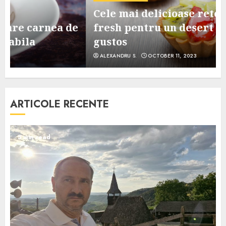
Cele mai delicioase retete de tarte
e
fresh pentru un desert sanatos si
gustos
ALEXANDRU S.
OCTOBER 11, 2023
ARTICOLE RECENTE
5 min read