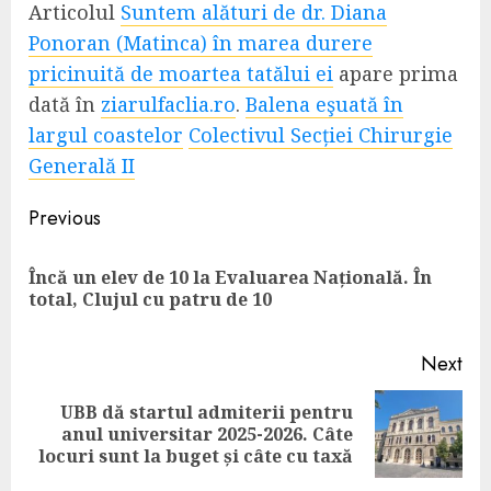
Articolul
Suntem alături de dr. Diana
Ponoran (Matinca) în marea durere
pricinuită de moartea tatălui ei
apare prima
dată în
ziarulfaclia.ro
.
Balena eşuată în
largul coastelor
Colectivul Secției Chirurgie
Generală II
Continue
Previous
Reading
Încă un elev de 10 la Evaluarea Națională. În
Pre
total, Clujul cu patru de 10
pos
Next
UBB dă startul admiterii pentru
Next
anul universitar 2025-2026. Câte
post:
locuri sunt la buget și câte cu taxă