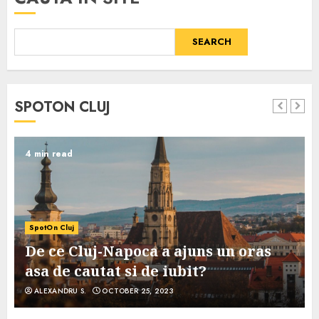
SEARCH
SPOTON CLUJ
4 min read
SpotOn Cluj
De ce Cluj-Napoca a ajuns un oras
asa de cautat si de iubit?
ALEXANDRU S.
OCTOBER 25, 2023