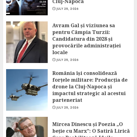
Cluj-Napoca
JULY 28, 2026
Avram Gal și viziunea sa
pentru Câmpia Turzii:
Candidatura din 2028 și
provocările administrației
locale
JULY 28, 2026
România își consolidează
forțele militare: Producția de
drone la Cluj-Napoca și
impactul strategic al acestui
parteneriat
JULY 28, 2026
Mircea Dinescu și Poezia „O
beție cu Marx”: O Satiră Lirică