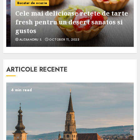
Bucatar de ocazie
Cele mai delicioase retete de tarte
e
fresh pentru un desert sanatos si
gustos
ALEXANDRU S.
OCTOBER 11, 2023
ARTICOLE RECENTE
4 min read