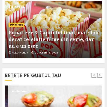
3 min read
Din fotoliu
Equalizer 3: Capitolul final, mai slab
decat celelalte filme din serie, dar
nu e un esec
ALEXANDRU S.
OCTOBER 18, 2023
RETETE PE GUSTUL TAU
4 min read