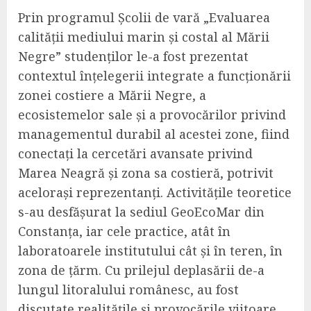
Prin programul Școlii de vară „Evaluarea
calității mediului marin și costal al Mării
Negre” studenților le-a fost prezentat
contextul înțelegerii integrate a funcționării
zonei costiere a Mării Negre, a
ecosistemelor sale și a provocărilor privind
managementul durabil al acestei zone, fiind
conectați la cercetări avansate privind
Marea Neagră și zona sa costieră, potrivit
acelorași reprezentanți. Activitățile teoretice
s-au desfășurat la sediul GeoEcoMar din
Constanța, iar cele practice, atât în
laboratoarele institutului cât și în teren, în
zona de țărm. Cu prilejul deplasării de-a
lungul litoralului românesc, au fost
discutate realitățile și provocările viitoare