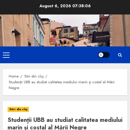
Skip
August 6, 2026
07:38:07
to
content
Primary
Menu
Home
Stiri din cluj
Studenții UBB au studiat calitatea mediului marin și costal al Mării
Negre
Stiri din cluj
Studenții UBB au studiat calitatea mediului
marin și costal al Mării Negre