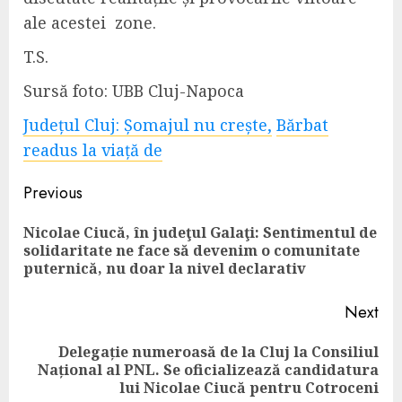
ale acestei zone.
T.S.
Sursă foto: UBB Cluj-Napoca
Județul Cluj: Șomajul nu crește,
Bărbat
readus la viață de
Continue
Previous
Reading
Nicolae Ciucă, în judeţul Galaţi: Sentimentul de
Pre
solidaritate ne face să devenim o comunitate
pos
puternică, nu doar la nivel declarativ
Next
Delegație numeroasă de la Cluj la Consiliul
Next
Național al PNL. Se oficializează candidatura
post:
lui Nicolae Ciucă pentru Cotroceni