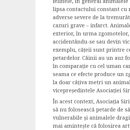
felinele, în general animalel
4 min read
lipsa contactului constant cu 
adverse severe de la tremurătu
cazuri grave – infarct. Anima
La zi
exterior, în urma zgomotelor, 
Razboiul din Gaza
accidentându-se sau devin vict
fatala pentru Ori
exemplu, cățeii sunt printre c
Mijlociu?
petardelor. Câinii au un auz fo
ALEXANDRU S.
NOVEMBER 1,
în comparație cu cel uman care
seama ce efecte produce un z
la doar câțiva metri un animal
vicepreședintele Asociației Si
În acest context, Asociația Sir
să nu folosească petarde de s
vulnerabile și animalele drag
3 min read
mai amintește că folosirea art
Din fotoliu