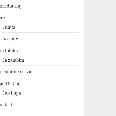
tiri din cluj
a zi
Stiinta
Accente
in fotoliu
Sa zambim
ucatar de ocazie
potOn Cluj
Sub Lupa
ontact