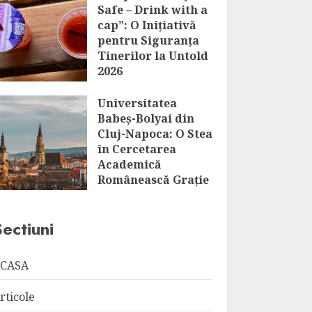
Safe – Drink with a
cap”: O Inițiativă
pentru Siguranța
Tinerilor la Untold
2026
AUGUST 6, 2026
Universitatea
Babeș-Bolyai din
Cluj-Napoca: O Stea
în Cercetarea
Academică
Românească Grație
Distincției HR
Excellence in
Sectiuni
Research
AUGUST 6, 2026
CASA
rticole