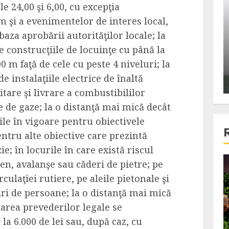
le 24,00 şi 6,00, cu excepţia
ons:
Din fotoliu
m şi a evenimentelor de interes local,
ti, un
The Killer, un film care nu a
baza aprobării autorităţilor locale; la
e te
reusit sa se ridice la
 construcţiile de locuinţe cu până la
primele
nivelul asteptarilor
00 m faţă de cele cu peste 4 niveluri; la
publicului si criticilor
 instalaţiile electrice de înaltă
ALEXANDRU S.
DECEMBER 6, 2023
itare şi livrare a combustibililor
ile de gaze; la o distanţă mai mică decât
le în vigoare pentru obiectivele
ntru alte obiective care prezintă
e; în locurile în care există riscul
en, avalanşe sau căderi de pietre; pe
4 min read
ulaţiei rutiere, pe aleile pietonale şi
ri de persoane; la o distanţă mai mică
area prevederilor legale se
Bucatar de ocazie
a 6.000 de lei sau, după caz, cu
3 retete delicioase in care