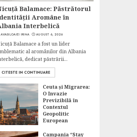
Nicuță Balamace: Păstrătorul
Identității Aromâne în
Albania Interbelică
AVASILOAIEI IRINA
AUGUST 6, 2026
icuță Balamace a fost un lider
mblematic al aromânilor din Albania
nterbelică, dedicat păstrării...
CITESTE IN CONTINUARE
Ceuta și Migrarea:
O Invazie
Previzibilă în
Contextul
Geopolitic
European
AUGUST 6, 2026
Campania “Stay