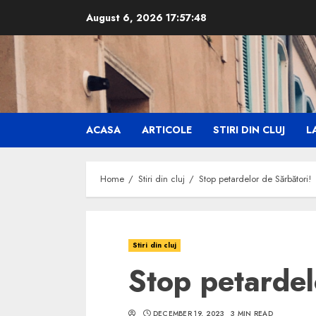
Skip
August 6, 2026
17:57:49
to
content
ACASA
ARTICOLE
STIRI DIN CLUJ
LA
Home
Stiri din cluj
Stop petardelor de Sărbători!
Stiri din cluj
Stop petardel
DECEMBER 19, 2023
3 MIN READ