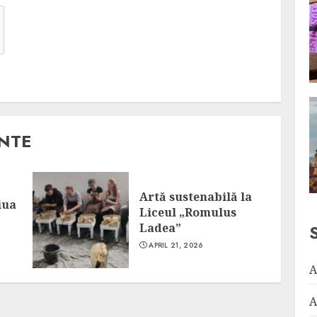
ANTE
Artă sustenabilă la
iua
Liceul „Romulus
Ladea”
APRIL 21, 2026
A
A