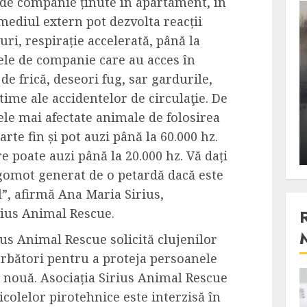
e de companie ținute în apartament, în
3 min read
mediul extern pot dezvolta reacții
ri, respirație accelerată, până la
lele de companie care au acces în
Stiinta
de frică, deseori fug, sar gardurile,
, scanteia
Lumina ar putea contribui
ime ale accidentelor de circulaţie. De
entul
si ea la evaporarea apei in
ele mai afectate animale de folosirea
natura
arte fin și pot auzi până la 60.000 hz.
 2023
ALEXANDRU S.
DECEMBER 27, 2023
 poate auzi până la 20.000 hz. Vă dați
gomot generat de o petardă dacă este
”, afirmă Ana Maria Sirius,
rius Animal Rescue.
ius Animal Rescue solicită clujenilor
ărbători pentru a proteja persoanele
i nouă. Asociația Sirius Animal Rescue
4 min read
icolelor pirotehnice este interzisă în