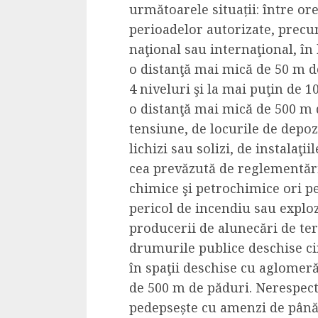
următoarele situații: între ore
Dungeons & Drag
perioadelor autorizate, precu
Onoare printre ho
naţional sau internaţional, în 
film ca un joc car
o distanţă mai mică de 50 m de
cucereste de la 
4 niveluri şi la mai puţin de 1
cadre
o distanţă mai mică de 500 m de
ALEXANDRU S.
MAY 17, 2023
tensiune, de locurile de depoz
lichizi sau solizi, de instalaţi
cea prevăzută de reglementări
chimice şi petrochimice ori pe
pericol de incendiu sau explozi
producerii de alunecări de ter
4 min read
drumurile publice deschise circ
în spaţii deschise cu aglomeră
de 500 m de păduri. Nerespect
pedepsește cu amenzi de până l
Bucatar de ocazie