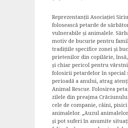
Reprezentanții Asociației Siri
folosească petarde de sărbăto
vulnerabile și animalele. Sărb
5 min read
motiv de bucurie pentru famil
SpotOn Cluj
tradițiile specifice zonei și bu
Ce poti vizita in 
prietenilor din copilărie, însă
Clujului cand te a
și chiar pericol pentru vârstni
weekend prelungi
folosirii petardelor în special
“Orasul Comoara
perioadă a anului, atrag atenț
Animal Rescue. Folosirea peta
ALEXANDRU S.
MAY 31, 2023
zilele din preajma Crăciunulu
cele de companie, câini, pisici
animalelor. „Auzul animalelor
și pot suferi în anumite situați