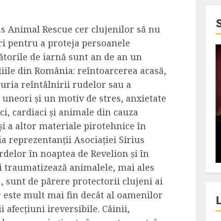
us Animal Rescue cer clujenilor să nu
ri pentru a proteja persoanele
ătorile de iarnă sunt an de an un
4 min read
iile din România: reîntoarcerea acasă,
SpotOn Cluj
curia reîntâlnirii rudelor sau a
jurul
Festivalurile Clujului. De
, uneori și un motiv de stres, anxietate
fli intr-un
ce atrage Clujul tinerii si
ci, cardiaci și animale din cauza
t in
pe cei mai in varsta an de
 și a altor materiale pirotehnice în
”?
an?
ia reprezentanții Asociației Sirius
rdelor în noaptea de Revelion și în
ALEXANDRU S.
DECEMBER 13, 2023
i traumatizează animalele, mai ales
 , sunt de părere protectorii clujeni ai
 este mult mai fin decât al oamenilor
i afecțiuni ireversibile. Câinii,