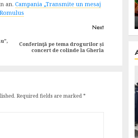
un an.
se retete
Campania „Transmite un mesaj
carnea de rata e vedeta
 „Romulus
an
incontestabila
ALEXANDRU S.
NOVEMBER 29, 2023
Next
nu”,
Conferinţă pe tema drogurilor și
Previous
Next
concert de colinde la Gherla
post:
post:
lished.
Required fields are marked
*