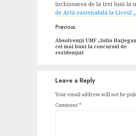
închisoarea de la trei luni la 
Cele mai delicioa
de
Artă sustenabilă la Liceul
cu piept de curc
ALEXANDRU S.
MAY 24, 2023
Continue
Previous
Reading
Absolvenţii UMF „Iuliu Haţiega
cei mai buni la concursul de
rezidenţiat
Leave a Reply
Your email address will not be pub
Comment
*