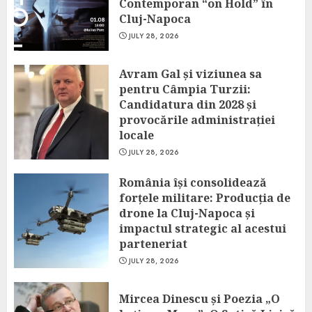
Contemporan “on Hold” în
Cluj-Napoca
JULY 28, 2026
Avram Gal și viziunea sa
pentru Câmpia Turzii:
Candidatura din 2028 și
provocările administrației
locale
JULY 28, 2026
România își consolidează
forțele militare: Producția de
drone la Cluj-Napoca și
impactul strategic al acestui
parteneriat
JULY 28, 2026
Mircea Dinescu și Poezia „O