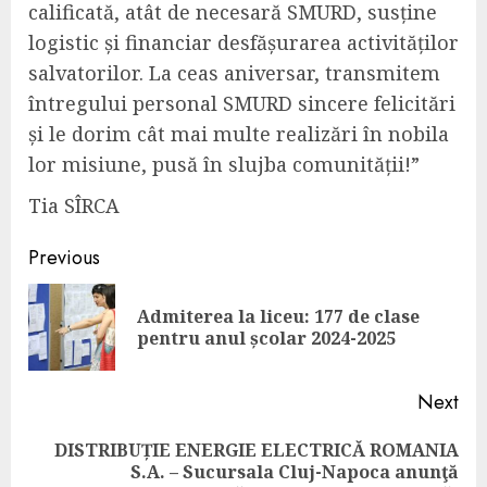
calificată, atât de necesară SMURD, susține
logistic și financiar desfășurarea activităților
salvatorilor. La ceas aniversar, transmitem
întregului personal SMURD sincere felicitări
și le dorim cât mai multe realizări în nobila
lor misiune, pusă în slujba comunității!
”
Tia SÎRCA
Continue
Previous
Reading
Admiterea la liceu: 177 de clase
Pre
pentru anul școlar 2024-2025
pos
Next
DISTRIBUȚIE ENERGIE ELECTRICĂ ROMANIA
Next
S.A. – Sucursala Cluj-Napoca anunţă