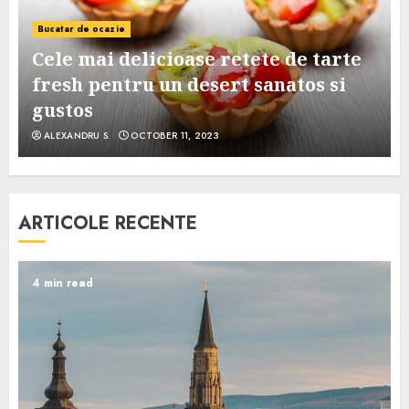
Bucatar de ocazie
Cele mai delicioase retete de tarte
e
fresh pentru un desert sanatos si
gustos
ALEXANDRU S.
OCTOBER 11, 2023
ARTICOLE RECENTE
4 min read