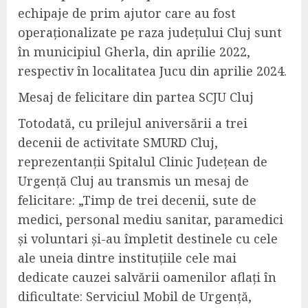
echipaje de prim ajutor care au fost
operaționalizate pe raza județului Cluj sunt
în municipiul Gherla, din aprilie 2022,
respectiv în localitatea Jucu din aprilie 2024.
Mesaj de felicitare din partea SCJU Cluj
Totodată, c
u prilejul aniversării a trei
decenii de activitate SMURD Cluj,
reprezentanții Spitalul Clinic Județean de
Urgență Cluj au transmis un mesaj de
felicitare: „
Timp de trei decenii, sute de
medici, p
e
rsonal mediu sanitar, paramedici
și voluntari și-au
î
mpletit destinele cu cele
ale uneia dintre instituțiile cele mai
dedicate cauzei salv
ă
rii oamenilor aflați în
dificultate: Serviciul Mobil de Urgență,