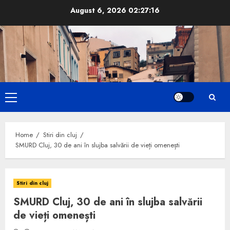
Skip
August 6, 2026
02:27:18
to
content
Primary
Menu
Home
Stiri din cluj
SMURD Cluj, 30 de ani în slujba salvării de vieți omenești
Stiri din cluj
SMURD Cluj, 30 de ani în slujba salvării
de vieți omenești