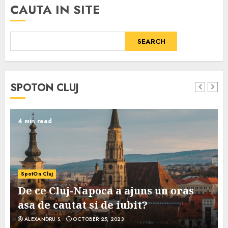
CAUTA IN SITE
SEARCH
SPOTON CLUJ
4 min read
SpotOn Cluj
De ce Cluj-Napoca a ajuns un oras
asa de cautat si de iubit?
ALEXANDRU S.
OCTOBER 25, 2023