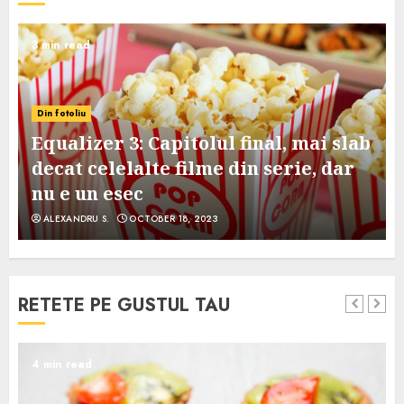
3 min read
Din fotoliu
Equalizer 3: Capitolul final, mai slab
decat celelalte filme din serie, dar
nu e un esec
ALEXANDRU S.
OCTOBER 18, 2023
RETETE PE GUSTUL TAU
4 min read