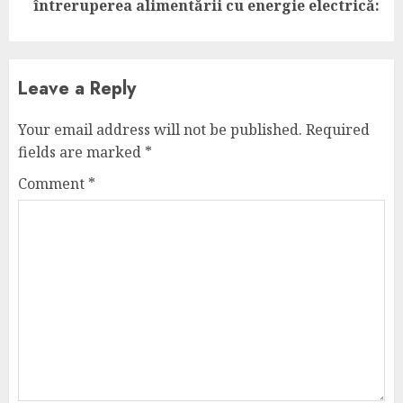
post:
întreruperea alimentării cu energie electrică:
Leave a Reply
Your email address will not be published.
Required
fields are marked
*
Comment
*