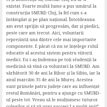
existat. Foarte multă lume a pus umărul la
construcția SMURD Cluj, la fel cum s-a
întâmplat și pe plan național. Întotdeauna
am avut sprijin să progresăm, dar și piedici,
peste care am trecut. Aici, voluntarii
reprezintă una dintre cele mai importante
componente. E păcat că nu se înțelege rolul
educativ al acestui sistem pentru viitorii
medici. Eu i-aș îndemna pe toți studenții la
medicină să vină ca voluntari la SMURD. Am
sărbătorit 30 de ani la Bihor și la Sibiu, iar la
anul marcăm 35 de ani la Mureș. Acestea
sunt primele patru județe care au influențat
restul României, pentru a ajunge cu SMURD-
ul peste tot. Vreau să le mulțumesc tuturor
colegilor și să vă urez succes! La mulți ani!”,