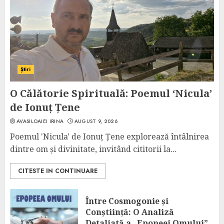
Știri
O Călătorie Spirituală: Poemul ‘Nicula’
de Ionuț Țene
AVASILOAIEI IRINA
AUGUST 9, 2026
Poemul 'Nicula' de Ionuț Țene explorează întâlnirea
dintre om și divinitate, invitând cititorii la...
CITESTE IN CONTINUARE
Între Cosmogonie și
Conștiință: O Analiză
Detaliată a „Epopeei Omului”