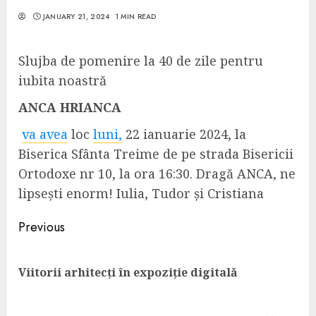
JANUARY 21, 2024
1 MIN READ
Slujba de pomenire la 40 de zile pentru
iubita noastră
ANCA HRIANCA
va avea
loc
luni,
22 ianuarie 2024, la
Biserica Sfânta Treime de pe strada Bisericii
Ortodoxe nr 10, la ora 16:30. Dragă ANCA, ne
lipsești enorm! Iulia, Tudor și Cristiana
Continue
Previous
Reading
Pre
Viitorii arhitecți în expoziție digitală
pos