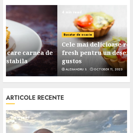
4 min read
Bucatar de ocazie
Cele mai delicioase retete de tarte
e
fresh pentru un desert sanatos si
gustos
ALEXANDRU S.
OCTOBER 11, 2023
ARTICOLE RECENTE
5 min read