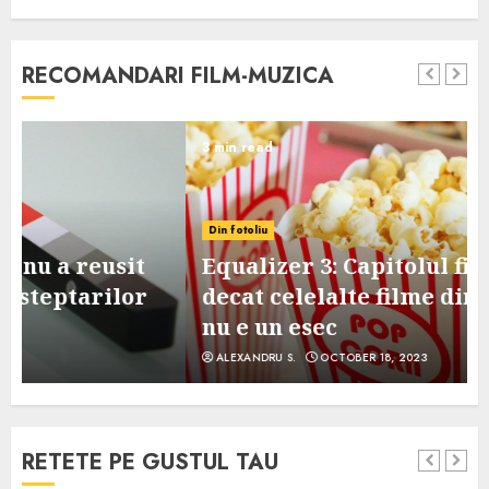
RECOMANDARI FILM-MUZICA
3 min read
Din fotoliu
Equalizer 3: Capitolul final, mai slab
decat celelalte filme din serie, dar
nu e un esec
ALEXANDRU S.
OCTOBER 18, 2023
RETETE PE GUSTUL TAU