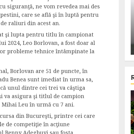
ons:
Din fotoliu
, cu siguranţă, ne vom revedea mai des
ti, un
The Killer, un film care nu a
pestini, care se află şi în luptă pentru
e te
reusit sa se ridice la
e raliuri din acest an.
primele
nivelul asteptarilor
at şi lupta pentru titlu în campionat
publicului si criticilor
lui 2024, Leo Borlovan, a fost doar al
ALEXANDRU S.
DECEMBER 6, 2023
unor probleme tehnice întâmpinate la
inal, Borlovan are 51 de puncte, în
adu Benea sunt imediat în urma sa,
că unul dintre cei trei va câştiga
şi va asigura şi titlul de campion
4 min read
e Mihai Leu în urmă cu 7 ani.
 cursa din Bucureşti, printre cei care
Bucatar de ocazie
le de competiţie în acţiune
3 retete delicioase in care
l Benny Adegbuyi sau fosta