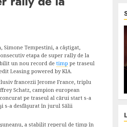
r rally de la
4 min read
SpotOn Cluj
n, Simone Tempestini, a câştigat,
jurul
Festivalurile Clujului. De
onsecutiv etapa de super rally de la
fli intr-un
ce atrage Clujul tinerii si
abilit un nou record de
timp
pe traseul
t in
pe cei mai in varsta an de
edit Leasing powered by KIA.
”?
an?
nclusiv francezii Jerome France, triplu
ALEXANDRU S.
DECEMBER 13, 2023
offrey Schatz, campion european
 concurat pe traseul al cărui start s-a
 s-a desfăşurat în jurul Sălii
şuneanu, a stabilit reperul de timp în