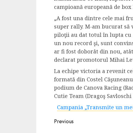
Cele mai delicioa
campioană europeană de box 
cu piept de curc
„A fost una dintre cele mai f
ALEXANDRU S.
MAY 24, 2023
super rally. M-am bucurat să 
piloţii au dat totul în lupta c
un nou record şi, sunt convin
ar fi fost doborât din nou, atâ
declarat promotorul Mihai Le
La echipe victoria a revenit c
formată din Costel Căşuneanu
podium de Canova Racing (Radu
Cutie Team (Dragoş Savloschi 
Campania „Transmite un mes
Continue
Previous
Reading