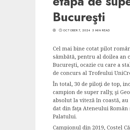
etapa de supe
Bucureşti
OCTOBER 7, 2024
3 MIN READ
5 min read
SpotOn Cluj
Cel mai bine cotat pilot româ
Ce poti vizita in 
sâmbătă, pentru al doilea an c
Clujului cand te a
Bucureşti, ocazie cu care a st
weekend prelungi
de concurs al Trofeului UniCr
“Orasul Comoara
În total, 30 de piloţi de top, i
ALEXANDRU S.
MAY 31, 2023
campion de super rally, şi Ge
absolut la viteză în coastă, au
dat din faţa Ateneului Român şi
Palatului.
Campionul din 2019, Costel Că