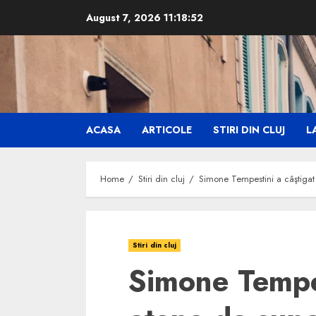
Skip
August 7, 2026
11:18:53
to
content
ACASA
ARTICOLE
STIRI DIN CLUJ
LA
Home
Stiri din cluj
Simone Tempestini a câştigat 
Stiri din cluj
Simone Tempes