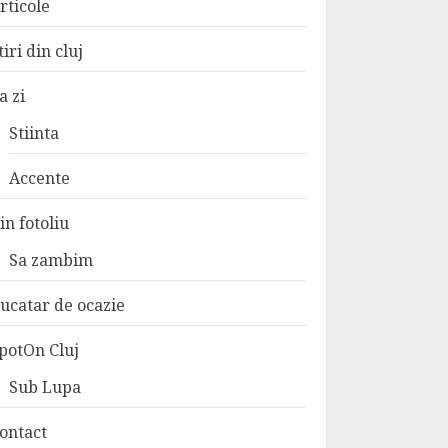
rticole
tiri din cluj
a zi
Stiinta
Accente
in fotoliu
Sa zambim
ucatar de ocazie
potOn Cluj
Sub Lupa
ontact