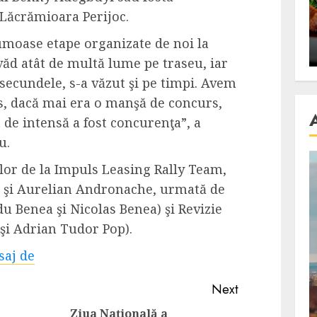
se retete
carnea de rata e vedeta
Lăcrămioara Perijoc.
an
incontestabila
rumoase etape organizate de noi la
ALEXANDRU S.
NOVEMBER 29, 2023
văd atât de multă lume pe traseu, iar
u secundele, s-a văzut şi pe timpi. Avem
s, dacă mai era o manşă de concurs,
t de intensă a fost concurenţa”, a
u.
elor de la Impuls Leasing Rally Team,
 şi Aurelian Andronache, urmată de
 Benea şi Nicolas Benea) şi Revizie
şi Adrian Tudor Pop).
aj de
Next
Ziua Națională a