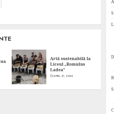
A
S
L
ANTE
D
Artă sustenabilă la
iua
Liceul „Romulus
Ladea”
APRIL 21, 2026
B
S
C