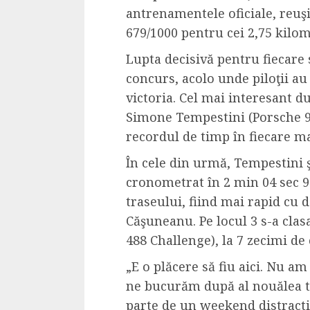
antrenamentele oficiale, reuş
4 min read
679/1000 pentru cei 2,75 kilome
Lupta decisivă pentru fiecare
La zi
concurs, acolo unde piloţii a
Razboiul din Gaza
victoria. Cel mai interesant du
fatala pentru Ori
Simone Tempestini (Porsche 9
Mijlociu?
recordul de timp în fiecare m
ALEXANDRU S.
NOVEMBER 1,
În cele din urmă, Tempestini ş
cronometrat în 2 min 04 sec 94
traseului, fiind mai rapid cu 
Căşuneanu. Pe locul 3 s-a cla
488 Challenge), la 7 zecimi de 
„E o plăcere să fiu aici. Nu a
ne bucurăm după al nouălea ti
3 min read
Din fotoliu
parte de un weekend distracti