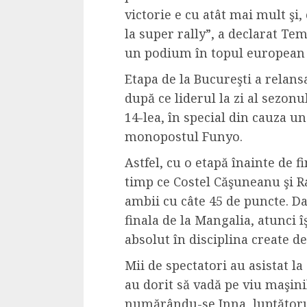
Dungeons & Drag
victorie e cu atât mai mult şi
Onoare printre ho
la super rally”, a declarat Tem
film ca un joc car
un podium în topul european d
cucereste de la 
Etapa de la Bucureşti a relans
cadre
după ce liderul la zi al sezonu
ALEXANDRU S.
MAY 17, 2023
14-lea, în special din cauza 
monopostul Funyo.
Astfel, cu o etapă înainte de f
timp ce Costel Căşuneanu şi R
ambii cu câte 45 de puncte. Da
finala de la Mangalia, atunci î
4 min read
absolut în disciplina create d
Mii de spectatori au asistat la
au dorit să vadă pe viu maşini
Bucatar de ocazie
numărându-se Inna, luptătoru