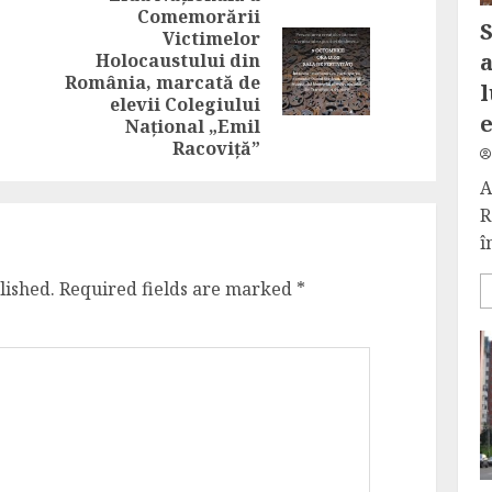
Comemorării
Previous
S
Victimelor
post:
a
Holocaustului din
Next
România, marcată de
l
post:
elevii Colegiului
Național „Emil
Racoviță”
A
R
î
lished.
Required fields are marked
*