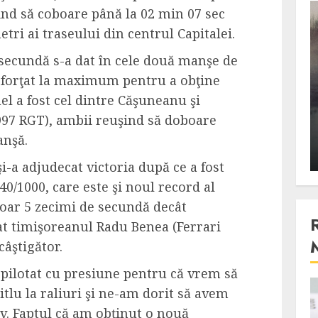
ind să coboare până la 02 min 07 sec
3 min read
tri ai traseului din centrul Capitalei.
 secundă s-a dat în cele două manşe de
Stiinta
u forţat la maximum pentru a obţine
, scanteia
Lumina ar putea contribui
el a fost cel dintre Căşuneanu şi
entul
si ea la evaporarea apei in
97 RGT), ambii reuşind să doboare
natura
anşă.
 2023
ALEXANDRU S.
DECEMBER 27, 2023
i-a adjudecat victoria după ce a fost
0/1000, care este şi noul record al
doar 5 zecimi de secundă decât
sat timişoreanul Radu Benea (Ferrari
câştigător.
m pilotat cu presiune pentru că vrem să
tlu la raliuri şi ne-am dorit să avem
4 min read
v. Faptul că am obţinut o nouă