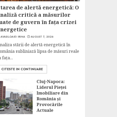
tarea de alertă energetică: O
naliză critică a măsurilor
uate de guvern în fața crizei
energetice
AVASILOAIEI IRINA
AUGUST 7, 2026
naliza stării de alertă energetică în
omânia subliniază lipsa de măsuri reale
n fața...
CITESTE IN CONTINUARE
Cluj-Napoca:
Liderul Pieței
Imobiliare din
România și
Provocările
Actuale
AUGUST 7, 2026