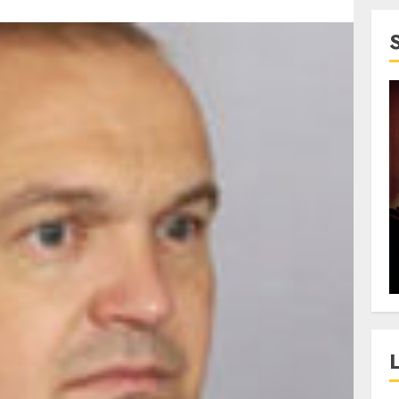
4 min read
SpotOn Cluj
jurul
Festivalurile Clujului. De
fli intr-un
ce atrage Clujul tinerii si
t in
pe cei mai in varsta an de
”?
an?
ALEXANDRU S.
DECEMBER 13, 2023