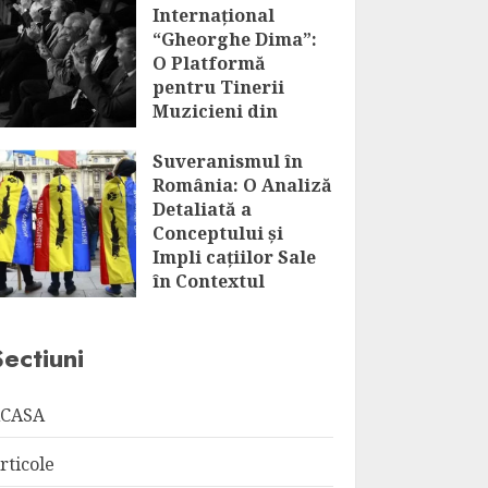
Internațional
“Gheorghe Dima”:
O Platformă
pentru Tinerii
Muzicieni din
România și Nu
Numai
Suveranismul în
România: O Analiză
AUGUST 7, 2026
Detaliată a
Conceptului și
Impli cațiilor Sale
în Contextul
Globalizării
AUGUST 7, 2026
Sectiuni
CASA
rticole