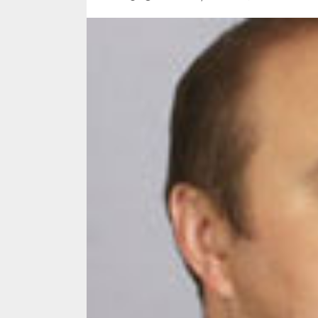
5 min read
SpotOn Cluj
Ce poti vizita in 
Clujului cand te a
weekend prelungi
“Orasul Comoara
ALEXANDRU S.
MAY 31, 2023