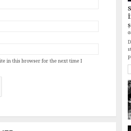
Î
ș
D
s
p
e in this browser for the next time I