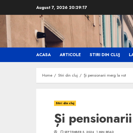
Skip
August 7, 2026
20:29:19
to
content
ACASA
ARTICOLE
STIRI DIN CLUJ
LA
Home
Stiri din cluj
Și pensionarii merg la vot
Stiri din cluj
Și pensionarii
SEPTEMBER 5, 2024
1 MIN READ