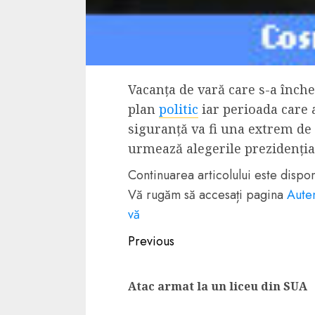
Dungeons & Drag
Onoare printre ho
film ca un joc car
cucereste de la 
Vacanța de vară care s-a închei
cadre
plan
politic
iar perioada care 
ALEXANDRU S.
MAY 17, 2023
siguranță va fi una extrem de
urmează alegerile prezidenția
Continuarea articolului este disp
Vă rugăm să accesați pagina
Auten
vă
4 min read
Continue
Previous
Reading
Atac armat la un liceu din SUA
Bucatar de ocazie