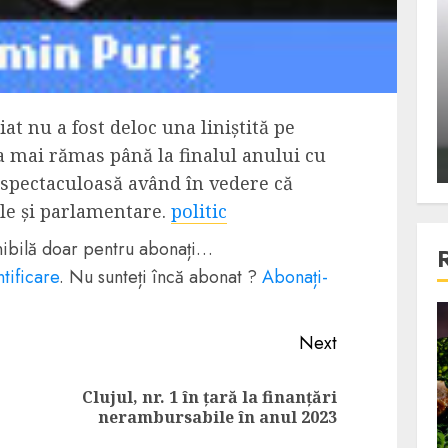
ons:
Din fotoliu
ti, un
The Killer, un film care nu a
e te
reusit sa se ridice la
primele
nivelul asteptarilor
at nu a fost deloc una liniștită pe
publicului si criticilor
a mai rămas până la finalul anului cu
ALEXANDRU S.
DECEMBER 6, 2023
 spectaculoasă având în vedere că
le și parlamentare.
politic
onibilă doar pentru abonați…
tificare
. Nu sunteți încă abonat ?
Abonați-
4 min read
Next
Clujul, nr. 1 în țară la finanțări
Previous
Next
Bucatar de ocazie
nerambursabile în anul 2023
post:
post:
3 retete delicioase in care