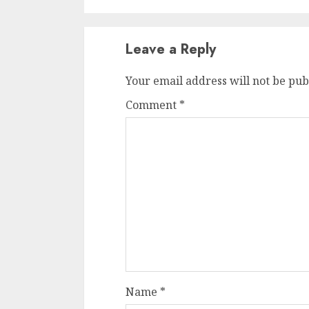
Cele mai delicioa
cu piept de curc
Leave a Reply
ALEXANDRU S.
MAY 24, 2023
Your email address will not be pub
Comment
*
Name
*