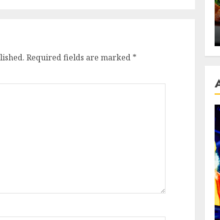
se retete
carnea de rata e vedeta
an
incontestabila
ALEXANDRU S.
NOVEMBER 29, 2023
lished.
Required fields are marked
*