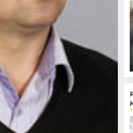
3 min read
Stiinta
, scanteia
Lumina ar putea contribui
entul
si ea la evaporarea apei in
natura
 2023
ALEXANDRU S.
DECEMBER 27, 2023
4 min read