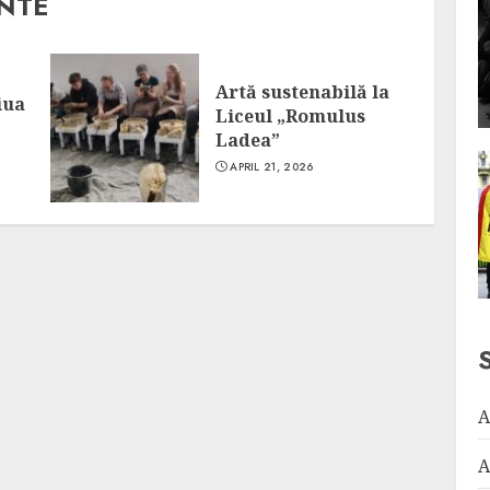
ANTE
Artă sustenabilă la
iua
Liceul „Romulus
Ladea”
APRIL 21, 2026
A
A