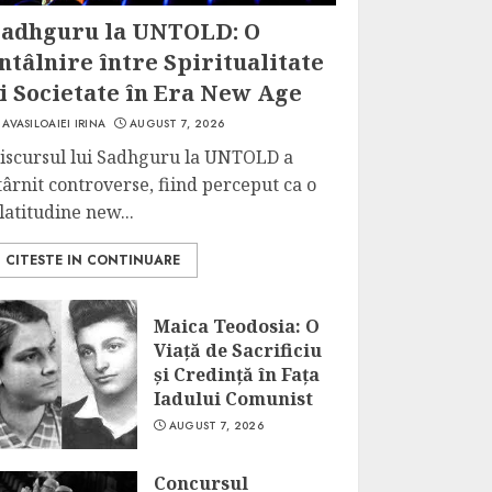
Sadhguru la UNTOLD: O
ntâlnire între Spiritualitate
i Societate în Era New Age
AVASILOAIEI IRINA
AUGUST 7, 2026
iscursul lui Sadhguru la UNTOLD a
târnit controverse, fiind perceput ca o
latitudine new...
CITESTE IN CONTINUARE
Maica Teodosia: O
Viață de Sacrificiu
și Credință în Fața
Iadului Comunist
AUGUST 7, 2026
Concursul