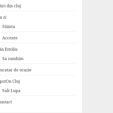
tiri din cluj
a zi
Stiinta
Accente
in fotoliu
Sa zambim
ucatar de ocazie
potOn Cluj
Sub Lupa
ontact