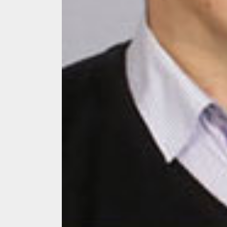
4 min read
La zi
Razboiul din Gaza
fatala pentru Ori
Mijlociu?
ALEXANDRU S.
NOVEMBER 1,
3 min read
Din fotoliu