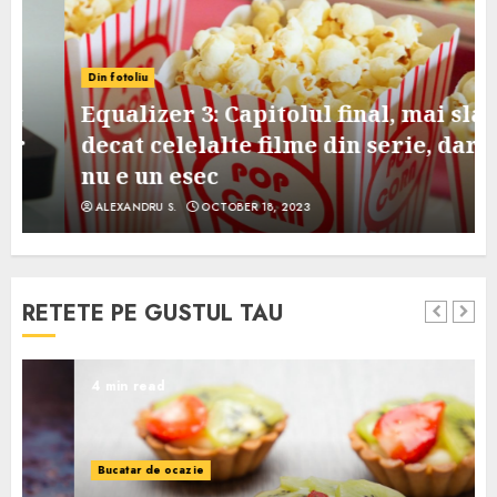
Din fotoliu
Equalizer 3: Capitolul final, mai slab
decat celelalte filme din serie, dar
nu e un esec
ALEXANDRU S.
OCTOBER 18, 2023
RETETE PE GUSTUL TAU
4 min read
Bucatar de ocazie