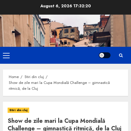
Skip
August 6, 2026
17:32:21
to
content
Primary
Menu
Home
Stiri din cluj
Show de zile mari la Cupa Mondială Challenge – gimnastică
ritmică, de la Cluj
Stiri din cluj
Show de zile mari la Cupa Mondială
Challenge – gimnastică ritmică, de la Cluj