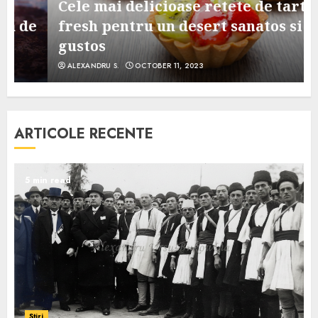
Cele mai delicioase retete de tarte
e
fresh pentru un desert sanatos si
gustos
ALEXANDRU S.
OCTOBER 11, 2023
ARTICOLE RECENTE
5 min read
Știri