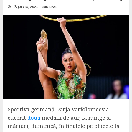
JULY 15, 2024
1 MIN READ
Sportiva germană Darja Varfolomeev a
cucerit
două
medalii de aur, la minge şi
măciuci, duminică, în finalele pe obiecte la