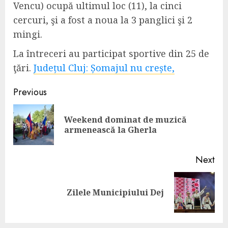
Vencu) ocupă ultimul loc (11), la cinci
cercuri, şi a fost a noua la 3 panglici şi 2
mingi.
La întreceri au participat sportive din 25 de
ţări.
Județul Cluj: Șomajul nu crește,
Continue
Previous
Reading
Weekend dominat de muzică
Pre
armenească la Gherla
pos
Next
Next
Zilele Municipiului Dej
post: