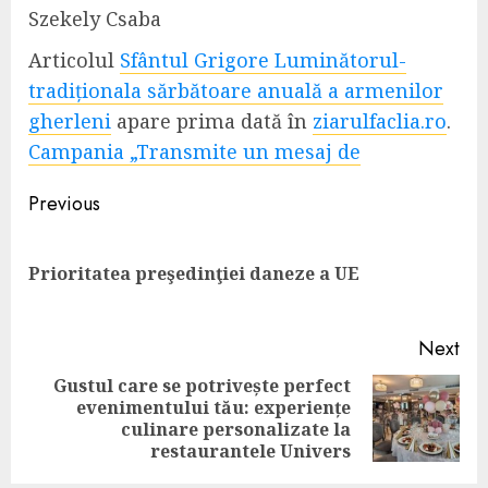
Szekely Csaba
Articolul
Sfântul Grigore Luminătorul-
tradiționala sărbătoare anuală a armenilor
gherleni
apare prima dată în
ziarulfaclia.ro
.
Campania „Transmite un mesaj de
Continue
Previous
Reading
Pre
Prioritatea preşedinţiei daneze a UE
pos
Next
Gustul care se potrivește perfect
evenimentului tău: experiențe
Next
culinare personalizate la
post:
restaurantele Univers