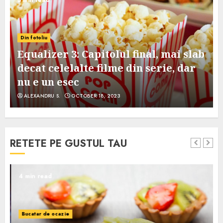
Din fotoliu
Equalizer 3: Capitolul final, mai slab
decat celelalte filme din serie, dar
nu e un esec
ALEXANDRU S.
OCTOBER 18, 2023
RETETE PE GUSTUL TAU
4 min read
Bucatar de ocazie