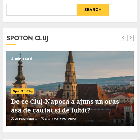
SEARCH
SPOTON CLUJ
4 min read
SpotOn Cluj
De ce Cluj-Napoca a ajuns un oras
asa de cautat si de iubit?
ALEXANDRU S.
OCTOBER 25, 2023