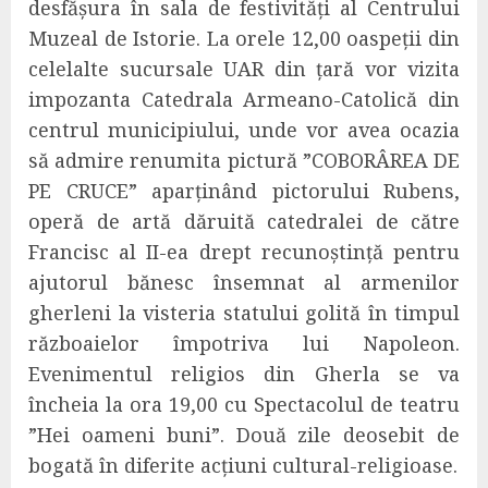
desfășura în sala de festivități al Centrului
Muzeal de Istorie. La orele 12,00 oaspeții din
celelalte sucursale UAR din țară vor vizita
impozanta
Catedrala Armeano-Catolică din
centrul municipiului, unde vor avea ocazia
să admire renumita pictură ”COBORÂREA DE
PE CRUCE” aparținând pictorului Rubens,
operă de artă dăruită catedralei de către
Francisc al II-ea drept recunoștință pentru
ajutorul bănesc însemnat al armenilor
gherlen
i
la visteria statului golită în
t
impul
războaielor împotriva lui Napoleon.
Evenimentul religios din Gherla se va
încheia la ora 19,00 cu Spectacolul de teatru
”Hei oameni buni”. Două zile deosebit de
bogată în diferite acțiuni cultural-religioase.