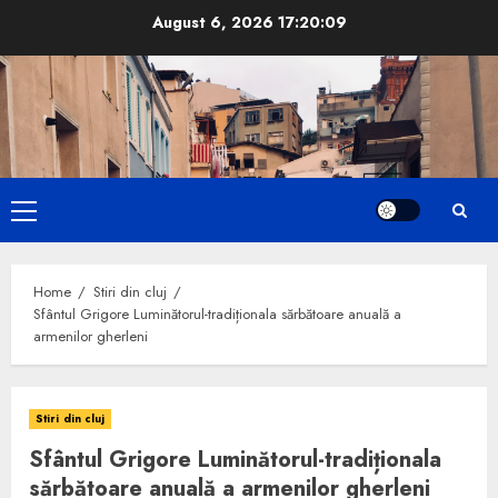
Skip
August 6, 2026
17:20:10
to
content
Primary
Menu
Home
Stiri din cluj
Sfântul Grigore Luminătorul-tradiționala sărbătoare anuală a
armenilor gherleni
Stiri din cluj
Sfântul Grigore Luminătorul-tradiționala
sărbătoare anuală a armenilor gherleni