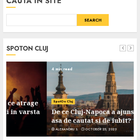
CAUTA IN SITE
SEARCH
SPOTON CLUJ
4 min read
SpotOn Cluj
De ce Cluj-Napoca a ajuns un oras
asa de cautat si de iubit?
ALEXANDRU S.
OCTOBER 25, 2023