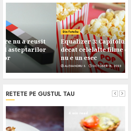
3 min read
Din fotoliu
Equalizer 3: Capitolul final, mai slab
decat celelalte filme din serie, dar
nu e un esec
ALEXANDRU S.
OCTOBER 18, 2023
RETETE PE GUSTUL TAU
4 min read