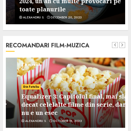
2024, un an cu multe provocari pe
toate planurile
ALEXANDRU S.
DECEMBER 20, 2023
RECOMANDARI FILM-MUZICA
3 min read
Din fotoliu
Equalizer 3: Capitolul final, mai slab
decat celelalte filme din serie, dar
nu e un esec
ALEXANDRU S.
OCTOBER 18, 2023