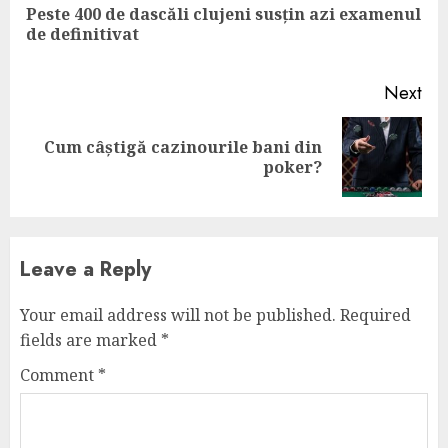
Peste 400 de dascăli clujeni susțin azi examenul
Pre
de definitivat
pos
Next
Cum câștigă cazinourile bani din
Next
poker?
post:
Leave a Reply
Your email address will not be published.
Required
fields are marked
*
Comment
*