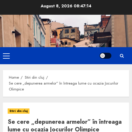
Skip
August 8, 2026
08:47:15
to
content
Primary
Menu
Home
Stiri din cluj
Se cere „depunerea armelor” în întreaga lume cu ocazia Jocurilor
Olimpice
Stiri din cluj
Se cere „depunerea armelor” în întreaga
lume cu ocazia Jocurilor Olimpice