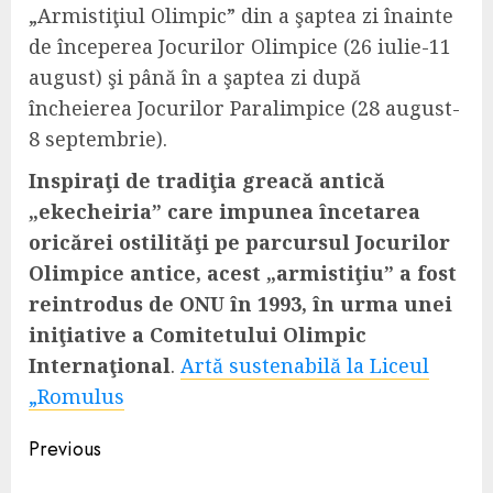
„Armistiţiul Olimpic” din a şaptea zi înainte
de începerea Jocurilor Olimpice (26 iulie-11
august) şi până în a şaptea zi după
încheierea Jocurilor Paralimpice (28 august-
8 septembrie).
Inspiraţi de tradiţia greacă antică
„ekecheiria” care impunea încetarea
oricărei ostilităţi pe parcursul Jocurilor
Olimpice antice, acest „armistiţiu” a fost
reintrodus de ONU în 1993, în urma unei
iniţiative a Comitetului Olimpic
Internaţional
.
Artă sustenabilă la Liceul
„Romulus
Continue
Previous
Reading