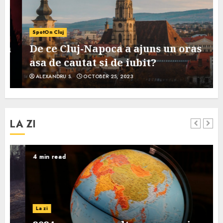
SpotOn Cluj
De ce Cluj-Napoca a ajuns un oras
asa de cautat si de iubit?
ALEXANDRU S.
OCTOBER 25, 2023
LA ZI
4 min read
La zi